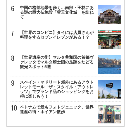
中国の格差地帯を歩く…南部・王林にあ
る謎の巨大仏施設「雲天文化城」を訪ね
て
【世界のコンビニ】タイには店員さんが
料理をするセブンイレブンがある！？
【世界遺産の街】マルタ共和国の首都ヴ
ァレッタでマルタ騎士団の足跡をたどる
観光スポット5選
スペイン・マドリード郊外にあるアウト
レットモール「ザ・スタイル・アウトレ
ッツ」でブランド品のショッピングをお
得に楽しもう！
ベトナムで最もフォトジェニック、世界
遺産の街・ホイアン散歩