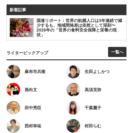
新着記事
国連リポート：世界の飢餓人口は3年連続で減
少するも、地域間格差は依然として深刻〜
2026年の「世界の食料安全保障と栄養の現
状」
一覧へ
ライターピックアップ
麻布市兵衛
生田よしかつ
孫向文
高須克弥
田中秀臣
千葉麗子
西村幸祐
村田らむ