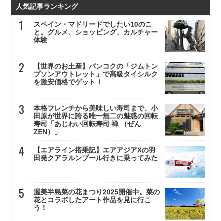
人気記事ランキング
スペイン・マドリードでしたい10のこ
と。グルメ、ショッピング、カルチャー
体験
【世界のお土産】バンコクの「ジムトン
プソンアウトレット」で高級タイシルク
を激安価格でゲット！
本格フレンチから美味しい寿司まで、小
田原が世界に誇る唯一無二の魅惑の回転
寿司「あじわい回転寿司 禅 （ぜん
ZEN）」
【エアライン搭乗記】エアアジアXの羽
田発クアラルンプール行きに乗ってみた
渥美半島菜の花まつり2025開催中。菜の
花とコラボしたアート作品を見に行こ
う！