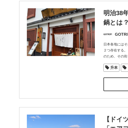
明治38
鍋とは？
GOTRI
日本各地にはそ
２つ存在する。
のため、その街
升本
【ドイ