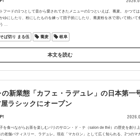
2026.0
P!
トフードの1つとして昔から愛されてきたメニューの1つといえば、蕎麦。 かつては
かゆにしたり、粉にしたものを練って団子状にしたり、蕎麦粉を水で溶いて焼いて
う
…
そば切り まる伍
蕎麦
岐阜
本文を読む
レの新業態「カフェ・ラデュレ」の日本第一
古屋ラシックにオープン
2026.0
P!
を食べながらお茶を楽しむパリのサロン・ド・テ（salon de thé）の歴史を創り
創業の老舗パティスリー、ラデュレ。現在「マカロン」として広く知られる、2つのマ