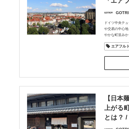
「エア
GOTRI
ドイツ中央テュ
や交易の中心地
やかな町並みか
エアフル
【日本麺
上がる
とは？ 