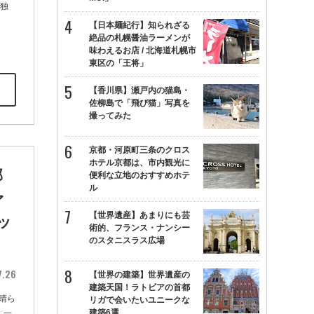
店独
【日本麺紀行】知られざる
絶品の札幌醤油ラーメンが
味わえるお店 / 北海道札幌市
東区の「王将」
【香川県】瀬戸内の猫島・
佐柳島で「飛び猫」写真を
撮ってみた
京都・河原町三条のクロス
ホテル京都は、市内観光に
郡
便利な立地のおすすめホテ
ル
ァ
【世界遺産】あまりにも芸
ピッ
術的、フランス・ナンシー
のスタニスラス広場
7.26
【世界の建築】世界遺産の
建築天国！ラトビアの首都
晴ら
リガで会いたいユニークな
建築6選
。一