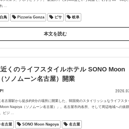
れ
…
白鳥
Pizzeria Gonza
ピサ
岐阜
本文を読む
近くのライフスタイルホテル SONO Moon
ya（ソノムーン名古屋）開業
2026.0
P!
1日に名古屋駅から徒歩約8分の場所に開業した、韓国発のスタイリッシュなライフスタ
 Moon Nagoya（ソノムーン名古屋）」。名古屋市内各所、そして周辺地域への抜
、ビジ
…
ン名古屋
SONO Moon Nagoya
名古屋