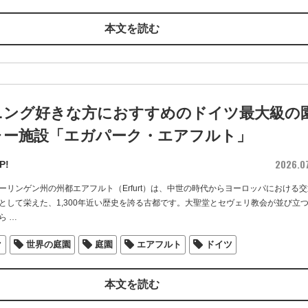
本文を読む
ニング好きな方におすすめのドイツ最大級の
ャー施設「エガパーク・エアフルト」
2026.0
P!
ーリンゲン州の州都エアフルト（Erfurt）は、中世の時代からヨーロッパにおける交
として栄えた、1,300年近い歴史を誇る古都です。大聖堂とセヴェリ教会が並び立
ら
…
ク
世界の庭園
庭園
エアフルト
ドイツ
本文を読む