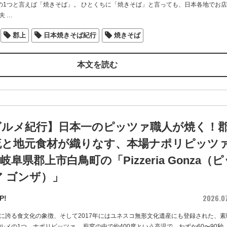
の1つと言えば「焼きそば」。 ひとくちに「焼きそば」と言っても、日本各地でお
夫
…
郡上
日本焼きそば紀行
焼きそば
本文を読む
グルメ紀行】日本一のピッツァ職人が焼く！
流と地元食材が織りなす、本場ナポリピッツ
 岐阜県郡上市白鳥町の「Pizzeria Gonza（
 ゴンザ）」
2026.0
P!
に誇る食文化の象徴、そして2017年にはユネスコ無形文化遺産にも登録された、素
ルメの1つ、ナポリピッツァ。 薪窯の中で約400度という高温で、わずか60〜90秒