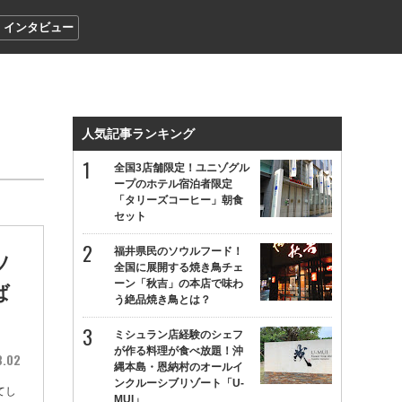
インタビュー
人気記事ランキング
全国3店舗限定！ユニゾグル
ープのホテル宿泊者限定
「タリーズコーヒー」朝食
セット
福井県民のソウルフード！
ソ
全国に展開する焼き鳥チェ
ーン「秋吉」の本店で味わ
ば
う絶品焼き鳥とは？
ミシュラン店経験のシェフ
が作る料理が食べ放題！沖
8.02
縄本島・恩納村のオールイ
ンクルーシブリゾート「U-
てし
MUI」