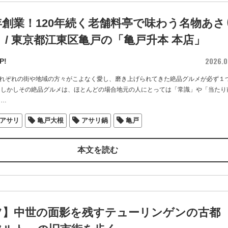
年創業！120年続く老舗料亭で味わう名物あさ
 / 東京都江東区亀戸の「亀戸升本 本店」
2026.0
P!
れぞれの街や地域の方々がこよなく愛し、磨き上げられてきた絶品グルメが必ず１
 しかしその絶品グルメは、ほとんどの場合地元の人にとっては「常識」や「当たり
…
アサリ
亀戸大根
アサリ鍋
亀戸
本文を読む
ツ】中世の面影を残すテューリンゲンの古都