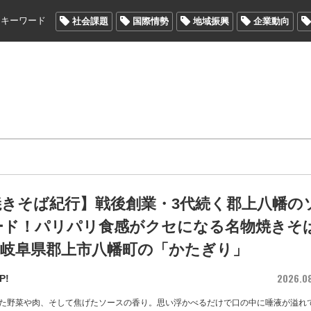
メキーワード
社会課題
国際情勢
地域振興
企業動向
焼きそば紀行】戦後創業・3代続く郡上八幡の
ード！パリパリ食感がクセになる名物焼きそ
/ 岐阜県郡上市八幡町の「かたぎり」
2026.0
P!
た野菜や肉、そして焦げたソースの香り。思い浮かべるだけで口の中に唾液が溢れ