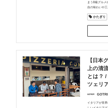
まうB級グルメ
自の味わいや工
かたぎり
【日本
上の清
とは？ /
ツェリア
GOTRI
イタリアが世界
しいイタリアグ