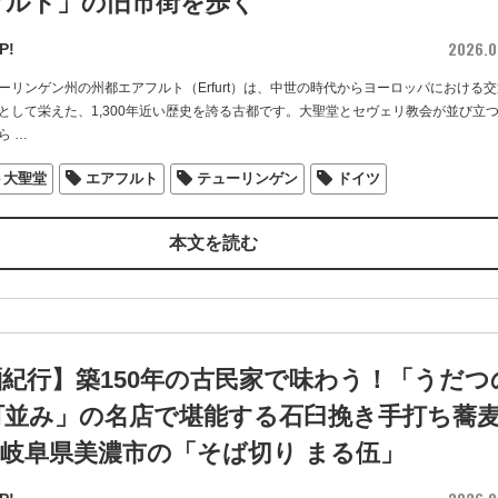
フルト」の旧市街を歩く
2026.0
P!
ーリンゲン州の州都エアフルト（Erfurt）は、中世の時代からヨーロッパにおける交
として栄えた、1,300年近い歴史を誇る古都です。大聖堂とセヴェリ教会が並び立
ら
…
ト大聖堂
エアフルト
テューリンゲン
ドイツ
本文を読む
紀行】築150年の古民家で味わう！「うだつ
町並み」の名店で堪能する石臼挽き手打ち蕎
/ 岐阜県美濃市の「そば切り まる伍」