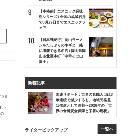
【本格的】エスニック調味
料シリーズ / 全国の成城石井
で6月29日までエスニックフ
ェア
【日本麺紀行】岡山ラーメ
ンをたっぷりのネギと一緒
に堪能できる名店 / 岡山県岡
山市北区本町「中華そば山
富士」
新着記事
国連リポート：世界の飢餓人口は3
7.26
年連続で減少するも、地域間格差
は依然として深刻〜2026年の「世
イル
界の食料安全保障と栄養の現状」
群の
一覧へ
ライターピックアップ