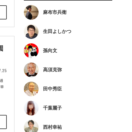
麻布市兵衛
生田よしかつ
園
孫向文
7.25
高須克弥
通
つ華
田中秀臣
千葉麗子
西村幸祐