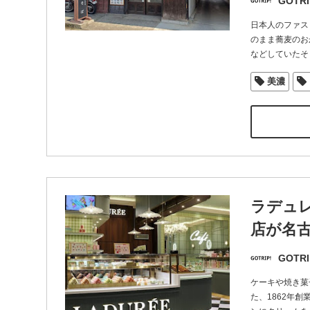
GOTRI
日本人のファス
のまま蕎麦のお
などしていたそ
美濃
ラデュ
店が名
GOTRI
ケーキや焼き菓子
た、1862年