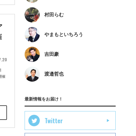
村田らむ
ア
やまもといちろう
催
吉田豪
7.20
期
渡邉哲也
開催
最新情報をお届け！
Twitter