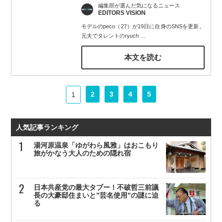
編集部が選んだ気になるニュース
EDITORS VISION
モデルのpeco（27）が19日に自身のSNSを更新。
元夫でタレントのryuch
…
本文を読む
2
3
4
5
1
人気記事ランキング
湯河原温泉「ゆがわら風雅」はおこもり
旅がかなう大人のための隠れ宿
日本共産党の最大タブー！不破哲三前議
長の大豪邸住まいと”芸名使用”の謎に迫
る