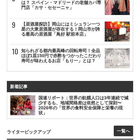
は？ スペイン・マドリードの老舗カパ専
門店「カサ・セセーニャ」
【居酒屋探訪】岡山にはミシュラン一つ
星の大衆居酒屋が存在する！岡山市が誇
る最高の居酒屋「鳥好 駅前本店」
知られざる都内最高峰の回転寿司！全品
ほぼ1皿150円で赤酢をつかったこだわり
寿司が味わえるお店「もり一」とは？
新着記事
国連リポート：世界の飢餓人口は3年連続で減
少するも、地域間格差は依然として深刻〜
2026年の「世界の食料安全保障と栄養の現
状」
一覧へ
ライターピックアップ