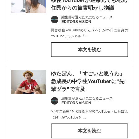
移住YouTuberが避難先でも地元
住民からの被害明かし物議
編集部が選んだ気になるニュース
EDITORS VISION
田舎移住YouTuberのりん（22）が25日に自身の
YouTubeチャンネル『
…
本文を読む
ゆたぼん、「すごいと思うわ」
急成長の中学生YouTuberに“先
輩ヅラ”で言及
編集部が選んだ気になるニュース
EDITORS VISION
“少年革命家”を名乗る不登校YouTuber・ゆたぼん
（14）がYouTubeを
…
本文を読む