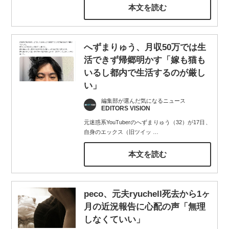
本文を読む
へずまりゅう、月収50万では生
活できず帰郷明かす「嫁も猫も
いるし都内で生活するのが厳し
い」
編集部が選んだ気になるニュース
EDITORS VISION
元迷惑系YouTuberのへずまりゅう（32）が17日、
自身のエックス（旧ツイッ
…
本文を読む
peco、元夫ryuchell死去から1ヶ
月の近況報告に心配の声「無理
しなくていい」