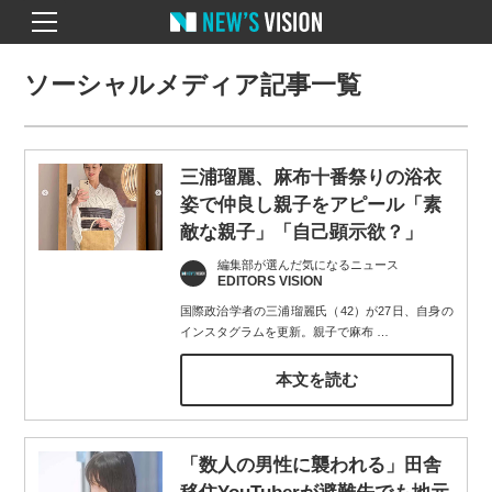
ソーシャルメディア記事一覧
三浦瑠麗、麻布十番祭りの浴衣
姿で仲良し親子をアピール「素
敵な親子」「自己顕示欲？」
編集部が選んだ気になるニュース
EDITORS VISION
国際政治学者の三浦瑠麗氏（42）が27日、自身の
インスタグラムを更新。親子で麻布
…
本文を読む
「数人の男性に襲われる」田舎