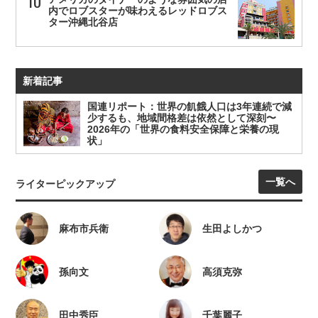
内でロブスターが味わえるレッドロブス
ター沖縄北谷店
新着記事
国連リポート：世界の飢餓人口は3年連続で減
少するも、地域間格差は依然として深刻〜
2026年の「世界の食料安全保障と栄養の現
状」
一覧へ
ライターピックアップ
麻布市兵衛
生田よしかつ
孫向文
高須克弥
田中秀臣
千葉麗子