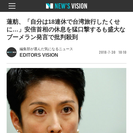
蓮舫、「自分は18連休で台湾旅行したくせ
に…」安倍首相の休息を猛口撃するも盛大な
ブーメラン発言で批判殺到
編集部が選んだ気になるニュース
2018
7
30
10
10
EDITORS VISION