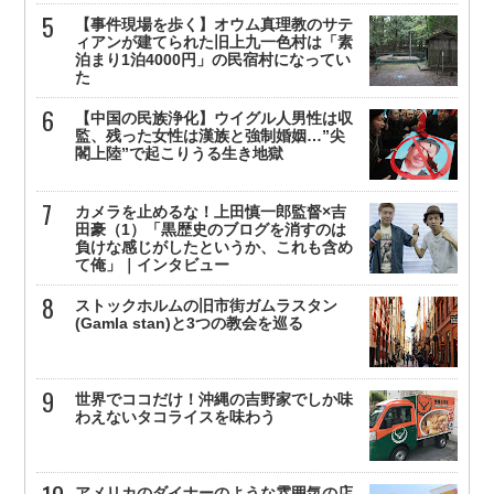
【事件現場を歩く】オウム真理教のサテ
ィアンが建てられた旧上九一色村は「素
泊まり1泊4000円」の民宿村になってい
た
【中国の民族浄化】ウイグル人男性は収
監、残った女性は漢族と強制婚姻…”尖
閣上陸”で起こりうる生き地獄
カメラを止めるな！上田慎一郎監督×吉
田豪（1）「黒歴史のブログを消すのは
負けな感じがしたというか、これも含め
て俺」｜インタビュー
ストックホルムの旧市街ガムラスタン
(Gamla stan)と3つの教会を巡る
世界でココだけ！沖縄の吉野家でしか味
わえないタコライスを味わう
アメリカのダイナーのような雰囲気の店