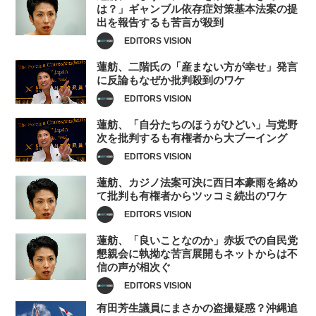
は？」ギャンブル依存症対策基本法案の提
出を報告するも苦言が殺到
EDITORS VISION
蓮舫、二階氏の「産まない方が幸せ」発言
に反論もなぜか批判殺到のワケ
EDITORS VISION
蓮舫、「自分たちのほうがひどい」与党野
次を批判するも有権者から大ブーイング
EDITORS VISION
蓮舫、カジノ法案可決に西日本豪雨を絡め
て批判も有権者からツッコミ続出のワケ
EDITORS VISION
蓮舫、「良いことなのか」赤坂での自民党
懇親会に執拗な苦言展開もネットからは不
信の声が相次ぐ
EDITORS VISION
有田芳生議員にまさかの盗撮疑惑？沖縄追