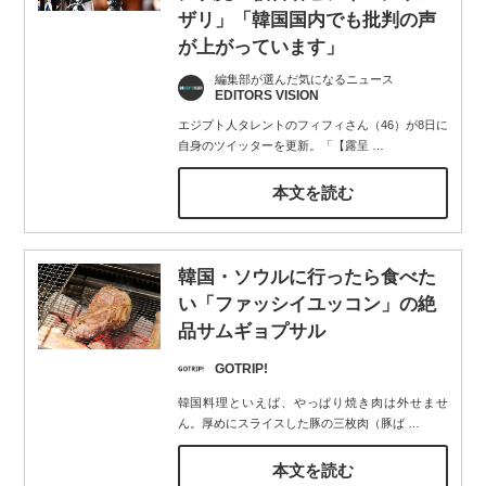
ザリ」「韓国国内でも批判の声
が上がっています」
編集部が選んだ気になるニュース
EDITORS VISION
エジプト人タレントのフィフィさん（46）が8日に
自身のツイッターを更新。「【露呈
…
本文を読む
韓国・ソウルに行ったら食べた
い「ファッシイユッコン」の絶
品サムギョプサル
GOTRIP!
韓国料理といえば、やっぱり焼き肉は外せませ
ん。厚めにスライスした豚の三枚肉（豚ば
…
本文を読む