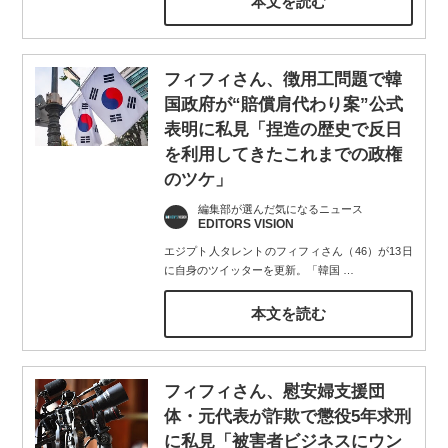
本文を読む
フィフィさん、徴用工問題で韓
国政府が“賠償肩代わり案”公式
表明に私見「捏造の歴史で反日
を利用してきたこれまでの政権
のツケ」
編集部が選んだ気になるニュース
EDITORS VISION
エジプト人タレントのフィフィさん（46）が13日
に自身のツイッターを更新。「韓国
…
本文を読む
フィフィさん、慰安婦支援団
体・元代表が詐欺で懲役5年求刑
に私見「被害者ビジネスにウン