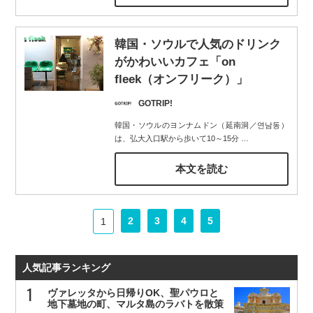
韓国・ソウルで人気のドリンク
がかわいいカフェ「on
fleek（オンフリーク）」
GOTRIP!
韓国・ソウルのヨンナムドン（延南洞／연남동）
は、弘大入口駅から歩いて10～15分
…
本文を読む
2
3
4
5
1
人気記事ランキング
ヴァレッタから日帰りOK、聖パウロと
地下墓地の町、マルタ島のラバトを散策