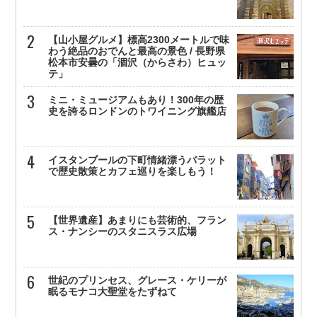
【山小屋グルメ】標高2300メートルで味
わう絶品のおでんと最高の景色 / 長野県
松本市安曇の「涸沢（からさわ）ヒュッ
テ」
ミニ・ミュージアムもあり！300年の歴
史を誇るロンドンのトワイニング旗艦店
イスタンブールの下町情緒漂うバラット
で歴史散策とカフェ巡りを楽しもう！
【世界遺産】あまりにも芸術的、フラン
ス・ナンシーのスタニスラス広場
世紀のプリンセス、グレース・ケリーが
眠るモナコ大聖堂をたずねて