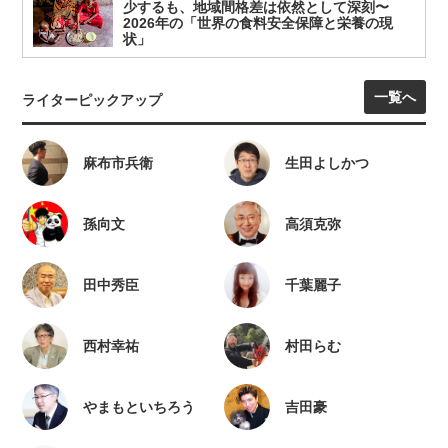
少するも、地域間格差は依然として深刻〜
2026年の「世界の食料安全保障と栄養の現
状」
一覧へ
ライターピックアップ
麻布市兵衛
生田よしかつ
孫向文
高須克弥
田中秀臣
千葉麗子
西村幸祐
村田らむ
やまもといちろう
吉田豪