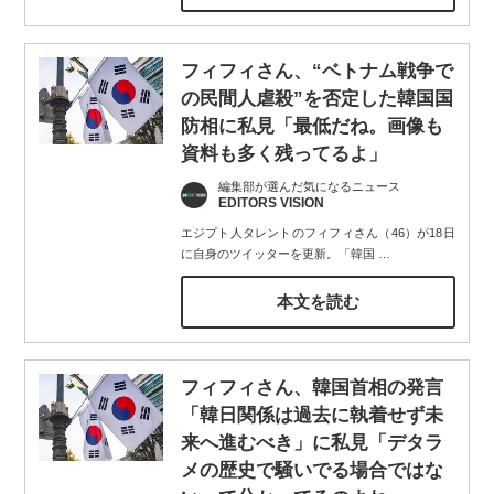
フィフィさん、“ベトナム戦争で
の民間人虐殺”を否定した韓国国
防相に私見「最低だね。画像も
資料も多く残ってるよ」
編集部が選んだ気になるニュース
EDITORS VISION
エジプト人タレントのフィフィさん（46）が18日
に自身のツイッターを更新。「韓国
…
本文を読む
フィフィさん、韓国首相の発言
「韓日関係は過去に執着せず未
来へ進むべき」に私見「デタラ
メの歴史で騒いでる場合ではな