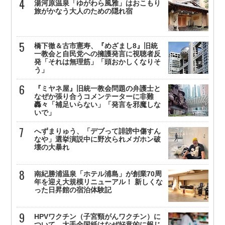
湯河原温泉「ゆがわら風雅」はおこもり
旅がかなう大人のための隠れ宿
橋下徹＆古市憲寿、『めざまし8』旧統
一教会と自民党への擁護発言に視聴者反
発「それは無理筋」「頭おかしくなりそ
う」
『ミヤネ屋』旧統一教会問題の弁護士と
なぜか張り合うコメンテーターに非難
轟々「補足いらない」「発言を邪魔しな
いで」
へずまりゅう、「デブって誹謗中傷すん
なや」選挙演説中に野次られメガホン破
壊の大暴れ
南紀勝浦温泉「ホテル浦島」が創業70周
年を迎え大規模リニューアル！ 新しくな
った日昇館の宿泊体験記
HPVワクチン（子宮頸がんワクチン）に
ついて、大手全国紙はなぜ好意的に報じ