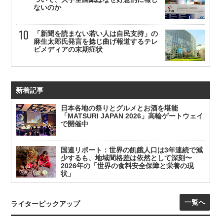
ないのか
「新聞を読まない若い人は自民支持」の
麻生太郎氏発言を捻じ曲げ報道するテレ
ビメディアの末期症状
新着記事
日本各地の祭りとグルメとお酒を堪能
「MATSURI JAPAN 2026」高輪ゲートウェイ
で開催中
国連リポート：世界の飢餓人口は3年連続で減
少するも、地域間格差は依然として深刻〜
2026年の「世界の食料安全保障と栄養の現
状」
一覧へ
ライターピックアップ