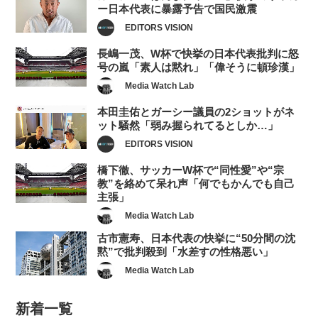
ー日本代表に暴露予告で国民激震
EDITORS VISION
長嶋一茂、W杯で快挙の日本代表批判に怒
号の嵐「素人は黙れ」「偉そうに頓珍漢」
Media Watch Lab
本田圭佑とガーシー議員の2ショットがネ
ット騒然「弱み握られてるとしか…」
EDITORS VISION
橋下徹、サッカーW杯で“同性愛”や“宗
教”を絡めて呆れ声「何でもかんでも自己
主張」
Media Watch Lab
古市憲寿、日本代表の快挙に“50分間の沈
黙”で批判殺到「水差すの性格悪い」
Media Watch Lab
新着一覧