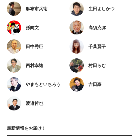
麻布市兵衛
生田よしかつ
孫向文
高須克弥
田中秀臣
千葉麗子
西村幸祐
村田らむ
やまもといちろう
吉田豪
渡邉哲也
最新情報をお届け！