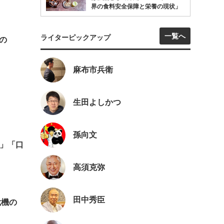
界の食料安全保障と栄養の現状」
一覧へ
ライターピックアップ
の
麻布市兵衛
生田よしかつ
孫向文
ぎ」「口
高須克弥
田中秀臣
危機の