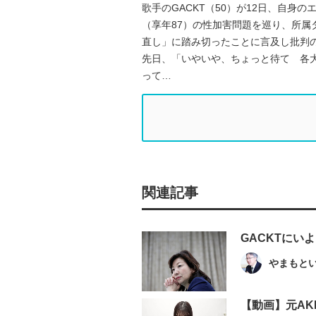
歌手のGACKT（50）が12日、自
（享年87）の性加害問題を巡り、所
直し」に踏み切ったことに言及し批判
先日、「いやいや、ちょっと待て 各
って…
関連記事
GACKTに
やまもと
【動画】元AK