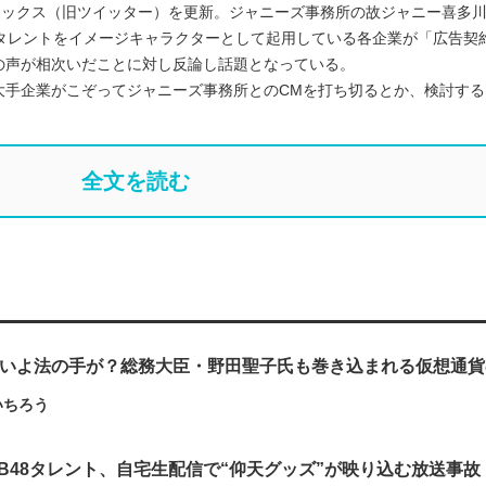
身のエックス（旧ツイッター）を更新。ジャニーズ事務所の故ジャニー喜多
属タレントをイメージキャラクターとして起用している各企業が「広告契
の声が相次いだことに対し反論し話題となっている。
大手企業がこぞってジャニーズ事務所とのCMを打ち切るとか、検討する
全文を読む
いよいよ法の手が？総務大臣・野田聖子氏も巻き込まれる仮想通
いちろう
B48タレント、自宅生配信で“仰天グッズ”が映り込む放送事故