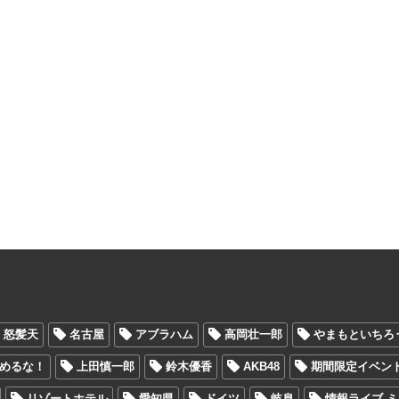
怒髪天
名古屋
アブラハム
高岡壮一郎
やまもといちろ
めるな！
上田慎一郎
鈴木優香
AKB48
期間限定イベン
リゾートホテル
愛知県
ドイツ
岐阜
情報ライブ 