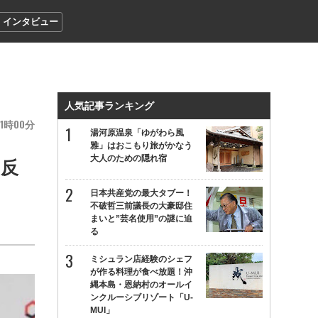
インタビュー
人気記事ランキング
1
00
湯河原温泉「ゆがわら風
雅」はおこもり旅がかなう
大人のための隠れ宿
に反
日本共産党の最大タブー！
不破哲三前議長の大豪邸住
まいと”芸名使用”の謎に迫
る
ミシュラン店経験のシェフ
が作る料理が食べ放題！沖
縄本島・恩納村のオールイ
ンクルーシブリゾート「U-
MUI」