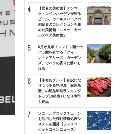
【世界の美術館】デンマー
ク・コペンハーゲンが誇る
ビール、カールスバーグの
創始者のコレクションを集
めた美術館「ニュー・カー
ルスベア美術館」
6月が見頃！ロンドン随一の
バラ園を有する「クィー
ン・メアリーズ・ガーデン
ズ」でバラの香りに酔いし
れる
【革命的グルメ】伝説にな
りつつある料理屋「銀座魚
勝」の絶品料理ランキング
トップ10発表 / いなり寿司
も絶品
ソニー、ブロックチェーン
を活用した権利情報処理シ
ステムを開発【フィスコ・
ビットコインニュース】