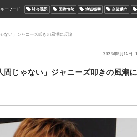
メキーワード
社会課題
国際情勢
地域振興
企業動向
じゃない」ジャニーズ叩きの風潮に反論
2023
9
14
1
な人間じゃない」ジャニーズ叩きの風潮