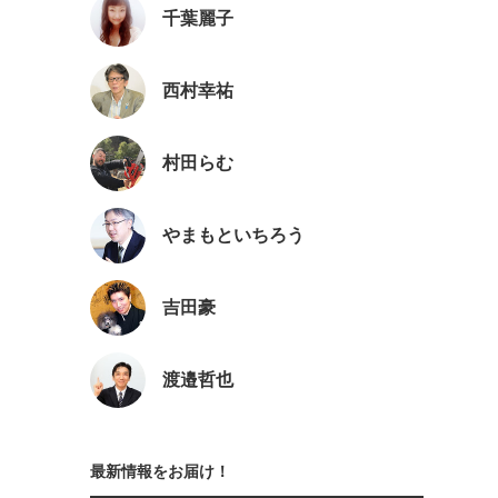
千葉麗子
西村幸祐
村田らむ
やまもといちろう
吉田豪
渡邉哲也
最新情報をお届け！