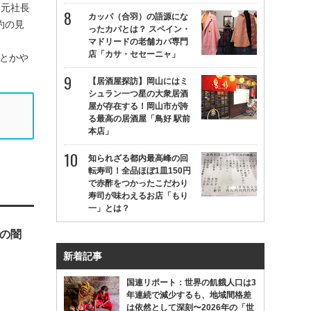
川元社長
カッパ（合羽）の語源にな
約の見
ったカパとは？ スペイン・
マドリードの老舗カパ専門
店「カサ・セセーニャ」
とかや
【居酒屋探訪】岡山にはミ
シュラン一つ星の大衆居酒
屋が存在する！岡山市が誇
る最高の居酒屋「鳥好 駅前
本店」
知られざる都内最高峰の回
転寿司！全品ほぼ1皿150円
で赤酢をつかったこだわり
寿司が味わえるお店「もり
一」とは？
貨の闇
新着記事
国連リポート：世界の飢餓人口は3
年連続で減少するも、地域間格差
は依然として深刻〜2026年の「世