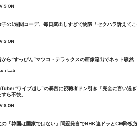
VISION
希子の1週間コーデ、毎日露出しすぎで物議「セクハラ訴えてこ
VISION
者から“すっぴん”マツコ・デラックスの画像流出でネット騒然
tch Lab
uTuber“ワイプ越し”の暴言に視聴者ドン引き「完全に言い過
たすら不快」
VISION
父の「韓国は国家ではない」問題発言でNHK連ドラとCM降板