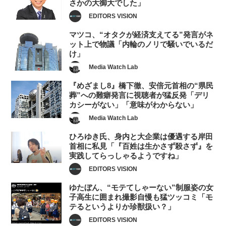
さかの大御大でした」
EDITORS VISION
マツコ、“オタクが経済支えてる”発言がネ
ット上で物議「内輪のノリで騒いでいるだ
け」
Media Watch Lab
『めざまし8』橋下徹、安倍元首相の“県民
葬”への難癖発言に視聴者が猛反発「デリ
カシーがない」「意味がわからない」
Media Watch Lab
ひろゆき氏、身内と大企業は優遇する岸田
首相に私見「『百姓は生かさず殺さず』を
実践してらっしゃるようですね」
EDITORS VISION
ゆたぼん、“モテてしゃーない”制服姿の女
子高生に囲まれ撮影自慢も猛ツッコミ「モ
テるというよりか珍獣扱い？」
EDITORS VISION