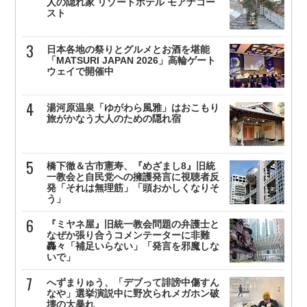
人の隠れ家 リゾートホテル モアナコー
スト
日本各地の祭りとグルメとお酒を堪能
「MATSURI JAPAN 2026」高輪ゲート
ウェイで開催中
湯河原温泉「ゆがわら風雅」はおこもり
旅がかなう大人のための隠れ宿
橋下徹＆古市憲寿、『めざまし8』旧統
一教会と自民党への擁護発言に視聴者反
発「それは無理筋」「頭おかしくなりそ
う」
『ミヤネ屋』旧統一教会問題の弁護士と
なぜか張り合うコメンテーターに非難
轟々「補足いらない」「発言を邪魔しな
いで」
へずまりゅう、「デブって誹謗中傷すん
なや」選挙演説中に野次られメガホン破
壊の大暴れ