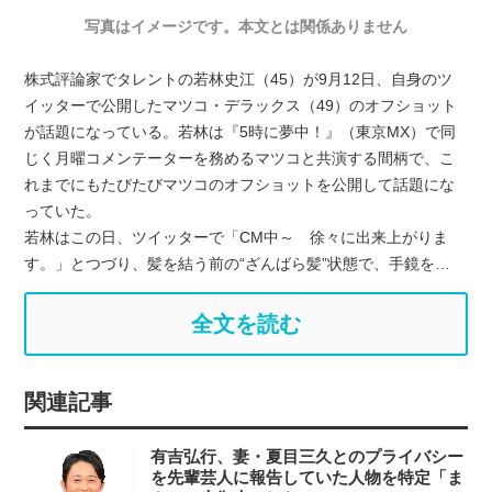
写真はイメージです。本文とは関係ありません
株式評論家でタレントの若林史江（45）が9月12日、自身のツ
イッターで公開したマツコ・デラックス（49）のオフショット
が話題になっている。若林は『5時に夢中！』（東京MX）で同
じく月曜コメンテーターを務めるマツコと共演する間柄で、こ
れまでにもたびたびマツコのオフショットを公開して話題にな
っていた。
若林はこの日、ツイッターで「CM中～ 徐々に出来上がりま
す。」とつづり、髪を結う前の“ざんばら髪”状態で、手鏡を…
全文を読む
関連記事
有吉弘行、妻・夏目三久とのプライバシー
を先輩芸人に報告していた人物を特定「ま