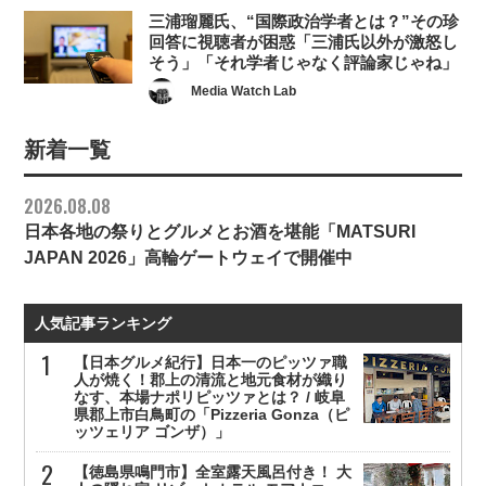
三浦瑠麗氏、“国際政治学者とは？”その珍
回答に視聴者が困惑「三浦氏以外が激怒し
そう」「それ学者じゃなく評論家じゃね」
Media Watch Lab
新着一覧
2026.08.08
日本各地の祭りとグルメとお酒を堪能「MATSURI
JAPAN 2026」高輪ゲートウェイで開催中
人気記事ランキング
【日本グルメ紀行】日本一のピッツァ職
人が焼く！郡上の清流と地元食材が織り
なす、本場ナポリピッツァとは？ / 岐阜
県郡上市白鳥町の「Pizzeria Gonza（ピ
ッツェリア ゴンザ）」
【徳島県鳴門市】全室露天風呂付き！ 大