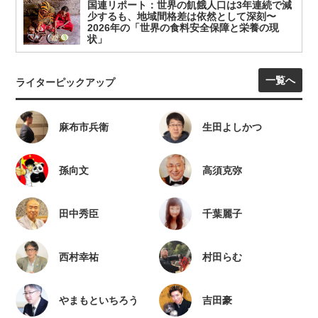
国連リポート：世界の飢餓人口は3年連続で減
少するも、地域間格差は依然として深刻〜
2026年の「世界の食料安全保障と栄養の現
状」
一覧へ
ライターピックアップ
麻布市兵衛
生田よしかつ
孫向文
高須克弥
田中秀臣
千葉麗子
西村幸祐
村田らむ
やまもといちろう
吉田豪