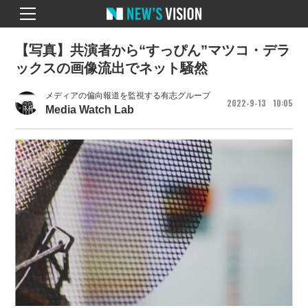
【写真】共演者から“すっぴん”マツコ・デラ
ックスの画像流出でネット騒然
メディアの偏向報道を監視する有志グループ
2022
9
13
10
05
Media Watch Lab