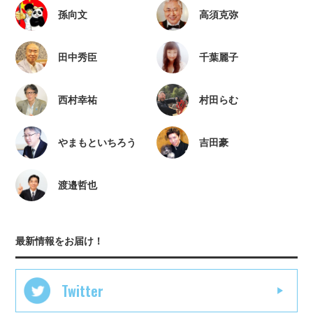
孫向文
高須克弥
田中秀臣
千葉麗子
西村幸祐
村田らむ
やまもといちろう
吉田豪
渡邉哲也
最新情報をお届け！
Twitter