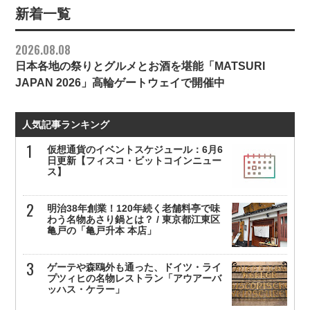
新着一覧
2026.08.08
日本各地の祭りとグルメとお酒を堪能「MATSURI
JAPAN 2026」高輪ゲートウェイで開催中
人気記事ランキング
仮想通貨のイベントスケジュール：6月6
日更新【フィスコ・ビットコインニュー
ス】
明治38年創業！120年続く老舗料亭で味
わう名物あさり鍋とは？ / 東京都江東区
亀戸の「亀戸升本 本店」
ゲーテや森鴎外も通った、ドイツ・ライ
プツィヒの名物レストラン「アウアーバ
ッハス・ケラー」