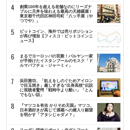
創業100年を超える老舗なのにリーズナ
ブルに天丼を味わえる最高の天婦羅屋 /
東京都千代田区神田司町「八ッ手屋（や
つでや）」
ビットコイン、海外では売りポジション
が再び増加【フィスコ・ビットコインニ
ュース】
まるでヨーロッパの宮殿！バルヤン一家
が手掛けたイスタンブールのモスク「ド
ルマバフチェ・ジャーミィ」
浜田雅功、「飢えをしのぐためアイロン
で目玉焼き」厳しすぎる“出身高校”伝説
に視聴者驚愕「戦時中より酷い」「とん
でもない話」
『マツコ＆有吉 かりそめ天国』マツコ、
日本酒好きが高じて酒蔵への婿入り願望
を明かす「アタシじゃダメ？」
スーダン現地リポート：北ダルフール