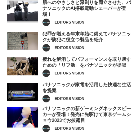
肌へのやさしさと深剃りを両立させた、パ
ナソニックのAI搭載電動シェーバーが登
場！
EDITORS VISION
犯罪が増える年末年始に備えてパナソニッ
クが防犯に役立つ製品を紹介
EDITORS VISION
疲れを解消してパフォーマンスを取り戻す
ための「リフ活」をパナソニックが提唱
EDITORS VISION
パナソニックが家電を活用した快適な生活
を提案
EDITORS VISION
パナソニックの新ゲーミングネックスピー
カーが登場！発売に先駆けて東京ゲームシ
ョウ2023でお披露目
EDITORS VISION