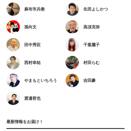
麻布市兵衛
生田よしかつ
孫向文
高須克弥
田中秀臣
千葉麗子
西村幸祐
村田らむ
やまもといちろう
吉田豪
渡邉哲也
最新情報をお届け！