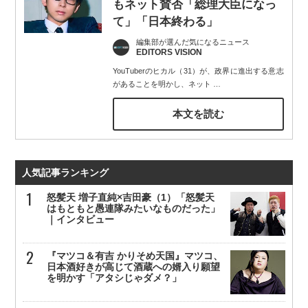
もネット賛否「総理大臣になっ
て」「日本終わる」
編集部が選んだ気になるニュース
EDITORS VISION
YouTuberのヒカル（31）が、政界に進出する意志
があることを明かし、ネット
…
本文を読む
人気記事ランキング
怒髪天 増子直純×吉田豪（1）「怒髪天
はもともと愚連隊みたいなものだった」
｜インタビュー
『マツコ＆有吉 かりそめ天国』マツコ、
日本酒好きが高じて酒蔵への婿入り願望
を明かす「アタシじゃダメ？」