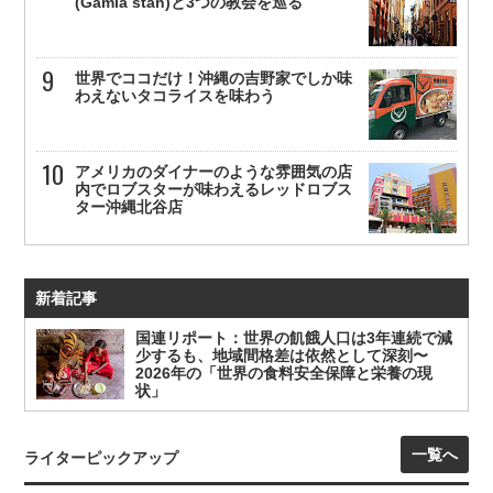
(Gamla stan)と3つの教会を巡る
世界でココだけ！沖縄の吉野家でしか味
わえないタコライスを味わう
アメリカのダイナーのような雰囲気の店
内でロブスターが味わえるレッドロブス
ター沖縄北谷店
新着記事
国連リポート：世界の飢餓人口は3年連続で減
少するも、地域間格差は依然として深刻〜
2026年の「世界の食料安全保障と栄養の現
状」
一覧へ
ライターピックアップ