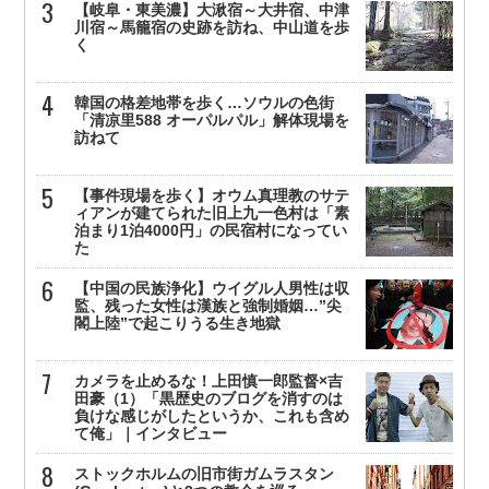
【岐阜・東美濃】大湫宿～大井宿、中津
川宿～馬籠宿の史跡を訪ね、中山道を歩
く
韓国の格差地帯を歩く…ソウルの色街
「清凉里588 オーパルパル」解体現場を
訪ねて
【事件現場を歩く】オウム真理教のサテ
ィアンが建てられた旧上九一色村は「素
泊まり1泊4000円」の民宿村になってい
た
【中国の民族浄化】ウイグル人男性は収
監、残った女性は漢族と強制婚姻…”尖
閣上陸”で起こりうる生き地獄
カメラを止めるな！上田慎一郎監督×吉
田豪（1）「黒歴史のブログを消すのは
負けな感じがしたというか、これも含め
て俺」｜インタビュー
ストックホルムの旧市街ガムラスタン