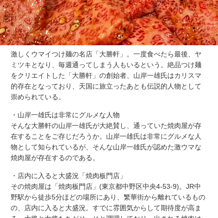
激しくウマイつけ麺の名店「大勝軒」。一度食べたら最後、ヤ
ミツキとなり、毎週通ってしまう人もいるという。絶品つけ麺
をクリエイトした「大勝軒」の創始者、山岸一雄氏はカリスマ
的存在となっており、天国に旅立ったあとも伝説的人物として
崇められている。
・山岸一雄氏は非常にグルメな人物
そんな大勝軒の山岸一雄氏が大絶賛し、通っていた焼肉屋が存
在することをご存じだろうか。山岸一雄氏は非常にグルメな人
物として知られているが、そんな山岸一雄氏が認めた激ウマな
焼肉屋が存在するのである。
・店内に入ると大盛況「焼肉板門店」
その焼肉屋は「焼肉板門店」(東京都中野区中央4-53-9)。JR中
野駅から徒歩5分ほどの場所にあり、繁華街から離れているもの
の、店内に入ると大盛況。すでに雰囲気からして期待度が高ま