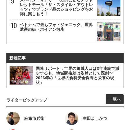
スペイン・マドリード郊外にあるアウト
レットモール「ザ・スタイル・アウトレ
ッツ」でブランド品のショッピングをお
得に楽しもう！
ベトナムで最もフォトジェニック、世界
遺産の街・ホイアン散歩
新着記事
国連リポート：世界の飢餓人口は3年連続で減
少するも、地域間格差は依然として深刻〜
2026年の「世界の食料安全保障と栄養の現
状」
一覧へ
ライターピックアップ
麻布市兵衛
生田よしかつ