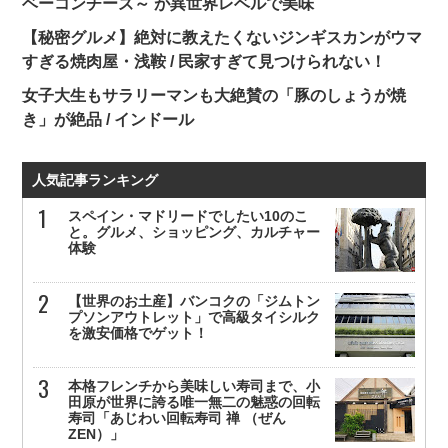
ベーコンチーズ～ が異世界レベルで美味
【秘密グルメ】絶対に教えたくないジンギスカンがウマ
すぎる焼肉屋・浅鞍 / 民家すぎて見つけられない！
女子大生もサラリーマンも大絶賛の「豚のしょうが焼
き」が絶品 / インドール
人気記事ランキング
スペイン・マドリードでしたい10のこ
と。グルメ、ショッピング、カルチャー
体験
【世界のお土産】バンコクの「ジムトン
プソンアウトレット」で高級タイシルク
を激安価格でゲット！
本格フレンチから美味しい寿司まで、小
田原が世界に誇る唯一無二の魅惑の回転
寿司「あじわい回転寿司 禅 （ぜん
ZEN）」