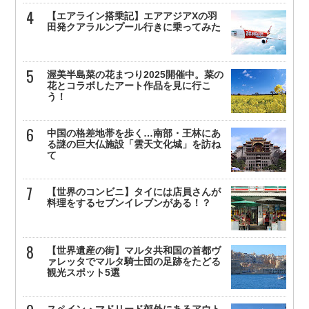
【エアライン搭乗記】エアアジアXの羽
田発クアラルンプール行きに乗ってみた
渥美半島菜の花まつり2025開催中。菜の
花とコラボしたアート作品を見に行こ
う！
中国の格差地帯を歩く…南部・王林にあ
る謎の巨大仏施設「雲天文化城」を訪ね
て
【世界のコンビニ】タイには店員さんが
料理をするセブンイレブンがある！？
【世界遺産の街】マルタ共和国の首都ヴ
ァレッタでマルタ騎士団の足跡をたどる
観光スポット5選