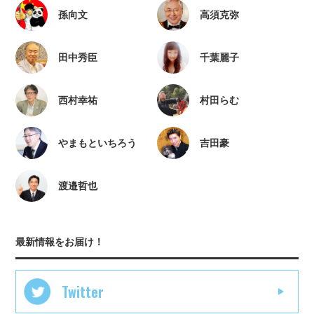
孫向文
高須克弥
田中秀臣
千葉麗子
西村幸祐
村田らむ
やまもといちろう
吉田豪
渡邉哲也
最新情報をお届け！
Twitter