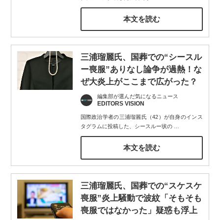
本文を読む
三浦瑠麗氏、国葬での“シースル
ー喪服”ありなし論争が過熱！な
ぜ大炎上がここまで広がった？
編集部が選んだ気になるニュース
EDITORS VISION
国際政治学者の三浦瑠麗氏（42）が自身のインス
タグラムに投稿した、シースルー状の
…
本文を読む
三浦瑠麗氏、国葬での“スケスケ
喪服”炎上騒動で波紋「そもそも
喪服ではなかった」疑惑も浮上