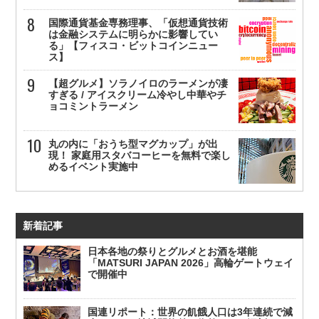
国際通貨基金専務理事、「仮想通貨技術
は金融システムに明らかに影響してい
る」【フィスコ・ビットコインニュー
ス】
【超グルメ】ソラノイロのラーメンが凄
すぎる / アイスクリーム冷やし中華やチ
ョコミントラーメン
丸の内に「おうち型マグカップ」が出
現！ 家庭用スタバコーヒーを無料で楽し
めるイベント実施中
新着記事
日本各地の祭りとグルメとお酒を堪能
「MATSURI JAPAN 2026」高輪ゲートウェイ
で開催中
国連リポート：世界の飢餓人口は3年連続で減