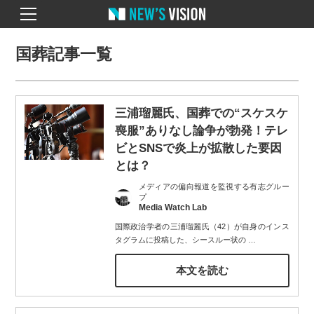
国葬記事一覧
三浦瑠麗氏、国葬での“スケスケ
喪服”ありなし論争が勃発！テレ
ビとSNSで炎上が拡散した要因
とは？
メディアの偏向報道を監視する有志グルー
プ
Media Watch Lab
国際政治学者の三浦瑠麗氏（42）が自身のインス
タグラムに投稿した、シースルー状の
…
本文を読む