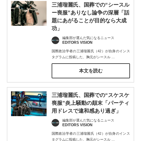
三浦瑠麗氏、国葬での“シースル
ー喪服”ありなし論争の深層「話
題にあがることが目的なら大成
功」
編集部が選んだ気になるニュース
EDITORS VISION
国際政治学者の三浦瑠麗氏（42）が自身のインス
タグラムに投稿した、胸元がシースル
…
本文を読む
三浦瑠麗氏、国葬での“スケスケ
喪服”炎上騒動の顛末「パーティ
用ドレスで違和感あり過ぎ」
編集部が選んだ気になるニュース
EDITORS VISION
国際政治学者の三浦瑠麗氏（42）が自身のインス
タグラムに投稿した、胸元がシースル
…