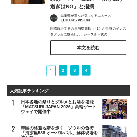
過ぎはNG」と指摘
編集部が選んだ気になるニュース
EDITORS VISION
国際政治学者の三浦瑠麗氏（41）が自身のインス
タグラムに投稿した、シースルー状の
…
本文を読む
2
3
4
1
人気記事ランキング
日本各地の祭りとグルメとお酒を堪能
「MATSURI JAPAN 2026」高輪ゲート
ウェイで開催中
韓国の格差地帯を歩く…ソウルの色街
「清凉里588 オーパルパル」解体現場を