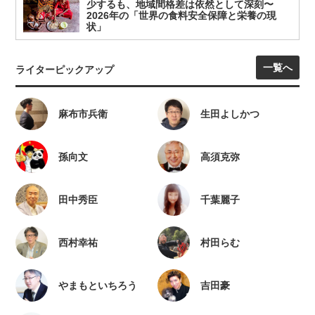
少するも、地域間格差は依然として深刻〜
2026年の「世界の食料安全保障と栄養の現
状」
一覧へ
ライターピックアップ
麻布市兵衛
生田よしかつ
孫向文
高須克弥
田中秀臣
千葉麗子
西村幸祐
村田らむ
やまもといちろう
吉田豪