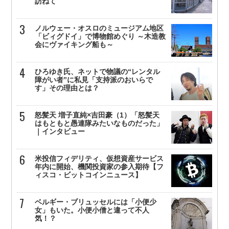
訪ねて
ノルウェー・オスロのミュージアム地区
「ビィグドイ」で博物館めぐり ～木造教
会にヴァイキング船も～
ひろゆき氏、ネットで物議の“レンタル
障がい者”に私見「支持派のおいらで
す」その理由とは？
怒髪天 増子直純×吉田豪（1）「怒髪天
はもともと愚連隊みたいなものだった」
｜インタビュー
米投信フィデリティ、仮想資産サービス
年内に開始、機関投資家の参入期待【フ
ィスコ・ビットコインニュース】
ベルギー・ブリュッセルには「小便少
女」もいた。小便小僧と違って不人
気！？