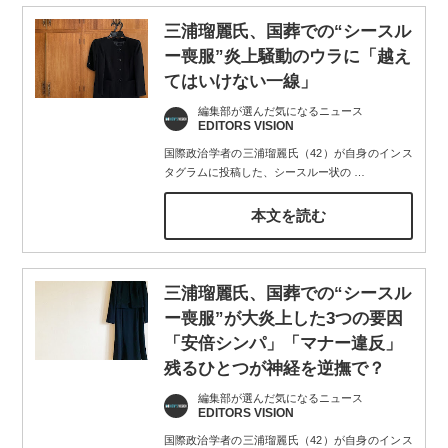
三浦瑠麗氏、国葬での“シースル
ー喪服”炎上騒動のウラに「越え
てはいけない一線」
編集部が選んだ気になるニュース
EDITORS VISION
国際政治学者の三浦瑠麗氏（42）が自身のインス
タグラムに投稿した、シースルー状の
…
本文を読む
三浦瑠麗氏、国葬での“シースル
ー喪服”が大炎上した3つの要因
「安倍シンパ」「マナー違反」
残るひとつが神経を逆撫で？
編集部が選んだ気になるニュース
EDITORS VISION
国際政治学者の三浦瑠麗氏（42）が自身のインス