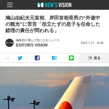
鳩山由紀夫元首相、岸田首相長男の“外遊中
の観光”に苦言「役立たずの息子を任命した
総理の責任が問われる」
編集部が選んだ気になるニュース
2023
1
27
10
00
EDITORS VISION
送る