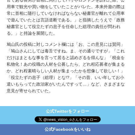
用車で観光や買い物をしていたことがバレた。本来外遊の際は
常に首相に随行していなければならない秘書官が離れて公用車
で遊んでいたとは言語道断である。」と指摘したうえで「政務
秘書官として役立たずの息子を任命した総理の責任が問われ
る。」と持論を展開した。
鳩山氏の投稿に対しコメント欄には「お、この意見には賛同」
「鳩山さんにしては毒舌ですね。ま、その通りですが」「これ
だけはまともな事を言って居ると認めざるを得んな」「税金を
私物化！あの役職の人材を公募したら、どれ程応募者が集まる
か、どれ程素晴らしい人材が集まったかを想像して欲しい！」
「役立たずの息子（総理）とな!?」「その昔、いい年してお小
遣いもらってた政治家がいたんですって…」など、さまざまな
意見が寄せられていた。
公式Twitterをフォロー
公式Facebookをいいね