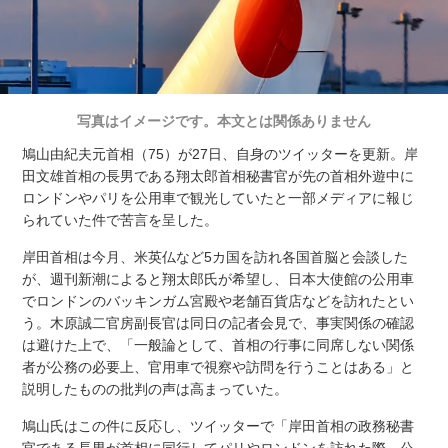
写真はイメージです。本文とは関係ありません
鳩山由紀夫元首相（75）が27日、自身のツイッターを更新。岸
田文雄首相の長男である翔太郎首相秘書官が先の首相外遊中に
ロンドンやパリを公用車で観光していたと一部メディアに報じ
られていた件で苦言を呈した。
岸田首相は今月、米英仏など5カ国を訪れ各国首脳と会談した
が、週刊新潮によると翔太郎氏が希望し、日本大使館の公用車
でロンドンのバッキンガム宮殿や老舗百貨店などを訪れたとい
う。木原誠二官房副長官は同日の記者会見で、事実関係の確認
は避けた上で、「一般論として、首相の行事に同席しない関係
者が公務の必要上、官用車で視察や訪問を行うことはある」と
説明したものの批判の声は高まっていた。
鳩山氏はこの件に反応し、ツイッターで「岸田首相の政務秘書
官である長男が首相に同行してパリやロンドンを訪れた際、公