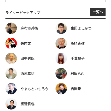
一覧へ
ライターピックアップ
麻布市兵衛
生田よしかつ
孫向文
高須克弥
田中秀臣
千葉麗子
西村幸祐
村田らむ
やまもといちろう
吉田豪
渡邉哲也