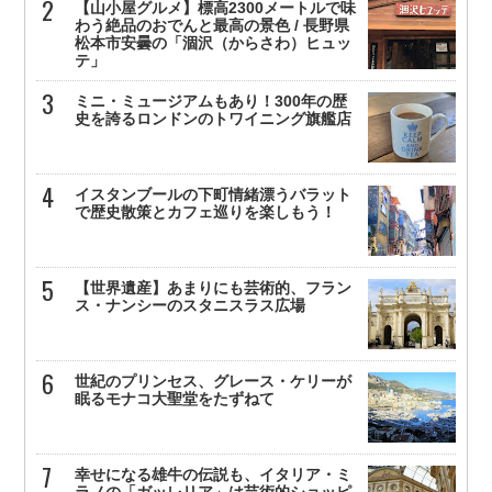
【山小屋グルメ】標高2300メートルで味
わう絶品のおでんと最高の景色 / 長野県
松本市安曇の「涸沢（からさわ）ヒュッ
テ」
ミニ・ミュージアムもあり！300年の歴
史を誇るロンドンのトワイニング旗艦店
イスタンブールの下町情緒漂うバラット
で歴史散策とカフェ巡りを楽しもう！
【世界遺産】あまりにも芸術的、フラン
ス・ナンシーのスタニスラス広場
世紀のプリンセス、グレース・ケリーが
眠るモナコ大聖堂をたずねて
幸せになる雄牛の伝説も、イタリア・ミ
ラノの「ガッレリア」は芸術的ショッピ