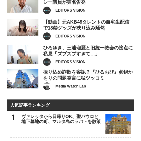
シー議員が実名告発
EDITORS VISION
【動画】元AKB48タレントの自宅生配信
で18禁グッズが映り込み騒然
EDITORS VISION
ひろゆき、三浦瑠麗と旧統一教会の接点に
私見「ズブズブすぎて…」
EDITORS VISION
振り込め詐欺を容認？『ひるおび』眞鍋か
をりの問題発言に猛ツッコミ
Media Watch Lab
人気記事ランキング
ヴァレッタから日帰りOK、聖パウロと
地下墓地の町、マルタ島のラバトを散策