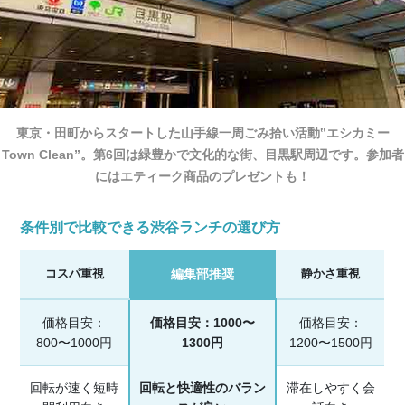
東京・田町からスタートした山手線一周ごみ拾い活動‟エシカミー
Town Clean”。第6回は緑豊かで文化的な街、目黒駅周辺です。参加者
にはエティーク商品のプレゼントも！
条件別で比較できる渋谷ランチの選び方
コスパ重視
編集部推奨
静かさ重視
価格目安：
価格目安：1000〜
価格目安：
800〜1000円
1300円
1200〜1500円
回転が速く短時
回転と快適性のバラン
滞在しやすく会