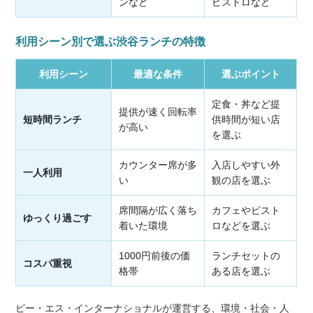
ンなど
ビストロなど
利用シーン別で選ぶ渋谷ランチの特徴
利用シーン
最適な条件
選ぶポイント
定食・丼など提
提供が速く回転率
短時間ランチ
供時間が短い店
が高い
を選ぶ
カウンター席が多
入店しやすい外
一人利用
い
観の店を選ぶ
席間隔が広く落ち
カフェやビスト
ゆっくり過ごす
着いた環境
ロなどを選ぶ
1000円前後の価
ランチセットの
コスパ重視
格帯
ある店を選ぶ
ピー・エス・インターナショナルが運営する、環境・社会・人