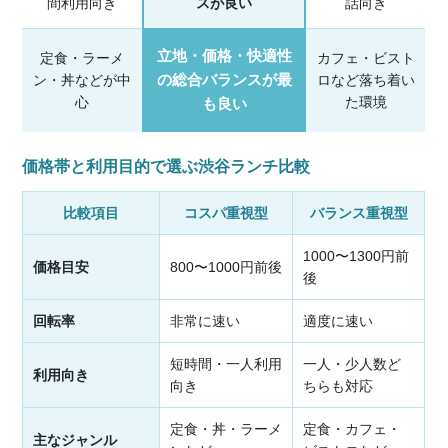
間利用向き
スが良い
話向き
立地・価格・快適性
定食・ラーメ
カフェ・ビスト
の総合バランスが最
ン・丼などが中
ロなど落ち着い
心
た環境
も良い
価格帯と利用目的で選ぶ渋谷ランチ比較
比較項目
コスパ重視型
バランス重視型
1000〜1300円前
価格目安
800〜1000円前後
後
回転率
非常に速い
適度に速い
短時間・一人利用
一人・少人数ど
利用向き
向き
ちらも対応
定食・丼・ラーメ
定食・カフェ・
主なジャンル