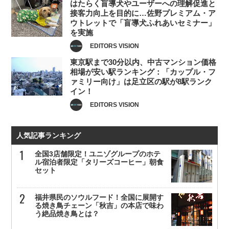
はたらく盲導犬やユーザーへの理解促進と
接客力向上を目的に…佐野プレミアム・ア
ウトレットで「盲導犬ふれあいセミナー」
を実施
EDITORS VISION
東京駅まで30分以内、中古マンション価格
相場が安い駅ランキング：「カップル・フ
ァミリー向け」は足立区の駅が8駅ランク
イン！
EDITORS VISION
人気記事ランキング
全国3店舗限定！ユニゾグループのホテ
ル宿泊者限定「タリーズコーヒー」朝食
セット
福井県民のソウルフード！全国に展開す
る焼き鳥チェーン「秋吉」の本店で味わ
う絶品焼き鳥とは？