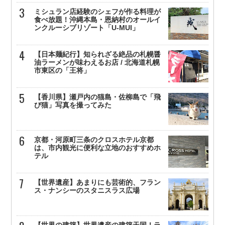
ミシュラン店経験のシェフが作る料理が
食べ放題！沖縄本島・恩納村のオールイ
ンクルーシブリゾート「U-MUI」
【日本麺紀行】知られざる絶品の札幌醤
油ラーメンが味わえるお店 / 北海道札幌
市東区の「王将」
【香川県】瀬戸内の猫島・佐柳島で「飛
び猫」写真を撮ってみた
京都・河原町三条のクロスホテル京都
は、市内観光に便利な立地のおすすめホ
テル
【世界遺産】あまりにも芸術的、フラン
ス・ナンシーのスタニスラス広場
【世界の建築】世界遺産の建築天国！ラ