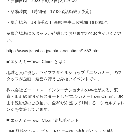
・開催日時：2023年8月8日(火) 16:00～
・活動時間：1時間程（17:00頃活動終了予定）
・集合場所：JR山手線 目黒駅 中央口改札前 16:00集合
※集合場所にスタッフが待機しておりますのでお声がけくださ
い。
https://www.jreast.co.jp/estation/stations/1552.html
■‟エシカミーTown Clean”とは？
地球と人に優しいライフスタイルショップ「エシカミー」のス
タッフが企画、運営を行うごみ拾いイベントです。
株式会社ピー・エス・インターナショナルの本社がある、東
京・田町駅周辺からスタートした‟エシカミーTown Clean”。JR
山手線沿線のごみ拾い、全30駅を巡って1周するエシカルチャレ
ンジを実施しています。
■‟エシカミーTown Clean”参加ポイント
LINE登録でショップカードにごみ拾い参加ポイントが付与。