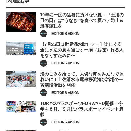
関連記事
10年に一度の猛暑に負けない夏…『土用の
丑の日』は“うなぎ”を食べて夏バテ防止＆
滋養強壮を
EDITORS VISION
【7月25日は世界溺水防止デー】楽しく安
全に水辺の夏を過ごす〜溺（おぼ）れる人
をなくすために〜
EDITORS VISION
海のごみを拾って、大切な海をみんなでき
れいに！土佐清水市竜串桜浜海水浴場で一
斉清掃活動を開催
EDITORS VISION
TOKYOパラスポーツFORWARD開催！今
年も８月、９月はパラスポーツイベント満
載
EDITORS VISION