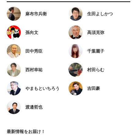
麻布市兵衛
生田よしかつ
孫向文
高須克弥
田中秀臣
千葉麗子
西村幸祐
村田らむ
やまもといちろう
吉田豪
渡邉哲也
最新情報をお届け！