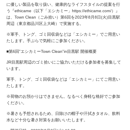
に優しい製品を取り扱い、健康的なライフスタイルの提案を行
う『ethicame（以下「エシカミー」https://ethicame.com/）』
は、Town Clean（ごみ拾い）第6回を2023年8月8日(火)目黒駅
周辺（東京都品川区上大崎）で実施する。
※軍⼿、トング、ゴミ回収袋などは「エシカミー」でご⽤意い
たします。手ぶらで気軽にご参加ください。
■第6回‟エシカミーTown Clean”in目黒駅 開催概要
JR目黒駅周辺のゴミ拾いにご協力いただける参加者を募集して
います。
軍手、トング、ゴミ回収袋などは「エシカミー」にてご用意い
たします。
※荷物のお預かりはできません。なるべく身軽な格好でご参加
ください。
※暑さも予想されるため、日除けの帽子や汗拭きタオル、飲料
水など十分な暑さ対策をお願いいたします。