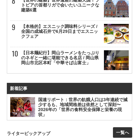
トビアの首都リガで会いたいユニークな
建築6選
【本格的】エスニック調味料シリーズ /
全国の成城石井で6月29日までエスニッ
クフェア
【日本麺紀行】岡山ラーメンをたっぷり
のネギと一緒に堪能できる名店 / 岡山県
岡山市北区本町「中華そば山富士」
新着記事
国連リポート：世界の飢餓人口は3年連続で減
少するも、地域間格差は依然として深刻〜
2026年の「世界の食料安全保障と栄養の現
状」
一覧へ
ライターピックアップ