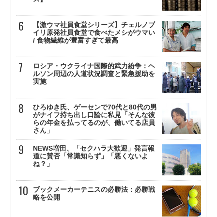
【激ウマ社員食堂シリーズ】チェルノブ
イリ原発社員食堂で食べたメシがウマい
/ 食物繊維が豊富すぎて最高
ロシア・ウクライナ国際的武力紛争：ヘ
ルソン周辺の人道状況調査と緊急援助を
実施
ひろゆき氏、ゲーセンで70代と80代の男
がナイフ持ち出し口論に私見「そんな彼
らの年金を払ってるのが、働いてる店員
さん」
NEWS増田、「セクハラ大歓迎」発言報
道に賛否「常識知らず」「悪くないよ
ね？」
ブックメーカーテニスの必勝法：必勝戦
略を公開