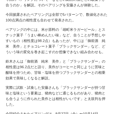
合うのか」を解説。そのペアリングを安藤さんが体験した。
今回披露されたペアリングは全部で5パターンで、数値化された
100点満点の相性度も合わせて発表された。
ペアリングの中には、米が原料の「雄町米ラガービール」とス
ナック菓子「うまい棒めんたい味」など、合うことが予想しや
すいもの（相性度は98.2点）もあったが、中には「御前酒 純
米 美作」とチョコレート菓子「ブラックサンダー」など、ど
ういう味の変化を巻き起こすのか想像できない組み合わせも。
鈴木さんは「御前酒 純米 美作」と「ブラックサンダー」の
相性度は96.2点だと語り、美作がコーヒーと同じように苦味と
酸味を持つため、甘味・塩味を持つブラックサンダーとの相乗
効果で美味しくなると解説。
実際に試飲・試食した安藤さんも「ブラックサンダーが持つ甘
味と塩味という要素は、猪肉などに通じるものがあり、猪肉と
も合うように作られた美作とは相性がいいです」と太鼓判を押
した。
今回紹介されたペアリングは、9月27日（金）〜10月14日