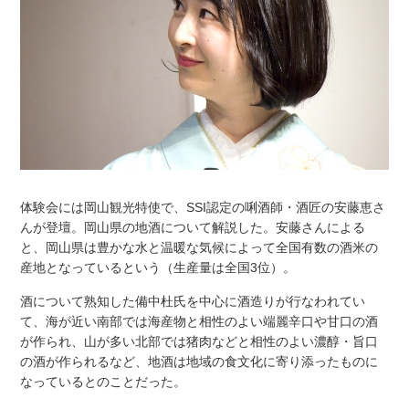
体験会には岡山観光特使で、SSI認定の唎酒師・酒匠の安藤恵さ
んが登壇。岡山県の地酒について解説した。安藤さんによる
と、岡山県は豊かな水と温暖な気候によって全国有数の酒米の
産地となっているという（生産量は全国3位）。
酒について熟知した備中杜氏を中心に酒造りが行なわれてい
て、海が近い南部では海産物と相性のよい端麗辛口や甘口の酒
が作られ、山が多い北部では猪肉などと相性のよい濃醇・旨口
の酒が作られるなど、地酒は地域の食文化に寄り添ったものに
なっているとのことだった。