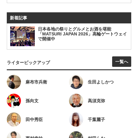
新着記事
日本各地の祭りとグルメとお酒を堪能
「MATSURI JAPAN 2026」高輪ゲートウェイ
で開催中
一覧へ
ライターピックアップ
麻布市兵衛
生田よしかつ
孫向文
高須克弥
田中秀臣
千葉麗子