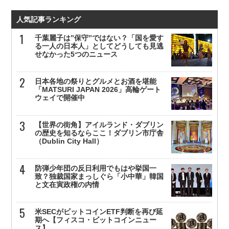
人気記事ランキング
千葉麗子は”保守”ではない？「国を愛す
る一人の日本人」としてどうしても見逃
せなかった5つのニュース
日本各地の祭りとグルメとお酒を堪能
「MATSURI JAPAN 2026」高輪ゲート
ウェイで開催中
【世界の街角】アイルランド・ダブリン
の歴史を知るならここ！ダブリン市庁舎
（Dublin City Hall）
防弾少年団の反日利用でもはや挙国一
致？独裁国家まっしぐら「小中華」韓国
と文在寅政権の内情
米SECがビットコインETF判断を再び延
期へ【フィスコ・ビットコインニュー
ス】