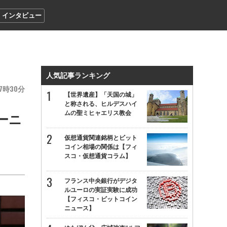
インタビュー
人気記事ランキング
7
30
【世界遺産】「天国の城」
と称される、ヒルデスハイ
ムの聖ミヒャエリス教会
ーニ
仮想通貨関連銘柄とビット
コイン相場の関係は【フィ
スコ・仮想通貨コラム】
フランス中央銀行がデジタ
ルユーロの実証実験に成功
【フィスコ・ビットコイン
ニュース】