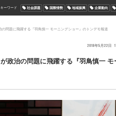
メキーワード
社会課題
国際情勢
地域振興
企業動向
治の問題に飛躍する『羽鳥慎一 モーニングショー』のトンデモ報道
2018
5
22
1
が政治の問題に飛躍する『羽鳥慎一 モ