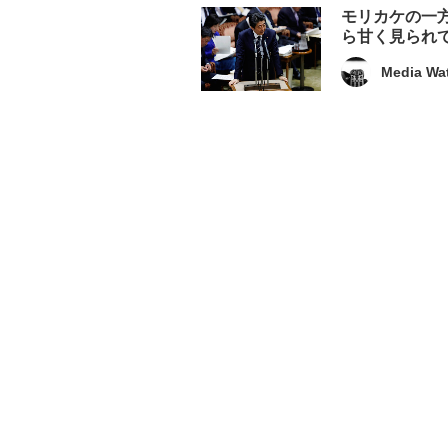
モリカケの一
ら甘く見られ
Media Wa