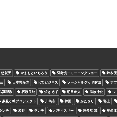
怒髪天
やまもといちろう
羽鳥慎一モーニングショー
鈴木優
三
日本共産党
ICOビジネス
ソーシャルグッド財団
ア
ム真理教
石原良純
焼きそば
朝日奈央
民族浄化
ウ
夢見ヶ崎プロジェクト
川崎市
韓国
かたぎり
郡上
ランチ
渋谷
ランチ
パティスリー
波多江 篤
波多江