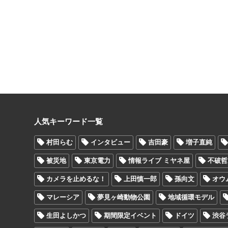
人気キーワード一覧
村田らむ
インタビュー
吉田豪
増子直純
被災地
東京電力
情報ライブ ミヤネ屋
不破哲
カメラを止めるな！
上田慎一郎
孫向文
オウ
マレーシア
夢見ヶ崎動物公園
地域循環モデル
生田よしかつ
期間限定イベント
ドイツ
渋谷