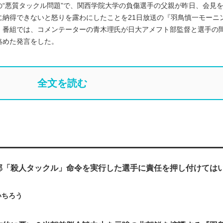
“悪質タックル問題”で、関西学院大学の負傷選手の父親が昨日、会見
に納得できないと怒りを露わにしたことを21日放送の『羽鳥慎一モーニ
。番組では、コメンテーターの青木理氏が日大アメフト部監督と選手の
絡めた発言をした。
全文を読む
部「殺人タックル」命令を実行した選手に責任を押し付けては
いちろう