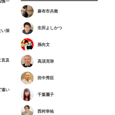
鳥慎一
麻布市兵衛
生田よしかつ
ない深
孫向文
に言及
高須克弥
田中秀臣
ど遠い
千葉麗子
西村幸祐