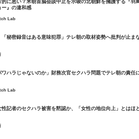
方的に悪い？米朝首脳会談中止を示唆の北朝鮮を擁護する『羽
ョー』の違和感
tch Lab
、「秘密録音はある意味犯罪」テレ朝の取材姿勢へ批判が止ま
衛
パワハラじゃないのか」財務次官セクハラ問題でテレ朝の責任
tch Lab
女性記者のセクハラ被害を黙認か、「女性の地位向上」とはほ
衛