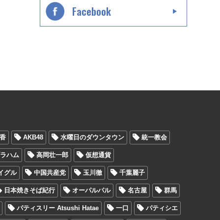
Facebook
香
AKB48
水曜日のダウンタウン
統一教会
ブラハム
高岡壮一郎
仮想通貨
イグル
中国共産党
玉川徹
千葉麗子
日本焼きそば紀行
オーパルパル
名古屋
群馬
パティスリー Atsushi Hatae
一口
パティシエ