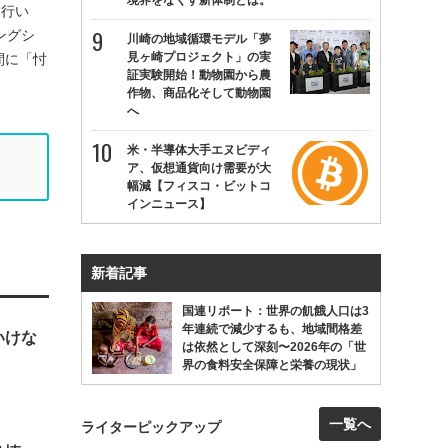
境界をなくす新体制とは。
を行い
ングシ
川崎の地域循環モデル「夢
見ヶ崎プロジェクト」の実
間に「忖
証実験開始！動物園から農
作物、商品化そして動物園
へ
米・半導体大手エヌビディ
ア、仮想通貨向け需要が大
幅減【フィスコ・ビットコ
インニュース】
新着記事
国連リポート：世界の飢餓人口は3
年連続で減少するも、地域間格差
いけな
は依然として深刻〜2026年の「世
界の食料安全保障と栄養の現状」
一覧へ
ライターピックアップ