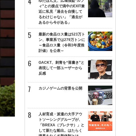
ゆたぼん父、広域強盗“ルフ
ィ”との接点で渦中のEXIT兼
近に私見「過去を自慢して
るわけじゃない」「過去が
あるから今がある」
最新の食品ロス量は523万ト
ン、事業系では279万トンに
～食品ロス量（令和3年度推
計値）を公表～
GACKT、刺青を“落書き”と
表現して一部ユーザーから
反感
カジノゲームの背景を公開
人材育成・派遣の大手アウ
トソーシンググループが、
「BREXA（ブレクサ）」と
して新たな船出。はたらく