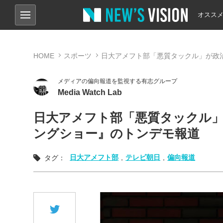
オスス
HOME
スポーツ
日大アメフト部「悪質タックル」が政
メディアの偏向報道を監視する有志グループ
Media Watch Lab
日大アメフト部「悪質タックル」
ングショー』のトンデモ報道
日大アメフト部
,
テレビ朝日
,
偏向報道
タグ：