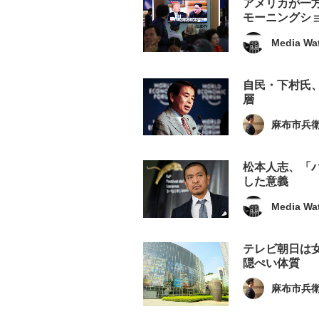
アメリカが一
モーニングシ
Media Wa
自民・下村氏
層
麻布市兵
松本人志、「
した意義
Media Wa
テレビ朝日は
隠ぺい体質
麻布市兵