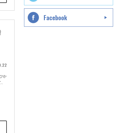
Facebook
浩
」
0.22
ひか
て、