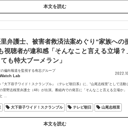
本文を読む
桜里弁護士、被害者救済法案めぐり“家族への
るも視聴者が違和感「そんなこと言える立場？
っても特大ブーメラン」
アの偏向報道を監視する有志グループ
2022.1
 Watch Lab
送の『大下容子ワイド！スクランブル』（テレビ朝日系）に、“山尾志桜里”として活動
の菅野志桜里弁護士（48）が出演。番組内での発言に「そんなこと言える立場か」
と
…
里
大下容子ワイド！スクランブル
テレビ朝日
山尾志桜里
本文を読む