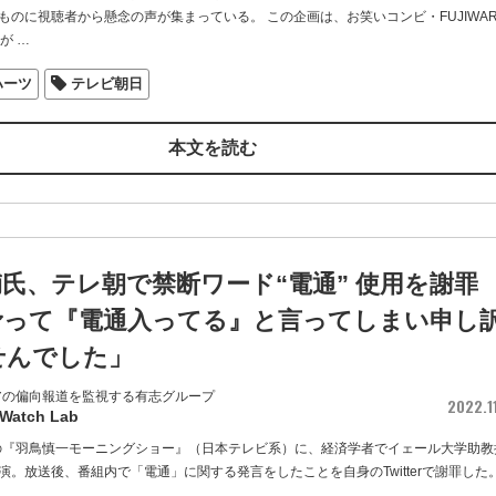
ものに視聴者から懸念の声が集まっている。 この企画は、お笑いコンビ・FUJIWAR
）が
…
ハーツ
テレビ朝日
本文を読む
氏、テレ朝で禁断ワード“電通” 使用を謝罪
滑って『電通入ってる』と言ってしまい申し
せんでした」
アの偏向報道を監視する有志グループ
2022.1
 Watch Lab
送の『羽鳥慎一モーニングショー』（日本テレビ系）に、経済学者でイェール大学助教
演。放送後、番組内で「電通」に関する発言をしたことを自身のTwitterで謝罪した。
…