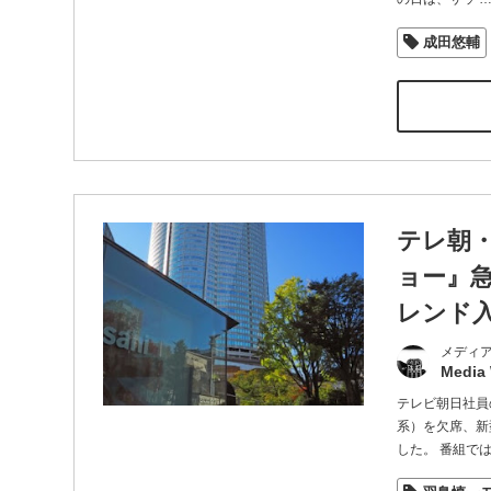
成田悠輔
テレ朝
ョー』
レンド
メディ
Media
テレビ朝日社員
系）を欠席、新
した。 番組で