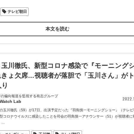
テレビ朝日
本文を読む
・玉川徹氏、新型コロナ感染で『モーニング
急きょ欠席…視聴者が落胆で「玉川さん」が
入り
アの偏向報道を監視する有志グループ
2022.1
 Watch Lab
の玉川徹氏（59）が17日、出演予定だった『羽鳥慎一モーニングショー』（テレビ
型コロナウイルスに感染したことを司会の羽鳥慎一アナウンサー（51）が視聴者に
は
…