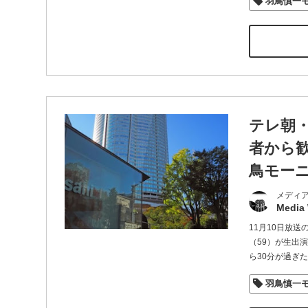
羽鳥慎一
テレ朝
者から
鳥モー
メディ
Media
11月10日放
（59）が生出
ら30分が過ぎ
羽鳥慎一