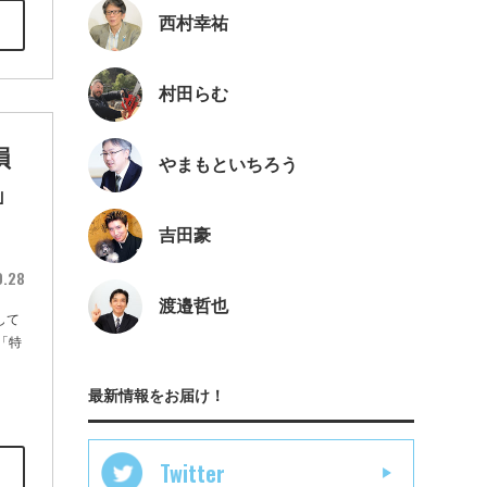
西村幸祐
村田らむ
損
やまもといちろう
」
吉田豪
0.28
渡邉哲也
して
「特
最新情報をお届け！
Twitter