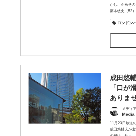
かし、企画その
藤本敏史（52
ロンドン
成田悠輔
「口が
ありま
メディ
Media
11月23日放
成田悠輔氏が出
の日は、サッ