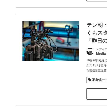
テレ朝
くもス
「昨日
メディ
Media
10月20日放
がスタジオ復帰
た安倍晋三元首
羽鳥慎一