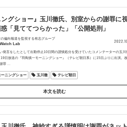
ニングショー』玉川徹氏、別室からの謝罪に
困惑「見ててつらかった」「公開処刑」
アの偏向報道を監視する有志グループ
2022.1
 Watch Lab
い発言をしたとして出勤停止10日間の謹慎処分を受けていたコメンテーターの玉川
0月19日放送の『羽鳥慎一モーニングショー』（テレビ朝日系）に15日ぶりに出演。
謝罪
…
モーニングショー
玉川徹
テレビ朝日
本文を読む
・玉川徹氏、神妙すぎる謹慎明け謝罪がネッ