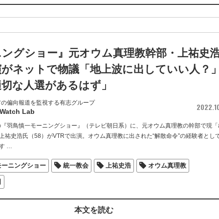
ニングショー』元オウム真理教幹部・上祐史
演がネットで物議「地上波に出していい人？
適切な人選があるはず」
アの偏向報道を監視する有志グループ
2022.1
 Watch Lab
送の『羽鳥慎一モーニングショー』（テレビ朝日系）に、元オウム真理教の幹部で現「
上祐史浩氏（58）がVTRで出演。オウム真理教に出された“解散命令”の経験者とし
す
…
モーニングショー
統一教会
上祐史浩
オウム真理教
日
本文を読む