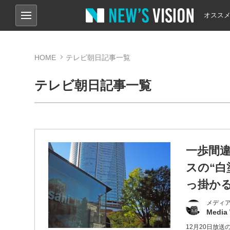
オスス
HOME
テレビ朝日記事一覧
テレビ朝日記事一覧
一歩間
スの“
っ掛か
メディ
Media
12月20日放