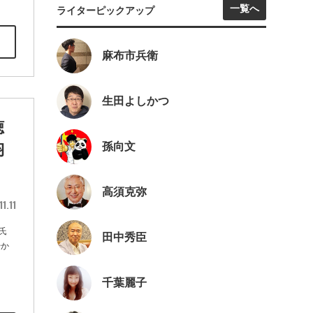
一覧へ
ライターピックアップ
麻布市兵衛
生田よしかつ
聴
孫向文
羽
高須克弥
1.11
氏
田中秀臣
始か
千葉麗子