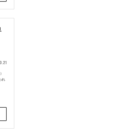
早
0.21
9）
われ