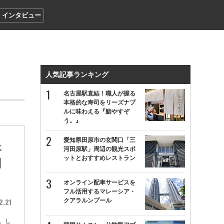
インタビュー
人気記事ランキング
名古屋駅直結！職人が握る
本格的な寿司をリーズナブ
ルに味わえる『鮨やすぞ
う。』
愛知県田原市の玄関口「三
ェ
河田原駅」周辺の観光スポ
ットとおすすめレストラン
引
オンライン配車サービスを
フル活用するマレーシア・
2.21
クアラルンプール
。し