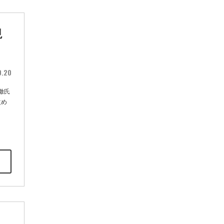
視
0.20
徹氏
改め
ト