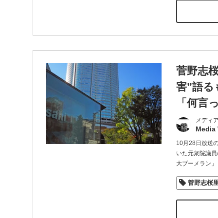
菅野志
害”語
「何言
メディ
Media
10月28日放
いた元衆院議員
大ブーメラン」
菅野志桜