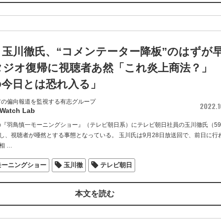
・玉川徹氏、“コメンテーター降板”のはずが
タジオ復帰に視聴者あ然「これ炎上商法？」
の今日とは恐れ入る」
アの偏向報道を監視する有志グループ
2022.1
 Watch Lab
送の『羽鳥慎一モーニングショー』（テレビ朝日系）にテレビ朝日社員の玉川徹氏（5
し、視聴者が唖然とする事態となっている。 玉川氏は9月28日放送回で、前日に行
相
…
モーニングショー
玉川徹
テレビ朝日
本文を読む