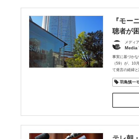
『モー
聴者が
メディ
Media
事実に基づかな
（59）が、1
て発言の経緯と
羽鳥慎一
テレ朝