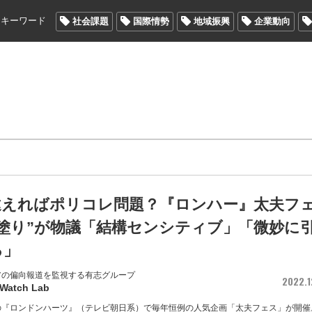
メキーワード
社会課題
国際情勢
地域振興
企業動向
違えればポリコレ問題？『ロンハー』太夫フ
白塗り”が物議「結構センシティブ」「微妙に
る」
アの偏向報道を監視する有志グループ
2022.1
 Watch Lab
送の『ロンドンハーツ』（テレビ朝日系）で毎年恒例の人気企画「太夫フェス」が開催