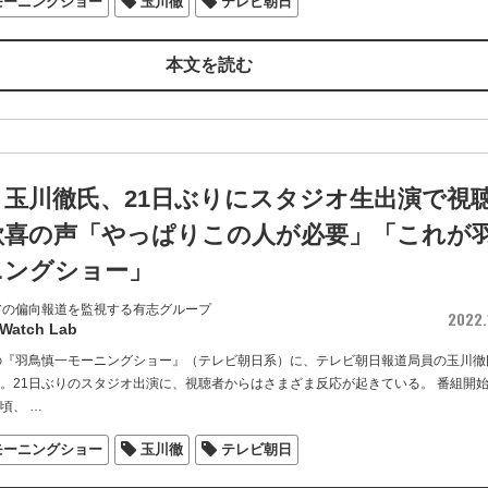
モーニングショー
玉川徹
テレビ朝日
本文を読む
・玉川徹氏、21日ぶりにスタジオ生出演で視
歓喜の声「やっぱりこの人が必要」「これが
ニングショー」
アの偏向報道を監視する有志グループ
2022.1
 Watch Lab
送の『羽鳥慎一モーニングショー』（テレビ朝日系）に、テレビ朝日報道局員の玉川徹
演。21日ぶりのスタジオ出演に、視聴者からはさまざま反応が起きている。 番組開
た頃、
…
モーニングショー
玉川徹
テレビ朝日