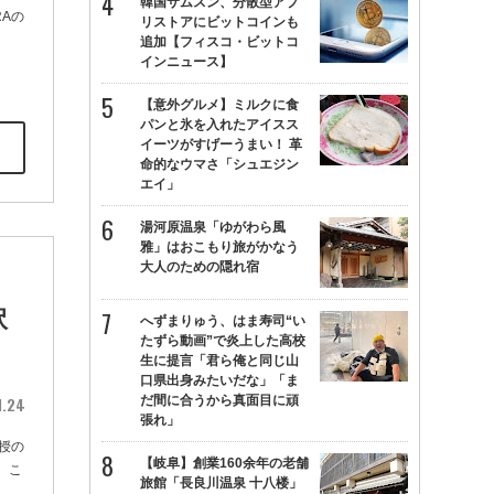
韓国サムスン、分散型アプ
Aの
リストアにビットコインも
追加【フィスコ・ビットコ
インニュース】
【意外グルメ】ミルクに食
パンと氷を入れたアイスス
イーツがすげーうまい！ 革
命的なウマさ「シュエジン
エイ」
湯河原温泉「ゆがわら風
雅」はおこもり旅がかなう
大人のための隠れ宿
訳
へずまりゅう、はま寿司“い
たずら動画”で炎上した高校
生に提言「君ら俺と同じ山
口県出身みたいだな」「ま
1.24
だ間に合うから真面目に頑
張れ」
授の
【岐阜】創業160余年の老舗
 こ
旅館「長良川温泉 十八楼」