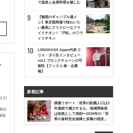
で温泉と会席料理を愉しむ
【魅惑のギャンブル場メ
シ】東京競馬場で味わいた
い最高にクリスピーなフラ
イドチキン / 「戸松」のフラ
イドチキン
LONGHASH Japan代表 ク
リス・ダイ氏インタビュー
vol.1 ブロックチェーンの可
シ
能性【フィスコ 株・企業
報】
ト
新着記事
1.17
国連リポート：世界の飢餓人口は3
年連続で減少するも、地域間格差
朝日
は依然として深刻〜2026年の「世
報告
界の食料安全保障と栄養の現状」