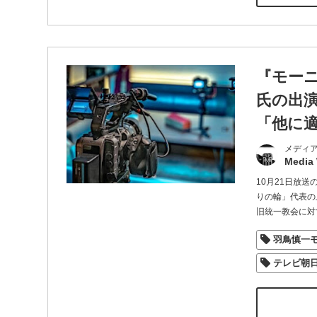
『モー
氏の出
「他に
メディ
Media
10月21日放
りの輪」代表の
旧統一教会に対
羽鳥慎一
テレビ朝