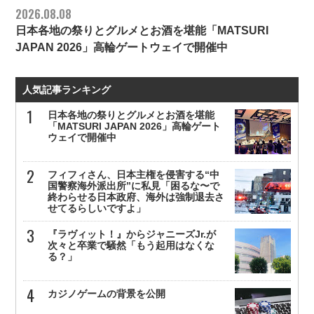
2026.08.08
日本各地の祭りとグルメとお酒を堪能「MATSURI
JAPAN 2026」高輪ゲートウェイで開催中
人気記事ランキング
日本各地の祭りとグルメとお酒を堪能
「MATSURI JAPAN 2026」高輪ゲート
ウェイで開催中
フィフィさん、日本主権を侵害する“中
国警察海外派出所”に私見「困るな〜で
終わらせる日本政府、海外は強制退去さ
せてるらしいですよ」
『ラヴィット！』からジャニーズJr.が
次々と卒業で騒然「もう起用はなくな
る？」
カジノゲームの背景を公開