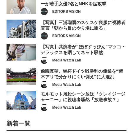
ーが若手女優2名とNHKを猛攻撃
EDITORS VISION
【写真】三浦瑠麗のスケスケ喪服に視聴者
苦言「朝から目のやり場に困る」
EDITORS VISION
【写真】共演者が“ほぼすっぴん”マツコ・
デラックスを晒してネット騒然
Media Watch Lab
前園真聖、W杯ドイツ戦勝利の偉業を“猪
木アリで分かりにくい例え”に大混乱
Media Watch Lab
モルモット屠殺シーン放送『クレイジージ
ャーニー』に視聴者騒然「放送事故？」
Media Watch Lab
新着一覧