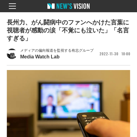
長州力、がん闘病中のファンへかけた言葉に
視聴者が感動の涙「不覚にも泣いた」「名言
すぎる」
メディアの偏向報道を監視する有志グループ
2022
11
30
10
00
Media Watch Lab