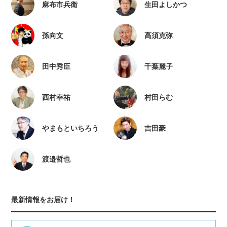
麻布市兵衛
生田よしかつ
孫向文
高須克弥
田中秀臣
千葉麗子
西村幸祐
村田らむ
やまもといちろう
吉田豪
渡邉哲也
最新情報をお届け！