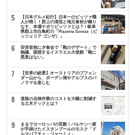
【日本グルメ紀行】日本一のピッツァ職
人が焼く！郡上の清流と地元食材が織り
なす、本場ナポリピッツァとは？ / 岐阜
県郡上市白鳥町の「Pizzeria Gonza（ピ
ッツェリア ゴンザ）」
安倍首相に夕食会で「靴のデザート」で
物議、困惑するイスラエル大使館「靴に
悪意はない」
【世界の絶景】オーストリアのプフェン
ダー山から、ボーデン湖やアルプスのパ
ノラマを楽しむ
道路の点検作業のコストを大幅に削減す
る土木テックとは？
まるでヨーロッパの宮殿！バルヤン一家
が手掛けたイスタンブールのモスク「ド
ルマバフチェ・ジャーミィ」