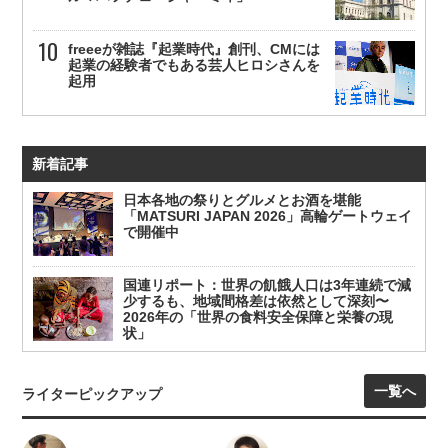
freeeが雑誌『起業時代』創刊、CMには
起業の経験者でもある芸人ヒロシさんを
起用
新着記事
日本各地の祭りとグルメとお酒を堪能
「MATSURI JAPAN 2026」高輪ゲートウェイ
で開催中
国連リポート：世界の飢餓人口は3年連続で減
少するも、地域間格差は依然として深刻〜
2026年の「世界の食料安全保障と栄養の現
状」
一覧へ
ライターピックアップ