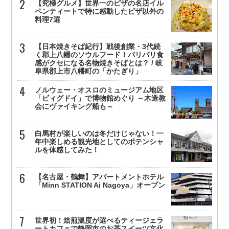
【究極グルメ】世界一のピザの名店イル
ペンティートで特に感動したピザ以外の
料理7選
【日本焼きそば紀行】戦後創業・3代続
く郡上八幡のソウルフード！パリパリ食
感がクセになる名物焼きそばとは？ / 岐
阜県郡上市八幡町の「かたぎり」
ノルウェー・オスロのミュージアム地区
「ビィグドイ」で博物館めぐり ～木造教
会にヴァイキング船も～
白馬村が楽しいのは冬だけじゃない！一
年中楽しめる観光地としてのポテンシャ
ルを体感してみた！
【名古屋・鶴舞】アパートメントホテル
「Minn STATION Ai Nagoya」オープン
世界初！焙煎温度が選べるティージェラ
ートカフェで静岡市のお茶スイーツ文化