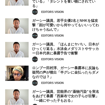
ている」「タレントを食い物にされてい
る」
EDITORS VISION
ガーシー議員、若手女優2名とNHKを猛攻
撃「顔が可愛いから何やってもいいってわ
けちゃうねんで」
EDITORS VISION
ガーシー議員、「ほんまにヤバい。日本が
ひっくり返る」水泳金メダリストやサッカ
ー日本代表に暴露予告で衝撃
EDITORS VISION
ロンブー田村淳、ガーシー暴露本に反論も
疑問の声が噴出「半グレに金払ったらダメ
なのでは？」
EDITORS VISION
ガーシー議員、芸能界の“薬物汚染”を実名
をあげて暴露「西麻布で女の子らが目撃」
「一緒にやった子もおる」