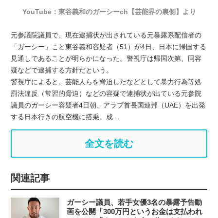
YouTube：東谷義和のガーシーch【芸能界の裏側】より
元参議院議員で、現在逮捕状が出されている元暴露系配信者の
「ガーシー」こと東谷義和容疑者（51）が4日、日本に帰国する
見通しであることが明らかになった。警視庁は帰国次第、同容
疑などで逮捕する方針だという。
警視庁によると、芸能人らを脅迫したなどとして暴力行為等処
罰法違反（常習的脅迫）などの容疑で逮捕状が出ている元参院
議員のガーシー容疑者4日朝、アラブ首長国連邦（UAE）を出発
する日本行きの航空機に搭乗。成…
全文を読む
関連記事
ガーシー議員、若手女優3名の暴露予告動
画を公開「300万円というお金は支払われ