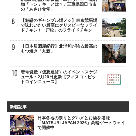
物「トンテキ」とは？ / 三重県四日市市
の「あさひ食堂」
【魅惑のギャンブル場メシ】東京競馬場
で味わいたい最高にクリスピーなフライ
ドチキン / 「戸松」のフライドチキン
【日本居酒屋紀行】北浦和が誇る最高の
もつ焼き「丸新」
暗号資産（仮想通貨）のイベントスケジ
ュール：2月20日更新【フィスコ・ビッ
トコインニュース】
新着記事
日本各地の祭りとグルメとお酒を堪能
「MATSURI JAPAN 2026」高輪ゲートウェイ
で開催中