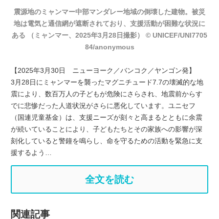
震源地のミャンマー中部マンダレー地域の倒壊した建物。被災
地は電気と通信網が遮断されており、支援活動が困難な状況に
ある （ミャンマー、2025年3月28日撮影） © UNICEF/UNI7705
84/anonymous
【2025年3月30日 ニューヨーク／バンコク／ヤンゴン発】
3月28日にミャンマーを襲ったマグニチュード7.7の壊滅的な地
震により、数百万人の子どもが危険にさらされ、地震前からす
でに悲惨だった人道状況がさらに悪化しています。ユニセフ
（国連児童基金）は、支援ニーズが刻々と高まるとともに余震
が続いていることにより、子どもたちとその家族への影響が深
刻化していると警鐘を鳴らし、命を守るための活動を緊急に支
援するよう…
全文を読む
関連記事