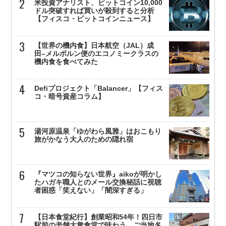
米投資アナリスト、ビットコイン10,000
ドル突破すれば買いが殺到すると分析
【フィスコ・ビットコインニュース】
【世界の機内食】日本航空（JAL）成
田–メルボルン便のエコノミークラスの
機内食を食べてみた
Defiプロジェクト「Balancer」【フィス
コ・暗号資産コラム】
湯河原温泉「ゆがわら風雅」はおこもり
旅がかなう大人のための隠れ宿
『マツコの知らない世界』aikoが明かし
たハガキ職人とのメール交換秘話に視聴
者困惑「笑えない」「闇深すぎる」
【日本食堂紀行】創業昭和54年！四日市
駅前の老舗大衆食堂で味わう、ご当地名