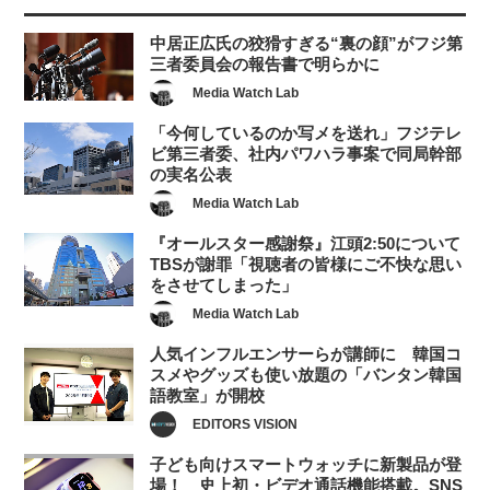
中居正広氏の狡猾すぎる“裏の顔”がフジ第
三者委員会の報告書で明らかに
Media Watch Lab
「今何しているのか写メを送れ」フジテレ
ビ第三者委、社内パワハラ事案で同局幹部
の実名公表
Media Watch Lab
『オールスター感謝祭』江頭2:50について
TBSが謝罪「視聴者の皆様にご不快な思い
をさせてしまった」
Media Watch Lab
人気インフルエンサーらが講師に 韓国コ
スメやグッズも使い放題の「バンタン韓国
語教室」が開校
EDITORS VISION
子ども向けスマートウォッチに新製品が登
場！ 史上初・ビデオ通話機能搭載。SNS