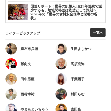
国連リポート：世界の飢餓人口は3年連続で減
少するも、地域間格差は依然として深刻〜
2026年の「世界の食料安全保障と栄養の現
状」
一覧へ
ライターピックアップ
麻布市兵衛
生田よしかつ
孫向文
高須克弥
田中秀臣
千葉麗子
西村幸祐
村田らむ
やまもといちろう
吉田豪