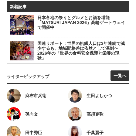
新着記事
日本各地の祭りとグルメとお酒を堪能
「MATSURI JAPAN 2026」高輪ゲートウェイ
で開催中
国連リポート：世界の飢餓人口は3年連続で減
少するも、地域間格差は依然として深刻〜
2026年の「世界の食料安全保障と栄養の現
状」
一覧へ
ライターピックアップ
麻布市兵衛
生田よしかつ
孫向文
高須克弥
田中秀臣
千葉麗子