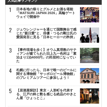
人気記事ランキング
日本各地の祭りとグルメとお酒を堪能
「MATSURI JAPAN 2026」高輪ゲート
ウェイで開催中
ジュウレンジャーを通じて国際舞台で感
じた”親日愛”と、俳優・つるの剛士氏の
愛国発言に見る「日本ヒーローの矜持」
【事件現場を歩く】オウム真理教のサテ
ィアンが建てられた旧上九一色村は「素
泊まり1泊4000円」の民宿村になってい
た
札幌に行ったら、日本で唯一のビールに
関する博物館「サッポロビール博物館」
のプレミアムツアーに参加しよう！
【居酒屋探訪】東京・人形町を代表す
る、江戸の粋と艶を感じる絶品のやきと
ん屋「ひょっとこ」