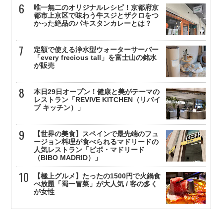
唯一無二のオリジナルレシピ！京都府京
都市上京区で味わう牛スジとザクロをつ
かった絶品のパキスタンカレーとは？
定額で使える浄水型ウォーターサーバー
「every frecious tall」を富士山の銘水
が販売
本日29日オープン！健康と美がテーマの
レストラン「REVIVE KITCHEN（リバイ
ブ キッチン）」
【世界の美食】スペインで最先端のフュ
ージョン料理が食べられるマドリードの
人気レストラン「ビボ・マドリード
（BIBO MADRID）」
【極上グルメ】たったの1500円で火鍋食
べ放題「蜀一冒菜」が大人気 / 客の多く
が女性