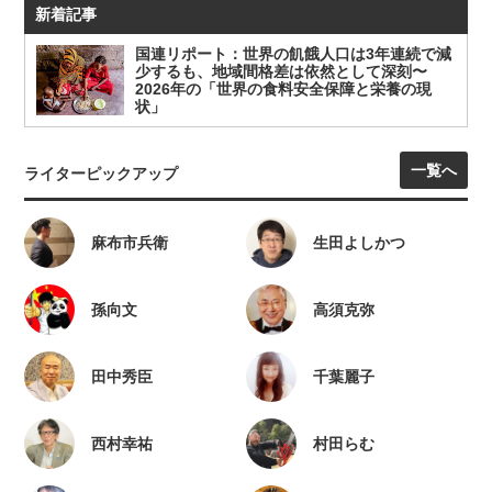
新着記事
国連リポート：世界の飢餓人口は3年連続で減
少するも、地域間格差は依然として深刻〜
2026年の「世界の食料安全保障と栄養の現
状」
一覧へ
ライターピックアップ
麻布市兵衛
生田よしかつ
孫向文
高須克弥
田中秀臣
千葉麗子
西村幸祐
村田らむ