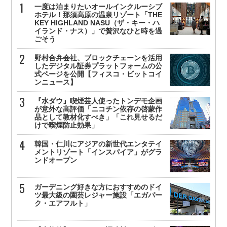
一度は泊まりたいオールインクルーシブ
ホテル！那須高原の温泉リゾート「THE
KEY HIGHLAND NASU（ザ・キー・ハ
イランド・ナス）」で贅沢なひと時を過
ごそう
野村合弁会社、ブロックチェーンを活用
したデジタル証券プラットフォームの公
式ページを公開【フィスコ・ビットコイ
ンニュース】
『水ダウ』喫煙芸人使ったトンデモ企画
が意外な高評価「ニコチン依存の啓蒙作
品として教材化すべき」「これ見せるだ
けで喫煙防止効果」
韓国・仁川にアジアの新世代エンタテイ
メントリゾート「インスパイア」がグラ
ンドオープン
ガーデニング好きな方におすすめのドイ
ツ最大級の園芸レジャー施設「エガパー
ク・エアフルト」