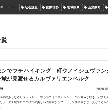
メキーワード
社会課題
国際情勢
地域振興
企業動向
一覧
センでプチハイキング 町やノイシュヴァン
ン城が見渡せるカルヴァリエンベルク
2020.0
P!
道の終点となる町フュッセン。中心部ではパステルカラーの街並みが続き、だまし
たホーエス城やロココ様式の美しい図書館がるフュッセン博物館など、見どころが
っ
…