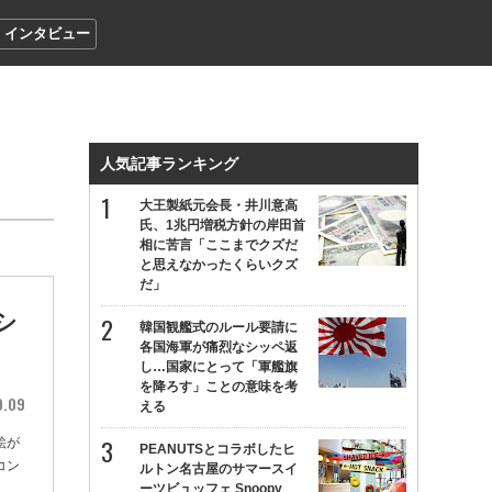
インタビュー
人気記事ランキング
大王製紙元会長・井川意高
氏、1兆円増税方針の岸田首
相に苦言「ここまでクズだ
と思えなかったくらいクズ
だ」
シ
韓国観艦式のルール要請に
各国海軍が痛烈なシッペ返
し…国家にとって「軍艦旗
を降ろす」ことの意味を考
9.09
える
絵が
PEANUTSとコラボしたヒ
コン
ルトン名古屋のサマースイ
ーツビュッフェ Snoopy