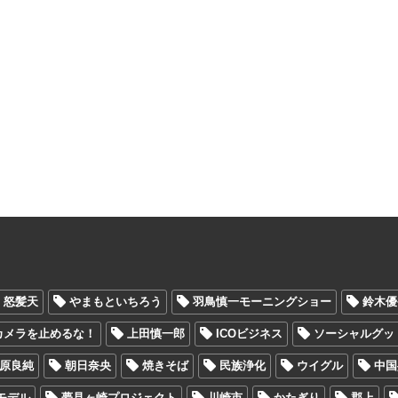
怒髪天
やまもといちろう
羽鳥慎一モーニングショー
鈴木優
カメラを止めるな！
上田慎一郎
ICOビジネス
ソーシャルグッ
原良純
朝日奈央
焼きそば
民族浄化
ウイグル
中国
モデル
夢見ヶ崎プロジェクト
川崎市
かたぎり
郡上