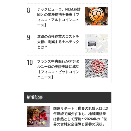
テックビューロ、NEM.io財
団との業務提携を発表【フ
ィスコ・アルトコインニュ
ース】
道路の点検作業のコストを
大幅に削減する土木テック
とは？
フランス中央銀行がデジタ
ルユーロの実証実験に成功
【フィスコ・ビットコイン
ニュース】
新着記事
国連リポート：世界の飢餓人口は3
年連続で減少するも、地域間格差
は依然として深刻〜2026年の「世
界の食料安全保障と栄養の現状」