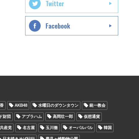
Twitter
Facebook
香
AKB48
水曜日のダウンタウン
統一教会
ド財団
アブラハム
高岡壮一郎
仮想通貨
共産党
名古屋
玉川徹
オーパルパル
韓国
日本焼きそば紀行
夢見ヶ崎動物公園