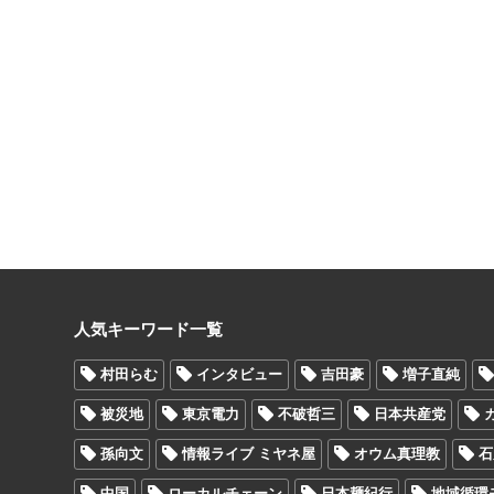
人気キーワード一覧
村田らむ
インタビュー
吉田豪
増子直純
被災地
東京電力
不破哲三
日本共産党
孫向文
情報ライブ ミヤネ屋
オウム真理教
石
中国
ローカルチェーン
日本麺紀行
地域循環