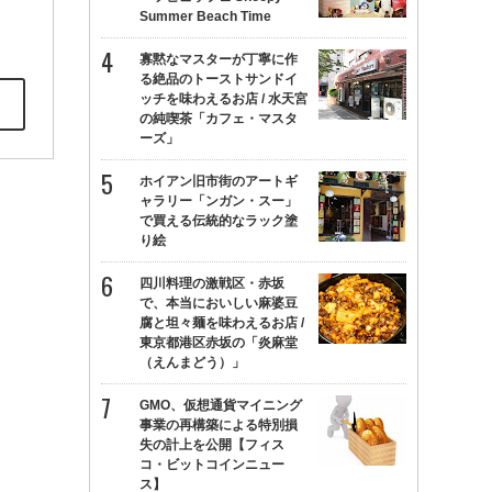
Summer Beach Time
寡黙なマスターが丁寧に作
る絶品のトーストサンドイ
ッチを味わえるお店 / 水天宮
の純喫茶「カフェ・マスタ
ーズ」
ホイアン旧市街のアートギ
ャラリー「ンガン・スー」
で買える伝統的なラック塗
り絵
四川料理の激戦区・赤坂
で、本当においしい麻婆豆
腐と坦々麺を味わえるお店 /
東京都港区赤坂の「炎麻堂
（えんまどう）」
GMO、仮想通貨マイニング
事業の再構築による特別損
失の計上を公開【フィス
コ・ビットコインニュー
ス】