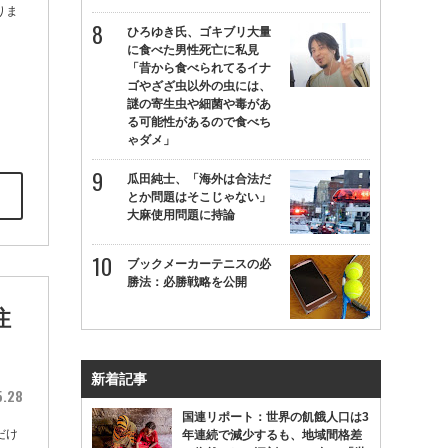
りま
ひろゆき氏、ゴキブリ大量
に食べた男性死亡に私見
「昔から食べられてるイナ
ゴやざざ虫以外の虫には、
謎の寄生虫や細菌や毒があ
る可能性があるので食べち
ゃダメ」
瓜田純士、「海外は合法だ
とか問題はそこじゃない」
大麻使用問題に持論
ブックメーカーテニスの必
勝法：必勝戦略を公開
注
新着記事
5.28
国連リポート：世界の飢餓人口は3
だけ
年連続で減少するも、地域間格差