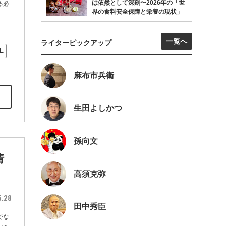
は依然として深刻〜2026年の「世
る必
界の食料安全保障と栄養の現状」
一覧へ
ライターピックアップ
L
麻布市兵衛
生田よしかつ
孫向文
情
高須克弥
5.28
田中秀臣
でな