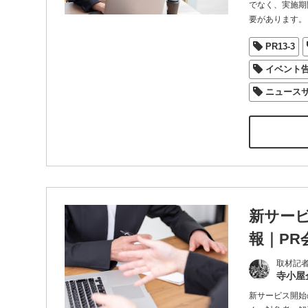
でなく、実施期
要があります。
PR13-3
イベント
ニュース
新サー
報｜PR
取材記
寺小屋
新サービス開始