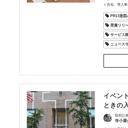
ト告知、導入事
PR13意
受賞リリ
サービス
ニュース
イベン
ときの
取材記
寺小屋