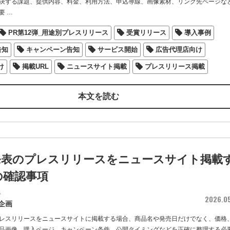
決する課題、提供内容、料金、利用方法、申込導線、画像素材、リンク先ページな
要
…
PR第12弾_用途別プレスリリース
受賞リリース
導入事例
告知
キャンペーン告知
サービス開始
広告代理店向け
け
掲載URL
ニュースサイト掲載
プレスリリース掲載
本文を読む
発表のプレスリリースをニュースサイト掲載
の確認事項
者
2026.0
企画
レスリリースをニュースサイトに掲載する場合、商品名や発売日だけでなく、価格
品画像、購入ページ、キャンペーン条件、公開タイミングなどを正確に整理する必