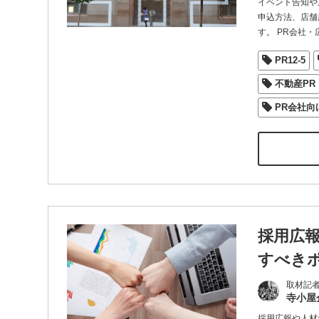
イベント告知や
申込方法、店舗
す。 PR会社・
PR12-5
不動産PR
PR会社向
採用広
すべき
取材記
寺小屋
採用広報や人材