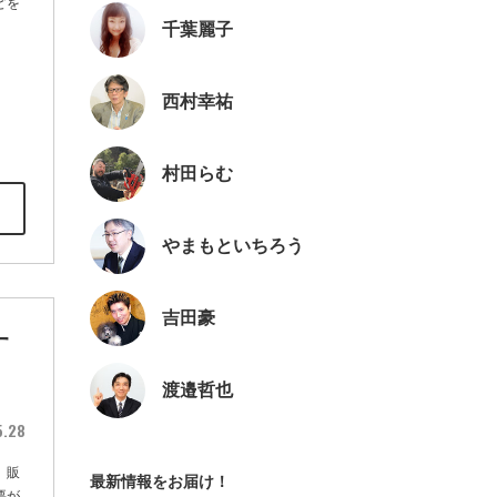
どを
千葉麗子
西村幸祐
村田らむ
やまもといちろう
吉田豪
す
渡邉哲也
5.28
、販
最新情報をお届け！
要が