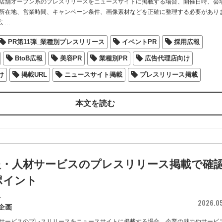
店舗オープン系のプレスリリースをニュースサイトに掲載する場合、開催日時、会
所在地、営業時間、キャンペーン条件、画像素材などを正確に整理する必要があり
広
…
PR第11弾_業種別プレスリリース
イベントPR
採用広報
BtoB広報
美容PR
業種別PR
広告代理店向け
け
掲載URL
ニュースサイト掲載
プレスリリース掲載
本文を読む
報・人材サービスのプレスリリース掲載で確
ポイント
者
2026.0
企画
サービスのプレスリリースをニュースサイトに掲載する場合、企業の魅力やサービ