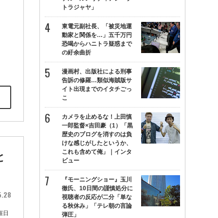
トラジャヤ」
東電元副社長、「被災地運
動家と関係を…」五千万円
恐喝からハニトラ疑惑まで
の紆余曲折
漫画村、出版社による刑事
告訴の修羅…類似海賊版サ
イト出現までのイタチごっ
こ
カメラを止めるな！上田慎
一郎監督×吉田豪（1）「黒
歴史のブログを消すのは負
けな感じがしたというか、
これも含めて俺」｜インタ
と
ビュー
『モーニングショー』玉川
徹氏、10日間の謹慎処分に
5.28
視聴者の反応が二分「単な
る秋休み」「テレ朝の言論
催日
弾圧」