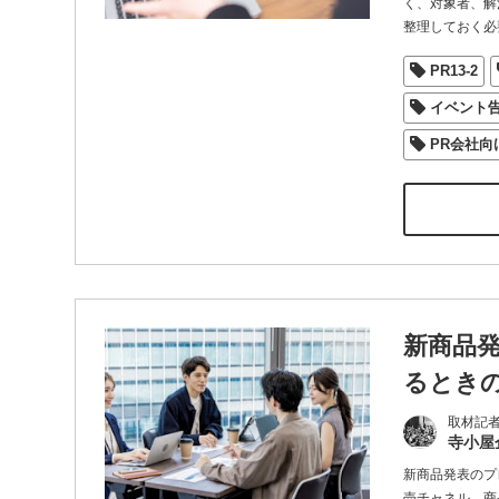
く、対象者、解
整理しておく必
PR13-2
イベント
PR会社向
新商品
るとき
取材記
寺小屋
新商品発表のプ
売チャネル、商