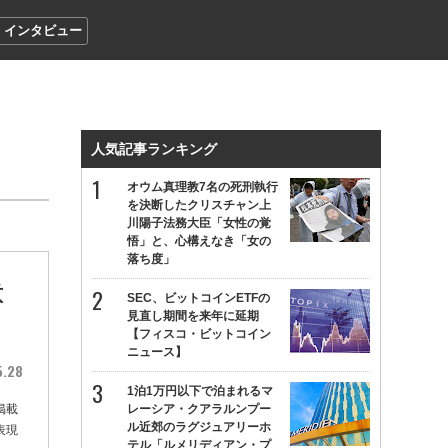
インタビュー
人気記事ランキング
オウム真理教7名の死刑執行
を決断したクリスチャン上
川陽子法務大臣「女性の覚
悟」と、心構えなき「女の
落ち度」
意
SEC、ビットコインETFの
見直し期間を来年に延期
【フィスコ・ビットコイン
ニュース】
5.28
1泊1万円以下で泊まれるマ
掲載
レーシア・クアラルンプー
ル近郊のラグジュアリーホ
表現
テル「ルメリディアン・プ