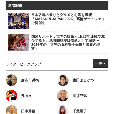
新着記事
日本各地の祭りとグルメとお酒を堪能
「MATSURI JAPAN 2026」高輪ゲートウェイ
で開催中
国連リポート：世界の飢餓人口は3年連続で減
少するも、地域間格差は依然として深刻〜
2026年の「世界の食料安全保障と栄養の現
状」
一覧へ
ライターピックアップ
麻布市兵衛
生田よしかつ
孫向文
高須克弥
田中秀臣
千葉麗子