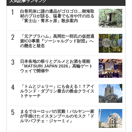
人気記事ランキング
白骨死体に謎の遺品がゴロゴロ…樹海取
材のプロが語る、猛暑でも冷や汗の出る
「富士山・青木ヶ原」散歩案内
「元アブラハム」高岡壮一郎氏の仮想通
貨ICO事業『ソーシャルグッド財団』へ
の懸念と疑念
日本各地の祭りとグルメとお酒を堪能
「MATSURI JAPAN 2026」高輪ゲート
ウェイで開催中
「トムとジェリー」にも会える！？アイ
ルランド・ダブリン最古の教会クライス
トチャーチ
まるでヨーロッパの宮殿！バルヤン一家
が手掛けたイスタンブールのモスク「ド
ルマバフチェ・ジャーミィ」