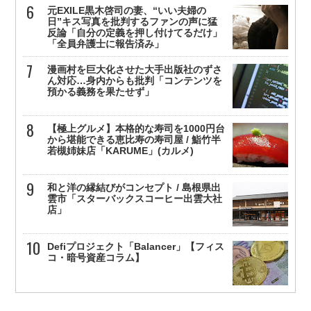
元EXILE黒木啓司の妻、“いい夫婦の
日”キス写真を批判するファンの声に猛
反論「自分の定義を押し付けてるだけ」
「全員弁護士に報告済み」
漫画村を巨大化させた大手出版社のずさ
ん対応…身内からも批判「コンテンツを
預かる義務を果たせず」
【極上グルメ】本格的な寿司を1000円台
から堪能できる恵比寿の寿司屋 / 鮨竹半
若槻姉妹店「KARUME」(カルメ)
和と洋の縁結びがコンセプト / 島根県出
雲市「スターバックスコーヒー出雲大社
店」
Defiプロジェクト「Balancer」【フィス
コ・暗号資産コラム】