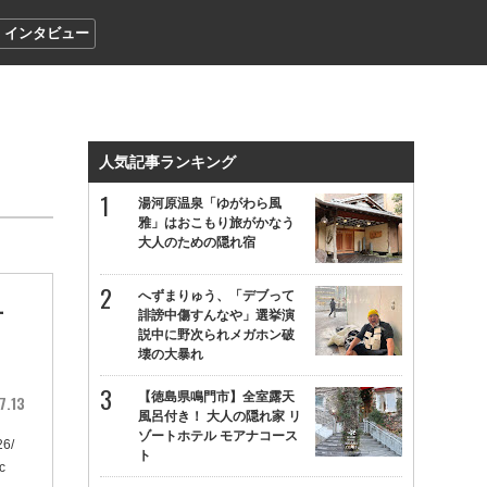
インタビュー
人気記事ランキング
湯河原温泉「ゆがわら風
雅」はおこもり旅がかなう
大人のための隠れ宿
へずまりゅう、「デブって
古
誹謗中傷すんなや」選挙演
説中に野次られメガホン破
壊の大暴れ
【徳島県鳴門市】全室露天
7.13
風呂付き！ 大人の隠れ家 リ
ゾートホテル モアナコース
6/
ト
c