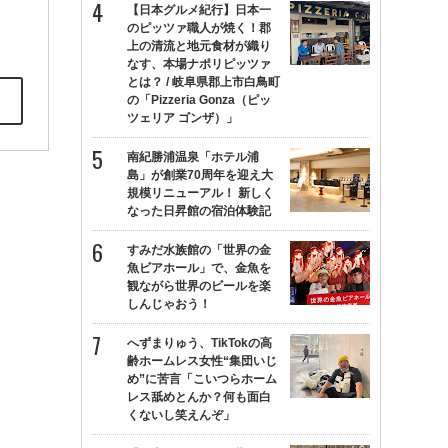
【日本グルメ紀行】日本一
のピッツァ職人が焼く！郡
上の清流と地元食材が織り
なす、本場ナポリピッツァ
とは？ / 岐阜県郡上市白鳥町
の「Pizzeria Gonza（ピッ
ツェリア ゴンザ）」
南紀勝浦温泉「ホテル浦
島」が創業70周年を迎え大
規模リニューアル！ 新しく
なった日昇館の宿泊体験記
すみだ水族館の「世界の金
魚ビアホール」で、金魚を
観ながら世界のビールを楽
しんじゃおう！
へずまりゅう、TikTokの高
齢ホームレス女性“集団いじ
め”に苦言「こいつらホーム
レス舐めとんか？何も面白
くないし笑えんぞ」