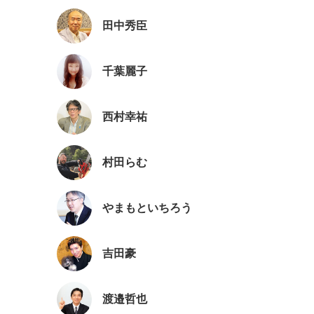
田中秀臣
千葉麗子
西村幸祐
村田らむ
やまもといちろう
吉田豪
渡邉哲也