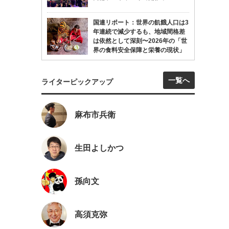
国連リポート：世界の飢餓人口は3
年連続で減少するも、地域間格差
は依然として深刻〜2026年の「世
界の食料安全保障と栄養の現状」
一覧へ
ライターピックアップ
麻布市兵衛
生田よしかつ
孫向文
高須克弥