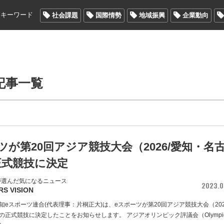
メキーワード
社会課題
国際情勢
地域振興
企業動向
記事一覧
ツが第20回アジア競技大会（2026/愛知・名
正式競技に決定
が選んだ気になるニュース
2023.0
RS VISION
eスポーツ連合(代表理事：片桐正大)は、eスポーツが第20回アジア競技大会（202
の正式競技に決定したことをお知らせします。 アジアオリンピック評議会（Olympi