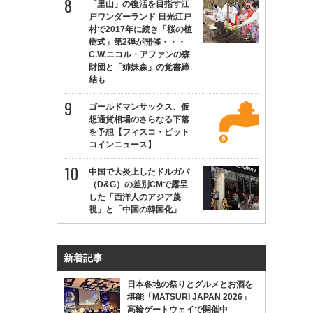
「里山」の復活を目指す江
戸ワンダーランド 日光江戸
村で2017年に続き「桜の植
樹式」第2弾が開催・・・
C.W.ニコル・アファンの森
財団と「姉妹森」の覚書締
結も
ゴールドマンサックス、仮
想通貨相場のさらなる下落
を予想【フィスコ・ビット
コインニュース】
中国で大炎上したドルガバ
（D&G）の差別CMで露呈
した「西洋人のアジア蔑
視」と「中国の韓国化」
新着記事
日本各地の祭りとグルメとお酒を
堪能「MATSURI JAPAN 2026」
高輪ゲートウェイで開催中