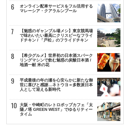
オンライン配車サービスをフル活用する
マレーシア・クアラルンプール
【魅惑のギャンブル場メシ】東京競馬場
で味わいたい最高にクリスピーなフライ
ドチキン / 「戸松」のフライドチキン
【希少グルメ】世界初の日本酒スパーク
リングマシンで飲む魅惑の炭酸日本酒 /
地酒一献 米の花
平成最後の年の瀬を心安らかに新たな御
世に喜びと感謝…ネトウヨ＝多数派日本
人として迎える新時代
大阪・中崎町のレトロポップカフェ「太
陽ノ塔 GREEN WEST」でゆるりティー
タイム