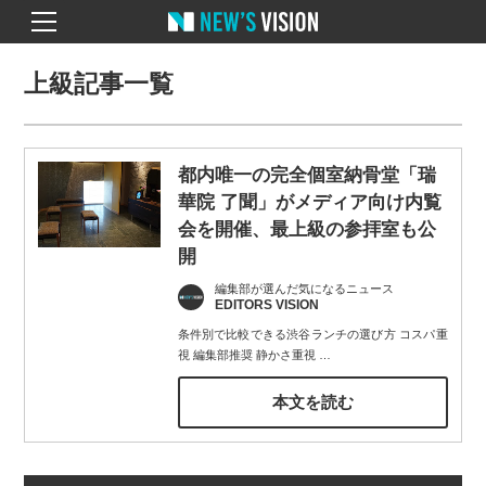
上級記事一覧
都内唯一の完全個室納骨堂「瑞
華院 了聞」がメディア向け内覧
会を開催、最上級の参拝室も公
開
編集部が選んだ気になるニュース
EDITORS VISION
条件別で比較できる渋谷ランチの選び方 コスパ重
視 編集部推奨 静かさ重視
…
本文を読む