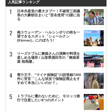
人気記事ランキング
日本共産党の最大タブー！不破哲三前議
長の大豪邸住まいと”芸名使用”の謎に迫
る
南スウェーデン・ヘルシンボリの街を一
望できるスポット「シェールナン
(Kärnan)」にのぼろう!
リーズナブルに舞娘さんの演舞や料理を
楽しめる場所 / 山形県酒田市の「舞娘茶
屋 相馬樓」
青汁王子、“マイナ保険証”の誤登録7300
件に苦言「こんな状況で保険証廃止をす
すめて本当にいいのか？」
トラブルに遭わないために、モロッコ旅
行で注意したい8つのポイント