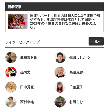
新着記事
国連リポート：世界の飢餓人口は3年連続で減
少するも、地域間格差は依然として深刻〜
2026年の「世界の食料安全保障と栄養の現
状」
一覧へ
ライターピックアップ
麻布市兵衛
生田よしかつ
孫向文
高須克弥
田中秀臣
千葉麗子
西村幸祐
村田らむ