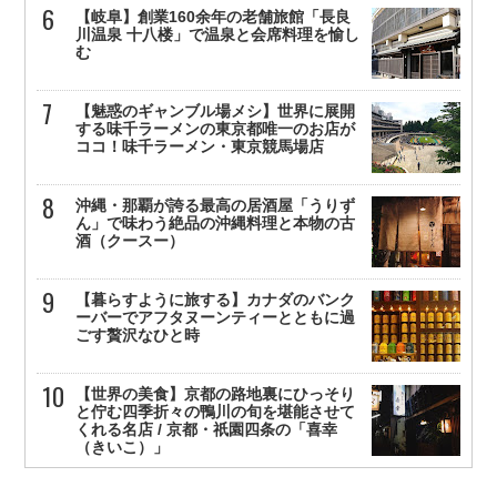
【岐阜】創業160余年の老舗旅館「長良
川温泉 十八楼」で温泉と会席料理を愉し
む
【魅惑のギャンブル場メシ】世界に展開
する味千ラーメンの東京都唯一のお店が
ココ！味千ラーメン・東京競馬場店
沖縄・那覇が誇る最高の居酒屋「うりず
ん」で味わう絶品の沖縄料理と本物の古
酒（クースー）
【暮らすように旅する】カナダのバンク
ーバーでアフタヌーンティーとともに過
ごす贅沢なひと時
【世界の美食】京都の路地裏にひっそり
と佇む四季折々の鴨川の旬を堪能させて
くれる名店 / 京都・祇園四条の「喜幸
（きいこ）」