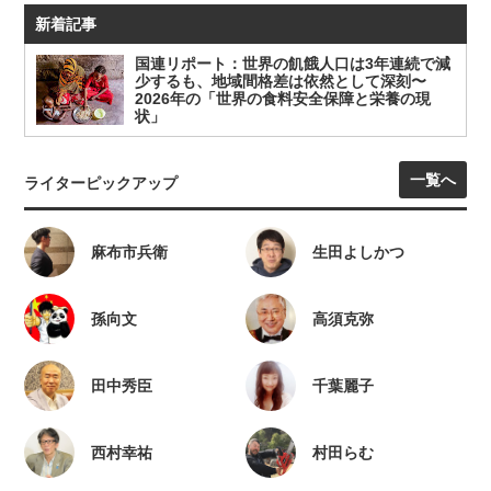
新着記事
国連リポート：世界の飢餓人口は3年連続で減
少するも、地域間格差は依然として深刻〜
2026年の「世界の食料安全保障と栄養の現
状」
一覧へ
ライターピックアップ
麻布市兵衛
生田よしかつ
孫向文
高須克弥
田中秀臣
千葉麗子
西村幸祐
村田らむ