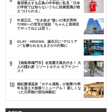
着用禁止する広島の中学校に私見「日本
の学校では知らないうちに奴隷意識が植
えつけられる」
中居正広、“引き抜き”疑いの滝沢秀明
TOBEへの苦言が波紋「ちゃんと面倒見
てやってねとは思う」
GLAY・HISASHI、誕生日に“デロリア
ン”を贈られるもまさかの行動に
【徳島県鳴門市】全室露天風呂付き！ 大
人の隠れ家 リゾートホテル モアナコー
スト
南紀勝浦温泉「ホテル浦島」が創業70周
年を迎え大規模リニューアル！ 新しくな
った日昇館の宿泊体験記