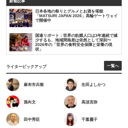
新着記事
日本各地の祭りとグルメとお酒を堪能
「MATSURI JAPAN 2026」高輪ゲートウェイ
で開催中
国連リポート：世界の飢餓人口は3年連続で減
少するも、地域間格差は依然として深刻〜
2026年の「世界の食料安全保障と栄養の現
状」
一覧へ
ライターピックアップ
麻布市兵衛
生田よしかつ
孫向文
高須克弥
田中秀臣
千葉麗子