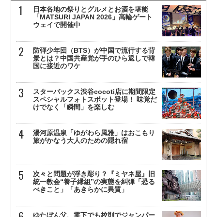
日本各地の祭りとグルメとお酒を堪能
「MATSURI JAPAN 2026」高輪ゲート
ウェイで開催中
防弾少年団（BTS）が中国で流行する背
景とは？中国共産党が手のひら返しで韓
国に接近のワケ
スターバックス渋谷cocoti店に期間限定
スペシャルフォトスポット登場！ 味覚だ
けでなく「瞬間」を楽しむ
湯河原温泉「ゆがわら風雅」はおこもり
旅がかなう大人のための隠れ宿
次々と問題が浮き彫り？『ミヤネ屋』旧
統一教会“養子縁組”の実態を糾弾「恐る
べきこと」「あきらかに異質」
ゆたぼん父、零下でも校則でジャンパー