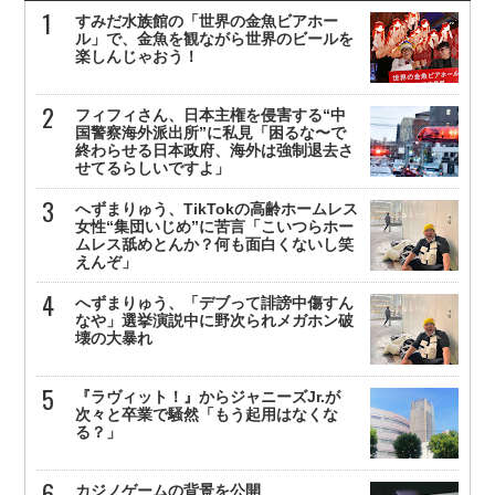
すみだ水族館の「世界の金魚ビアホー
ル」で、金魚を観ながら世界のビールを
楽しんじゃおう！
フィフィさん、日本主権を侵害する“中
国警察海外派出所”に私見「困るな〜で
終わらせる日本政府、海外は強制退去さ
せてるらしいですよ」
へずまりゅう、TikTokの高齢ホームレス
女性“集団いじめ”に苦言「こいつらホー
ムレス舐めとんか？何も面白くないし笑
えんぞ」
へずまりゅう、「デブって誹謗中傷すん
なや」選挙演説中に野次られメガホン破
壊の大暴れ
『ラヴィット！』からジャニーズJr.が
次々と卒業で騒然「もう起用はなくな
る？」
カジノゲームの背景を公開