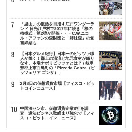
「里山」の復活を目指す江戸ワンダーラ
ンド 日光江戸村で2017年に続き「桜の
植樹式」第2弾が開催・・・C.W.ニコ
ル・アファンの森財団と「姉妹森」の覚
書締結も
【日本グルメ紀行】日本一のピッツァ職
人が焼く！郡上の清流と地元食材が織り
なす、本場ナポリピッツァとは？ / 岐阜
県郡上市白鳥町の「Pizzeria Gonza（ピ
ッツェリア ゴンザ）」
2月8日の仮想通貨市場【フィスコ・ビッ
トコインニュース】
中国深セン市、仮想通貨企業8社を調
査 違法ビジネス取締まり強化で【フィ
スコ・ビットコインニュース】