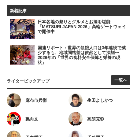
新着記事
日本各地の祭りとグルメとお酒を堪能
「MATSURI JAPAN 2026」高輪ゲートウェイ
で開催中
国連リポート：世界の飢餓人口は3年連続で減
少するも、地域間格差は依然として深刻〜
2026年の「世界の食料安全保障と栄養の現
状」
一覧へ
ライターピックアップ
麻布市兵衛
生田よしかつ
孫向文
高須克弥