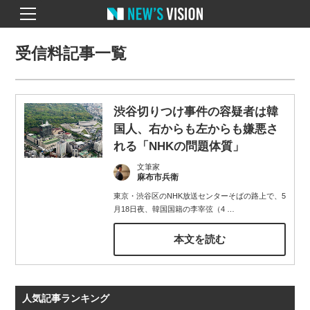
受信料記事一覧
渋谷切りつけ事件の容疑者は韓
国人、右からも左からも嫌悪さ
れる「NHKの問題体質」
文筆家
麻布市兵衛
東京・渋谷区のNHK放送センターそばの路上で、5
月18日夜、韓国国籍の李宰弦（4
…
本文を読む
人気記事ランキング