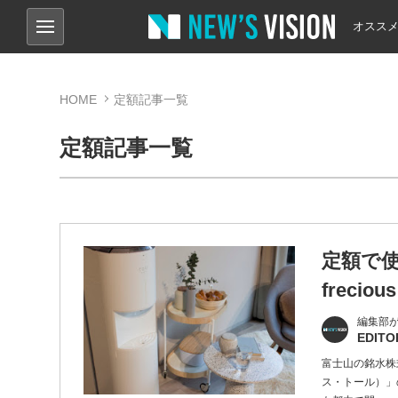
オスス
HOME
定額記事一覧
定額記事一覧
定額で使
freci
編集部
EDITO
富士山の銘水株式
ス・トール）」の申