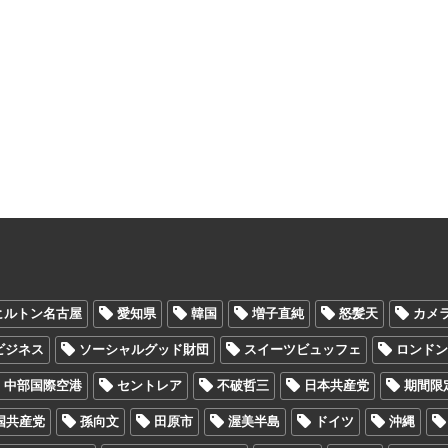
ヒルトン名古屋
愛知県
韓国
増子直純
怒髪天
カメ
Oビジネス
ソーシャルグッド財団
スイーツビュッフェ
ロンド
中部国際空港
セントレア
不破哲三
日本共産党
期間限
国共産党
孫向文
田原市
渥美半島
ドイツ
沖縄