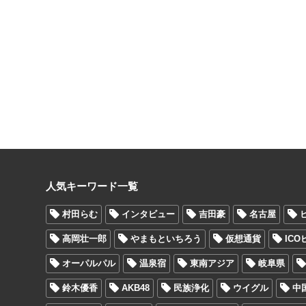
人気キーワード一覧
村田らむ
インタビュー
吉田豪
名古屋
高岡壮一郎
やまもといちろう
仮想通貨
IC
オーパルパル
温泉宿
東南アジア
岐阜県
鈴木優香
AKB48
民族浄化
ウイグル
中