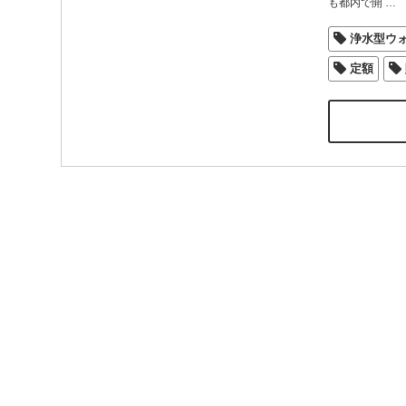
も都内で開
…
浄水型ウ
定額