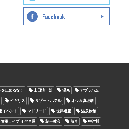
Facebook
ラを止めるな！
上田慎一郎
温泉
アブラハム
ン
イギリス
リゾートホテル
オウム真理教
定イベント
マドリード
世界遺産
温泉旅館
情報ライブ ミヤネ屋
統一教会
岐阜
中津川