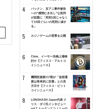
パックン、京アニ事件被告
への“感情むき出し”な批判
が話題に「死刑1回じゃなく
て10回ぐらいの死刑に値す
る」
カジノゲームの背景を公開
Cboe、イーサー先物上場検
討か【フィスコ・アルトコ
インニュース】
機関投資家の7割が「仮想通
貨は将来的に定着」との見
方示す【フィスコ・ビット
コインニュース】
LONGHASH Japan代表 ク
リス・ダイ氏インタビュー
vol.7 トークンエコノミーの