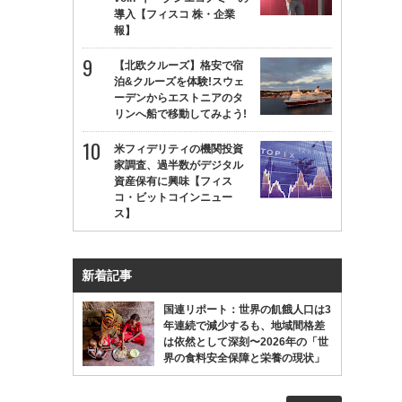
導入【フィスコ 株・企業
報】
【北欧クルーズ】格安で宿
泊&クルーズを体験!スウェ
ーデンからエストニアのタ
リンへ船で移動してみよう!
米フィデリティの機関投資
家調査、過半数がデジタル
資産保有に興味【フィス
コ・ビットコインニュー
ス】
新着記事
国連リポート：世界の飢餓人口は3
年連続で減少するも、地域間格差
は依然として深刻〜2026年の「世
界の食料安全保障と栄養の現状」