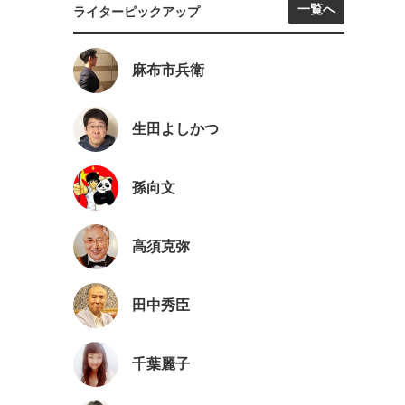
一覧へ
ライターピックアップ
麻布市兵衛
生田よしかつ
孫向文
高須克弥
田中秀臣
千葉麗子