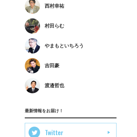
西村幸祐
村田らむ
やまもといちろう
吉田豪
渡邉哲也
最新情報をお届け！
Twitter