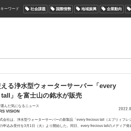
メキーワード
社会課題
国際情勢
地域振興
企業動向
える浄水型ウォーターサーバー「every
ous tall」を富士山の銘水が販売
が選んだ気になるニュース
2022.0
RS VISION
会社は、浄水型ウォーターサーバーの新製品「every frecious tall（エブリィフレ
込み受付を3月1日（火）より開始した。同日、every frecious tallのメディア発