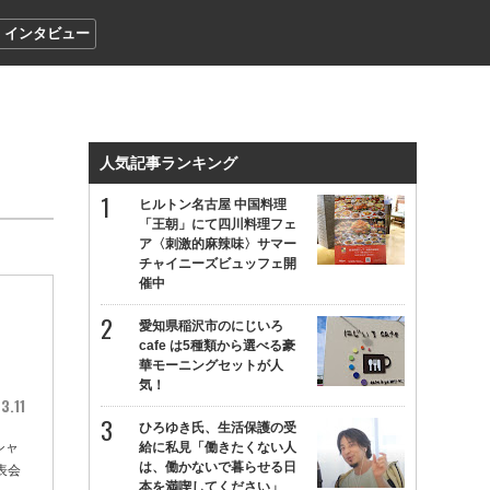
インタビュー
人気記事ランキング
ヒルトン名古屋 中国料理
「王朝」にて四川料理フェ
ア〈刺激的麻辣味〉サマー
チャイニーズビュッフェ開
催中
愛知県稲沢市のにじいろ
cafe は5種類から選べる豪
華モーニングセットが人
気！
3.11
ひろゆき氏、生活保護の受
シャ
給に私見「働きたくない人
は、働かないで暮らせる日
表会
本を満喫してください」