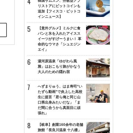
韓国サムスン、分散型アプ
リストアにビットコインも
追加【フィスコ・ビットコ
インニュース】
【意外グルメ】ミルクに食
パンと氷を入れたアイスス
イーツがすげーうまい！ 革
命的なウマさ「シュエジン
エイ」
湯河原温泉「ゆがわら風
雅」はおこもり旅がかなう
大人のための隠れ宿
へずまりゅう、はま寿司“い
たずら動画”で炎上した高校
生に提言「君ら俺と同じ山
口県出身みたいだな」「ま
だ間に合うから真面目に頑
張れ」
【岐阜】創業160余年の老舗
旅館「長良川温泉 十八楼」