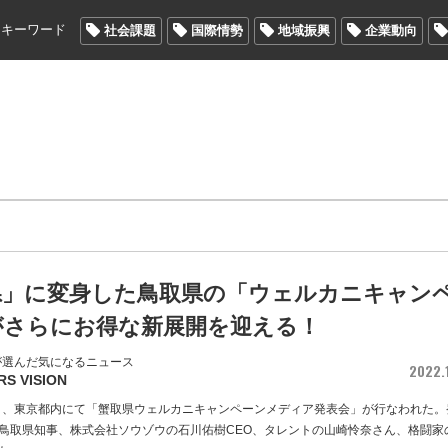
メキーワード
社会課題
国際情勢
地域振興
企業動向
県」に変身した鳥取県の「ウェルカニキャン
がさらにお得な新展開を迎える！
が選んだ気になるニュース
2022.1
RS VISION
月）、東京都内にて「蟹取県ウェルカニキャンペーンメディア発表会」が行なわれた。
鳥取県知事、株式会社ソウゾウの石川佑樹CEО、タレントの山崎怜奈さん、格闘家