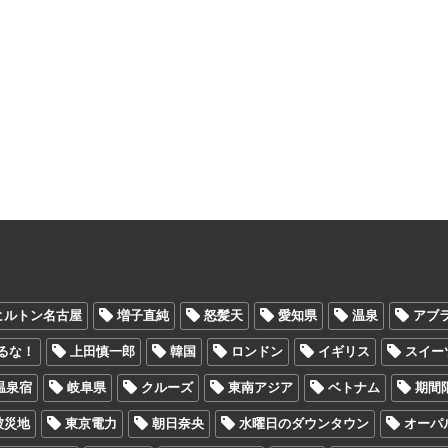
ヒルトン名古屋
増子直純
怒髪天
愛知県
温泉
アブ
るな！
上田慎一郎
韓国
ロンドン
イギリス
スイー
温泉宿
岐阜県
クルーズ
東南アジア
ベトナム
期間
被災地
東京電力
朝日奈央
水曜日のダウンタウン
オーパ