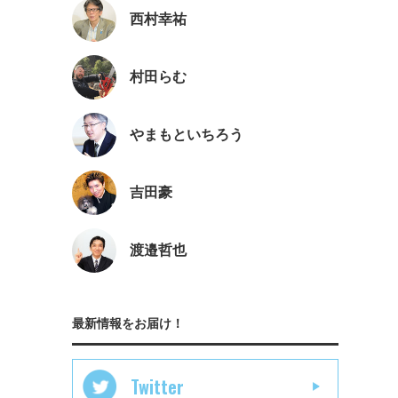
西村幸祐
村田らむ
やまもといちろう
吉田豪
渡邉哲也
最新情報をお届け！
Twitter