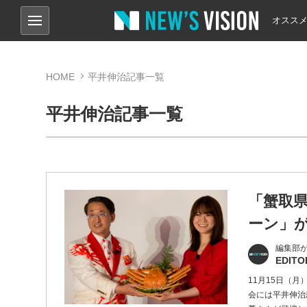
オスス
HOME
平井伸治記事一覧
平井伸治記事一覧
「蟹取
ーン」
編集部
EDITO
11月15日（
会には平井伸治