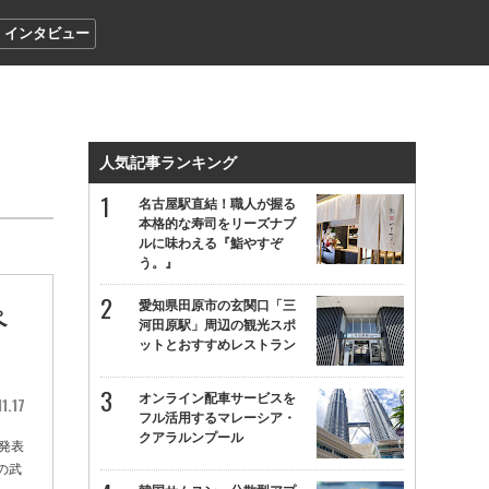
インタビュー
人気記事ランキング
名古屋駅直結！職人が握る
本格的な寿司をリーズナブ
ルに味わえる『鮨やすぞ
う。』
愛知県田原市の玄関口「三
ペ
河田原駅」周辺の観光スポ
ットとおすすめレストラン
オンライン配車サービスを
1.17
フル活用するマレーシア・
クアラルンプール
発表
の武