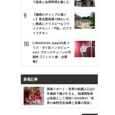
で温泉と会席料理を愉しむ
【魅惑のギャンブル場メ
シ】東京競馬場で味わいた
い最高にクリスピーなフラ
イドチキン / 「戸松」のフラ
イドチキン
LONGHASH Japan代表 ク
リス・ダイ氏インタビュー
vol.1 ブロックチェーンの可
能性【フィスコ 株・企業
報】
新着記事
国連リポート：世界の飢餓人口は3
年連続で減少するも、地域間格差
は依然として深刻〜2026年の「世
界の食料安全保障と栄養の現状」