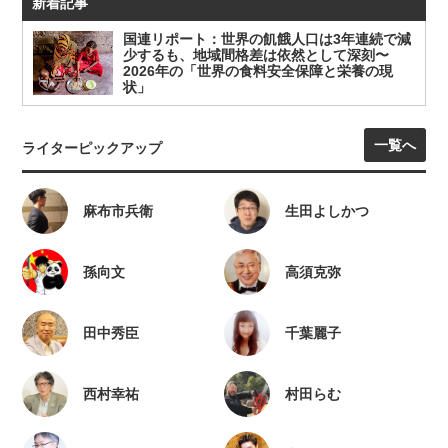
新着記事
国連リポート：世界の飢餓人口は3年連続で減
少するも、地域間格差は依然として深刻〜
2026年の「世界の食料安全保障と栄養の現
状」
一覧へ
ライターピックアップ
麻布市兵衛
生田よしかつ
孫向文
高須克弥
田中秀臣
千葉麗子
西村幸祐
村田らむ