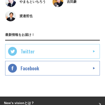
やまもといちろう
吉田豪
渡邉哲也
最新情報をお届け！
Twitter
Facebook
Newʼs visionとは？