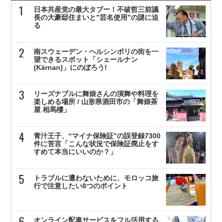
日本共産党の最大タブー！不破哲三前議
長の大豪邸住まいと”芸名使用”の謎に迫
る
南スウェーデン・ヘルシンボリの街を一
望できるスポット「シェールナン
(Kärnan)」にのぼろう!
リーズナブルに舞娘さんの演舞や料理を
楽しめる場所 / 山形県酒田市の「舞娘茶
屋 相馬樓」
青汁王子、“マイナ保険証”の誤登録7300
件に苦言「こんな状況で保険証廃止をす
すめて本当にいいのか？」
トラブルに遭わないために、モロッコ旅
行で注意したい8つのポイント
オンライン配車サービスをフル活用する