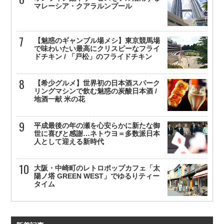
マレーシア・クアラルンプール
【魅惑のギャンブル場メシ】東京競馬場
で味わいたい最高にクリスピーなフライ
ドチキン / 「戸松」のフライドチキン
【希少グルメ】世界初の日本酒スパーク
リングマシンで飲む魅惑の炭酸日本酒 /
地酒一献 米の花
平成最後の年の瀬を心安らかに新たな御
世に喜びと感謝…ネトウヨ＝多数派日本
人として迎える新時代
大阪・中崎町のレトロポップカフェ「太
陽ノ塔 GREEN WEST」でゆるりティー
タイム