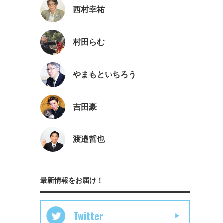
西村幸祐
村田らむ
やまもといちろう
吉田豪
渡邉哲也
最新情報をお届け！
Twitter