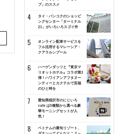
プ」のススメ
タイ・バンコクのショッピ
ングセンター「ターミナル
21」がいろいろスゴイ件
オンライン配車サービスを
フル活用するマレーシア・
クアラルンプール
ハーゲンダッツと『東京マ
リオットホテル』コラボ第3
弾！ハワイアンアフタヌー
ンティーとカクテルで至福
のひと時を
愛知県稲沢市のにじいろ
cafe は5種類から選べる豪
華モーニングセットが人
気！
ベトナムの最旬リゾート、
ダナンってどんなとこ？～