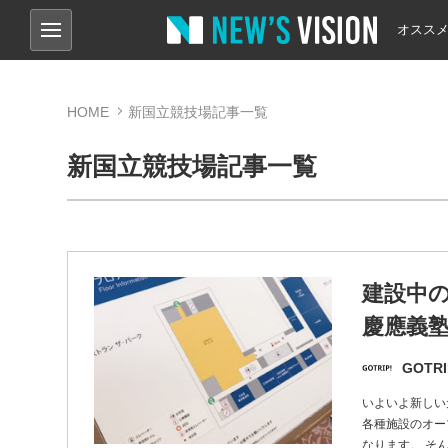
オスス
HOME
新国立競技場記事一覧
新国立競技場記事一覧
建設中の
慶應義
GOTRI
いよいよ新しい
各種施設のオー
なります。 そ