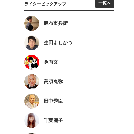
一覧へ
ライターピックアップ
麻布市兵衛
生田よしかつ
孫向文
高須克弥
田中秀臣
千葉麗子