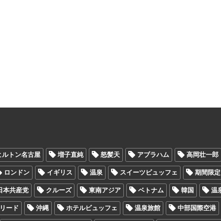
ヒルトン名古屋
増子直純
怒髪天
アブラハム
高岡壮一郎
ロンドン
イギリス
温泉
スイーツビュッフェ
期間限定
日本共産党
クルーズ
東南アジア
ベトナム
韓国
温
リード
沖縄
ホテルビュッフェ
温泉旅館
中部国際空港