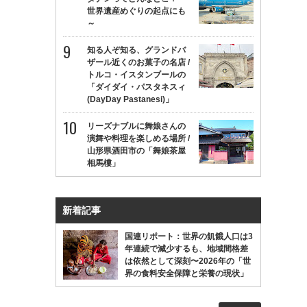
世界遺産めぐりの起点にも
～
知る人ぞ知る、グランドバ
ザール近くのお菓子の名店 /
トルコ・イスタンブールの
「ダイダイ・パスタネスィ
(DayDay Pastanesi)」
リーズナブルに舞娘さんの
演舞や料理を楽しめる場所 /
山形県酒田市の「舞娘茶屋
相馬樓」
新着記事
国連リポート：世界の飢餓人口は3
年連続で減少するも、地域間格差
は依然として深刻〜2026年の「世
界の食料安全保障と栄養の現状」