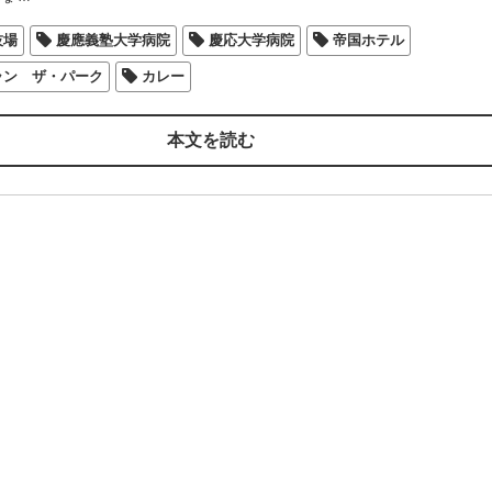
技場
慶應義塾大学病院
慶応大学病院
帝国ホテル
ラン ザ・パーク
カレー
本文を読む