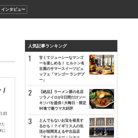
インタビュー
人気記事ランキング
甘くてジューシーなマンゴ
ーを楽しめる！ ヒルトン名
古屋のサマースイーツビュ
ッフェ「マンゴー ランデブ
ー」
/
【絶品】ラーメン屋の名店
ソラノイロが2日間だけソー
」
キソバを提供 / 大晦日・限定
90食で激ウマ大好評
1.01
とんでもないお宝を発見す
けた
るかも！？イギリス人の生
事に
活が垣間見える中古品店
「チャリティー・ショッ