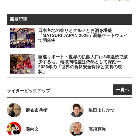
新着記事
日本各地の祭りとグルメとお酒を堪能
「MATSURI JAPAN 2026」高輪ゲートウェイ
で開催中
国連リポート：世界の飢餓人口は3年連続で減
少するも、地域間格差は依然として深刻〜
2026年の「世界の食料安全保障と栄養の現
状」
一覧へ
ライターピックアップ
麻布市兵衛
生田よしかつ
孫向文
高須克弥