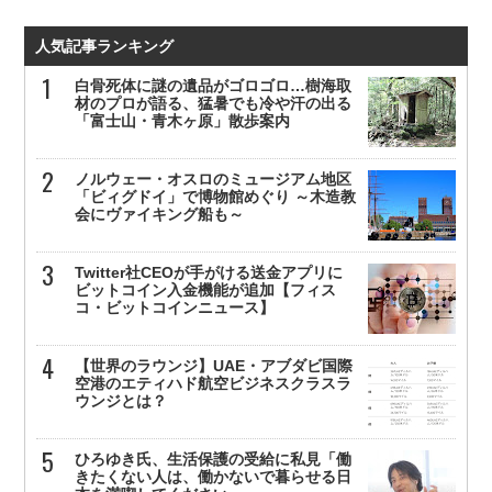
人気記事ランキング
白骨死体に謎の遺品がゴロゴロ…樹海取
材のプロが語る、猛暑でも冷や汗の出る
「富士山・青木ヶ原」散歩案内
ノルウェー・オスロのミュージアム地区
「ビィグドイ」で博物館めぐり ～木造教
会にヴァイキング船も～
Twitter社CEOが手がける送金アプリに
ビットコイン入金機能が追加【フィス
コ・ビットコインニュース】
【世界のラウンジ】UAE・アブダビ国際
空港のエティハド航空ビジネスクラスラ
ウンジとは？
ひろゆき氏、生活保護の受給に私見「働
きたくない人は、働かないで暮らせる日