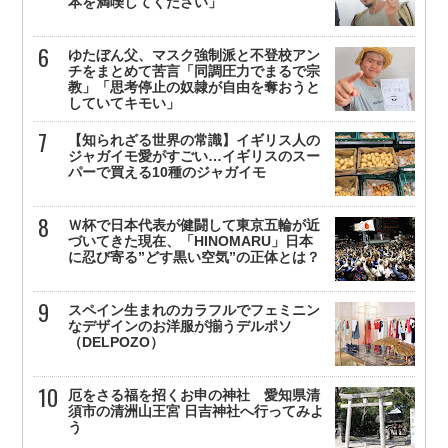
本を満喫してください」
ゆたぼん父、マスク強制派と不登校アン
チをまとめて苦言「同調圧力でまるで宗
教」「思考停止の奴隷が自由を奪おうと
していてキモい」
【知られざる世界の常識】イギリス人の
ジャガイモ愛がすごい…イギリスのスー
パーで買える10種のジャガイモ
Ｗ杯で日本代表が健闘して東京五輪が近
づいてきた現在、「HINOMARU」日本
に忍び寄る”どす黒い空気”の正体とは？
スペイン生まれのカラフルでフェミニン
なデザインのお洋服が揃うデルポソ
（DELPOZO）
厄をさる福を招くお申の神社 愛知県清
須市の清洲山王宮 日吉神社へ行ってみよ
う