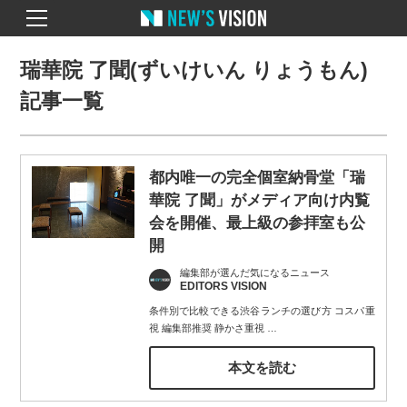
瑞華院 了聞(ずいけいん りょうもん)
記事一覧
都内唯一の完全個室納骨堂「瑞
華院 了聞」がメディア向け内覧
会を開催、最上級の参拝室も公
開
編集部が選んだ気になるニュース
EDITORS VISION
条件別で比較できる渋谷ランチの選び方 コスパ重
視 編集部推奨 静かさ重視
…
本文を読む