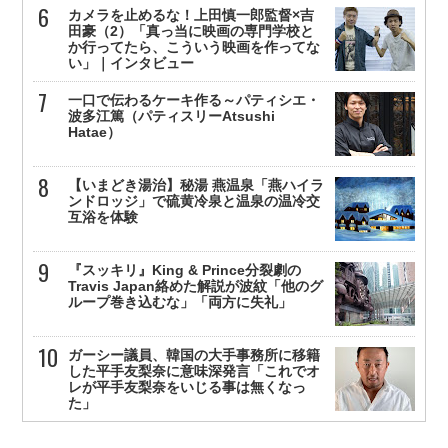
カメラを止めるな！上田慎一郎監督×吉
田豪（2）「真っ当に映画の専門学校と
か行ってたら、こういう映画を作ってな
い」｜インタビュー
一口で伝わるケーキ作る～パティシエ・
波多江篤（パティスリーAtsushi
Hatae）
【いまどき湯治】秘湯 燕温泉「燕ハイラ
ンドロッジ」で硫黄冷泉と温泉の温冷交
互浴を体験
『スッキリ』King & Prince分裂劇の
Travis Japan絡めた解説が波紋「他のグ
ループ巻き込むな」「両方に失礼」
ガーシー議員、韓国の大手事務所に移籍
した平手友梨奈に意味深発言「これでオ
レが平手友梨奈をいじる事は無くなっ
た」