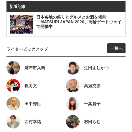
新着記事
日本各地の祭りとグルメとお酒を堪能
「MATSURI JAPAN 2026」高輪ゲートウェイ
で開催中
一覧へ
ライターピックアップ
麻布市兵衛
生田よしかつ
孫向文
高須克弥
田中秀臣
千葉麗子
西村幸祐
村田らむ