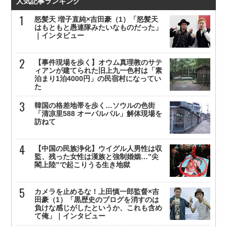
人気記事ランキング
怒髪天 増子直純×吉田豪（1）「怒髪天
はもともと愚連隊みたいなものだった」
｜インタビュー
【事件現場を歩く】オウム真理教のサテ
ィアンが建てられた旧上九一色村は「素
泊まり1泊4000円」の民宿村になってい
た
韓国の格差地帯を歩く…ソウルの色街
「清凉里588 オーパルパル」解体現場を
訪ねて
【中国の民族浄化】ウイグル人男性は収
監、残った女性は漢族と強制婚姻…”尖
閣上陸”で起こりうる生き地獄
カメラを止めるな！上田慎一郎監督×吉
田豪（1）「黒歴史のブログを消すのは
負けな感じがしたというか、これも含め
て俺」｜インタビュー