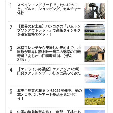
スペイン・マドリードでしたい10のこ
と。グルメ、ショッピング、カルチャー
体験
【世界のお土産】バンコクの「ジムトン
プソンアウトレット」で高級タイシルク
を激安価格でゲット！
本格フレンチから美味しい寿司まで、小
田原が世界に誇る唯一無二の魅惑の回転
寿司「あじわい回転寿司 禅 （ぜん
ZEN）」
【エアライン搭乗記】エアアジアXの羽
田発クアラルンプール行きに乗ってみた
渥美半島菜の花まつり2025開催中。菜の
花とコラボしたアート作品を見に行こ
う！
中国の格差地帯を歩く…南部・王林にあ