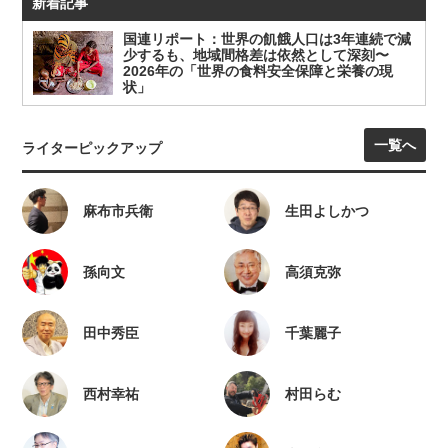
新着記事
国連リポート：世界の飢餓人口は3年連続で減
少するも、地域間格差は依然として深刻〜
2026年の「世界の食料安全保障と栄養の現
状」
一覧へ
ライターピックアップ
麻布市兵衛
生田よしかつ
孫向文
高須克弥
田中秀臣
千葉麗子
西村幸祐
村田らむ