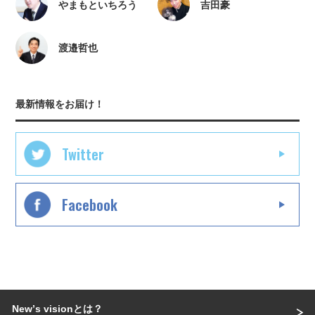
やまもといちろう
吉田豪
渡邉哲也
最新情報をお届け！
Twitter
Facebook
Newʼs visionとは？