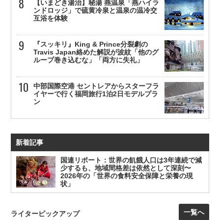
【いまどき湯治】秘湯 燕温泉「燕ハイラ
ンドロッジ」で硫黄冷泉と温泉の温冷交
互浴を体験
『スッキリ』King & Prince分裂劇の
Travis Japan絡めた解説が波紋「他のグ
ループ巻き込むな」「両方に失礼」
中部国際空港 セントレアからスターフラ
イヤーで行く福岡旅行1泊2日モデルプラ
ン
新着記事
国連リポート：世界の飢餓人口は3年連続で減
少するも、地域間格差は依然として深刻〜
2026年の「世界の食料安全保障と栄養の現
状」
一覧へ
ライターピックアップ