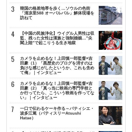
韓国の格差地帯を歩く…ソウルの色街
「清凉里588 オーパルパル」解体現場を
訪ねて
【中国の民族浄化】ウイグル人男性は収
監、残った女性は漢族と強制婚姻…”尖
閣上陸”で起こりうる生き地獄
カメラを止めるな！上田慎一郎監督×吉
田豪（1）「黒歴史のブログを消すのは
負けな感じがしたというか、これも含め
て俺」｜インタビュー
カメラを止めるな！上田慎一郎監督×吉
田豪（2）「真っ当に映画の専門学校と
か行ってたら、こういう映画を作ってな
い」｜インタビュー
一口で伝わるケーキ作る～パティシエ・
波多江篤（パティスリーAtsushi
Hatae）