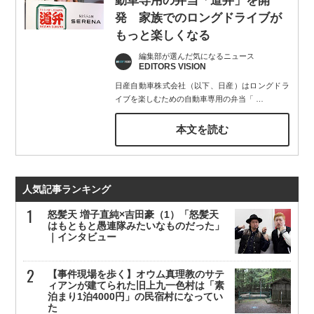
動車専用の弁当「道弁」を開
発 家族でのロングドライブが
もっと楽しくなる
編集部が選んだ気になるニュース
EDITORS VISION
日産自動車株式会社（以下、日産）はロングドラ
イブを楽しむための自動車専用の弁当「
…
本文を読む
人気記事ランキング
怒髪天 増子直純×吉田豪（1）「怒髪天
はもともと愚連隊みたいなものだった」
｜インタビュー
【事件現場を歩く】オウム真理教のサテ
ィアンが建てられた旧上九一色村は「素
泊まり1泊4000円」の民宿村になってい
た