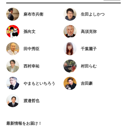
麻布市兵衛
生田よしかつ
孫向文
高須克弥
田中秀臣
千葉麗子
西村幸祐
村田らむ
やまもといちろう
吉田豪
渡邉哲也
最新情報をお届け！