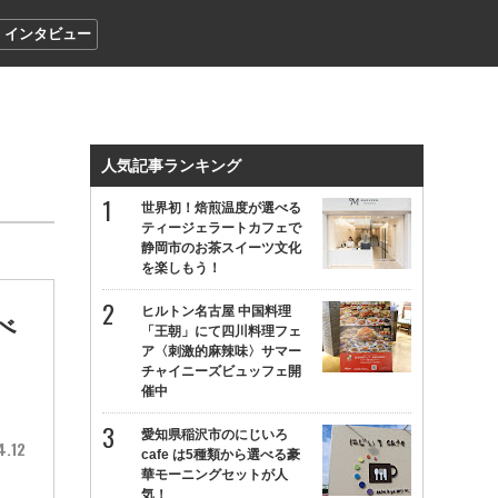
インタビュー
人気記事ランキング
世界初！焙煎温度が選べる
ティージェラートカフェで
静岡市のお茶スイーツ文化
を楽しもう！
ヒルトン名古屋 中国料理
べ
「王朝」にて四川料理フェ
ア〈刺激的麻辣味〉サマー
チャイニーズビュッフェ開
催中
愛知県稲沢市のにじいろ
4.12
cafe は5種類から選べる豪
華モーニングセットが人
気！