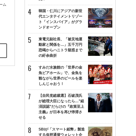
ォーム
韓国・仁川にアジアの新世
代エンタテイメントリゾー
ト「インスパイア」がグラ
ンドオープン
東電元副社長、「被災地運
動家と関係を…」五千万円
恐喝からハニトラ疑惑まで
の紆余曲折
すみだ水族館の「世界の金
魚ビアホール」で、金魚を
観ながら世界のビールを楽
しんじゃおう！
【自民党総裁選】石破茂氏
が総理大臣になったら…”経
済誤認”だらけの『政策至上
主義』が日本を再び停滞さ
せる
SBIが「スマート紙幣」製造
する仮想通貨ウォレット企