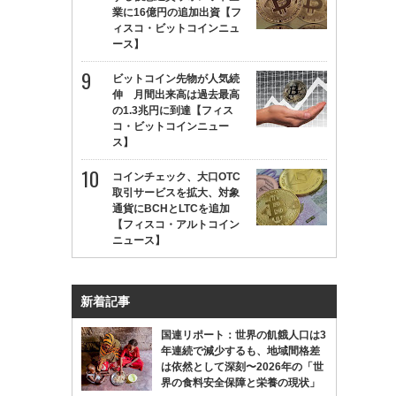
業に16億円の追加出資【フ
ィスコ・ビットコインニュ
ース】
ビットコイン先物が人気続
伸 月間出来高は過去最高
の1.3兆円に到達【フィス
コ・ビットコインニュー
ス】
コインチェック、大口OTC
取引サービスを拡大、対象
通貨にBCHとLTCを追加
【フィスコ・アルトコイン
ニュース】
新着記事
国連リポート：世界の飢餓人口は3
年連続で減少するも、地域間格差
は依然として深刻〜2026年の「世
界の食料安全保障と栄養の現状」