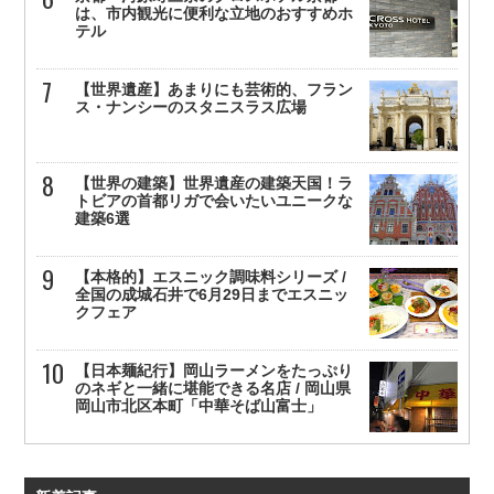
は、市内観光に便利な立地のおすすめホ
テル
【世界遺産】あまりにも芸術的、フラン
ス・ナンシーのスタニスラス広場
【世界の建築】世界遺産の建築天国！ラ
トビアの首都リガで会いたいユニークな
建築6選
【本格的】エスニック調味料シリーズ /
全国の成城石井で6月29日までエスニッ
クフェア
【日本麺紀行】岡山ラーメンをたっぷり
のネギと一緒に堪能できる名店 / 岡山県
岡山市北区本町「中華そば山富士」