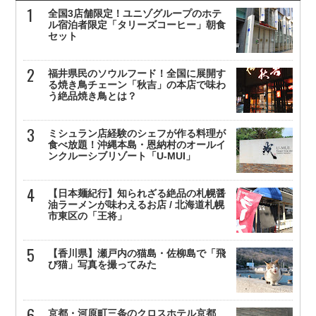
全国3店舗限定！ユニゾグループのホテ
ル宿泊者限定「タリーズコーヒー」朝食
セット
福井県民のソウルフード！全国に展開す
る焼き鳥チェーン「秋吉」の本店で味わ
う絶品焼き鳥とは？
ミシュラン店経験のシェフが作る料理が
食べ放題！沖縄本島・恩納村のオールイ
ンクルーシブリゾート「U-MUI」
【日本麺紀行】知られざる絶品の札幌醤
油ラーメンが味わえるお店 / 北海道札幌
市東区の「王将」
【香川県】瀬戸内の猫島・佐柳島で「飛
び猫」写真を撮ってみた
京都・河原町三条のクロスホテル京都