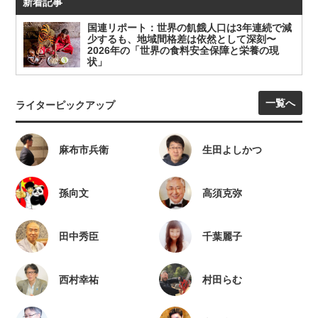
新着記事
国連リポート：世界の飢餓人口は3年連続で減
少するも、地域間格差は依然として深刻〜
2026年の「世界の食料安全保障と栄養の現
状」
一覧へ
ライターピックアップ
麻布市兵衛
生田よしかつ
孫向文
高須克弥
田中秀臣
千葉麗子
西村幸祐
村田らむ