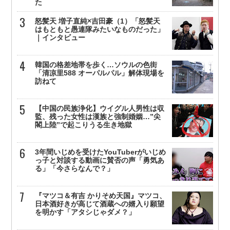
た
怒髪天 増子直純×吉田豪（1）「怒髪天
はもともと愚連隊みたいなものだった」
｜インタビュー
韓国の格差地帯を歩く…ソウルの色街
「清凉里588 オーパルパル」解体現場を
訪ねて
【中国の民族浄化】ウイグル人男性は収
監、残った女性は漢族と強制婚姻…”尖
閣上陸”で起こりうる生き地獄
3年間いじめを受けたYouTuberがいじめ
っ子と対談する動画に賛否の声「勇気あ
る」「今さらなんで？」
『マツコ＆有吉 かりそめ天国』マツコ、
日本酒好きが高じて酒蔵への婿入り願望
を明かす「アタシじゃダメ？」