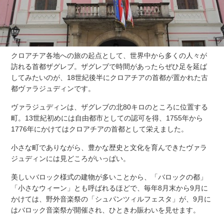
クロアチア各地への旅の起点として、世界中から多くの人々が
訪れる首都ザグレブ。ザグレブで時間があったらぜひ足を延ば
してみたいのが、18世紀後半にクロアチアの首都が置かれた古
都ヴァラジュディンです。
ヴァラジュディンは、ザグレブの北80キロのところに位置する
町。13世紀初めには自由都市としての認可を得、1755年から
1776年にかけてはクロアチアの首都として栄えました。
小さな町でありながら、豊かな歴史と文化を育んできたヴァラ
ジュディンには見どころがいっぱい。
美しいバロック様式の建物が多いことから、「バロックの都」
「小さなウィーン」とも呼ばれるほどで、毎年8月末から9月に
かけては、野外音楽祭の「シュパンツィルフェスタ」が、9月に
はバロック音楽祭が開催され、ひときわ賑わいを見せます。