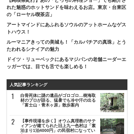
【純喫茶紀行】あの「どっちの料理ショー」でも紹介さ
れた魅惑のホットサンドを味わえるお店。東京・台東区
の「ローヤル喫茶店」
アートマインドにあふれるソウルのアットホームなゲス
トハウス！
ルーマニアきっての美城も！「カルパチアの真珠」とう
たわれるシナイアの魅力
ドイツ・リューベックにあるマジパンの老舗ニーダーエ
ッガーでは、目でも舌でも楽しめる！
人気記事ランキング
白骨死体に謎の遺品がゴロゴロ…樹海取
材のプロが語る、猛暑でも冷や汗の出る
「富士山・青木ヶ原」散歩案内
【事件現場を歩く】オウム真理教のサテ
ィアンが建てられた旧上九一色村は「素
泊まり1泊4000円」の民宿村になってい