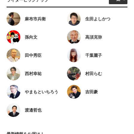
麻布市兵衛
生田よしかつ
孫向文
高須克弥
田中秀臣
千葉麗子
西村幸祐
村田らむ
やまもといちろう
吉田豪
渡邉哲也
最新情報をお届け！