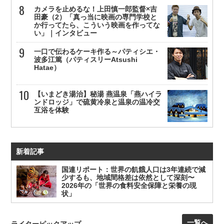
カメラを止めるな！上田慎一郎監督×吉
田豪（2）「真っ当に映画の専門学校と
か行ってたら、こういう映画を作ってな
い」｜インタビュー
一口で伝わるケーキ作る～パティシエ・
波多江篤（パティスリーAtsushi
Hatae）
【いまどき湯治】秘湯 燕温泉「燕ハイラ
ンドロッジ」で硫黄冷泉と温泉の温冷交
互浴を体験
新着記事
国連リポート：世界の飢餓人口は3年連続で減
少するも、地域間格差は依然として深刻〜
2026年の「世界の食料安全保障と栄養の現
状」
一覧へ
ライターピックアップ