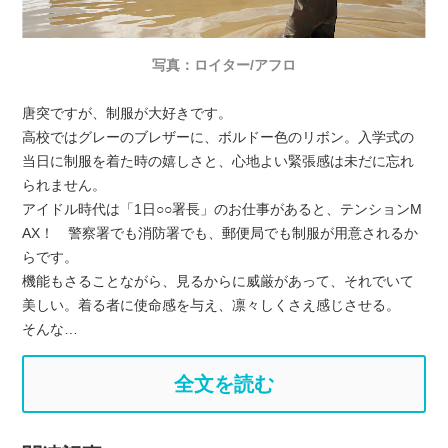
写真：ロイター/アフロ
唐突ですが、制服が大好きです。
高校ではグレーのブレザーに、ボルドー色のリボン。入学式の
当日に制服を着た時の嬉しさと、心地よい緊張感は未だに忘れ
られません。
アイドル時代は「1日○○署長」のお仕事があると、テンションM
AX！ 警察署でも消防署でも、郵便局でも制服が用意されるか
らです。
機能もさることながら、見るからに威厳があって、それでいて
美しい。着る者に使命感を与え、凛々しくさえ感じさせる。
そんな…
全文を読む