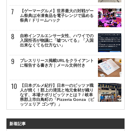
【ゲーマーグルメ】世界最大の対戦ゲー
ム祭典は冷凍食品を電子レンジで温める
祭典 / ドリームハック
自称インフルエンサー女性、ハワイでの
入国拒否が物議に「嘘ついてる」「入国
出来なくても仕方ない」
プレスリリース掲載URLをクライアント
に報告する書き方｜メール文例付き
【日本グルメ紀行】日本一のピッツァ職
人が焼く！郡上の清流と地元食材が織り
なす、本場ナポリピッツァとは？ / 岐阜
県郡上市白鳥町の「Pizzeria Gonza（ピ
ッツェリア ゴンザ）」
新着記事