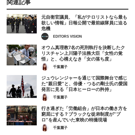
関連記事
元自衛官議員、「私がテロリストなら最も
欲しい情報」日報公開で最前線隊員に迫る
危機
EDITORS VISION
オウム真理教7名の死刑執行を決断したク
リスチャン上川陽子法務大臣「女性の覚
悟」と、心構えなき「女の落ち度」
千葉麗子
ジュウレンジャーを通じて国際舞台で感じ
た”親日愛”と、俳優・つるの剛士氏の愛国
発言に見る「日本ヒーローの矜持」
千葉麗子
行き過ぎた「労働組合」が日本の働き方を
窮屈にする？ブラックな徒弟制度が”プ
ロ”を産んでいた東映の特撮現場
千葉麗子