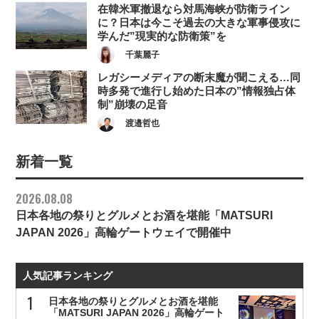
在韓米軍撤退なら対馬海峡が防衛ライン
に？日本は今こそ過去の大きな軍事侵攻に
学んだ”現実的な防衛策”を
千葉麗子
レガシーメディアの断末魔が聞こえる…同
時多発で進行し始めた日本の”情報独占体
制”崩壊の足音
渡邉哲也
新着一覧
2026.08.08
日本各地の祭りとグルメとお酒を堪能「MATSURI
JAPAN 2026」高輪ゲートウェイで開催中
人気記事ランキング
日本各地の祭りとグルメとお酒を堪能
「MATSURI JAPAN 2026」高輪ゲート