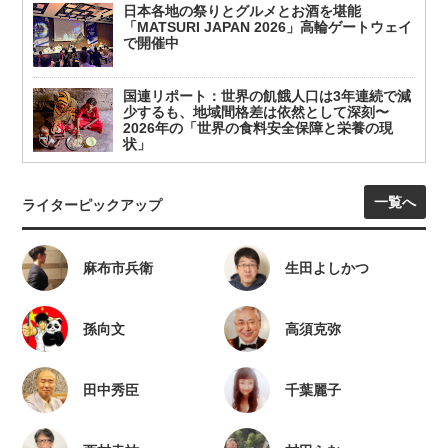
日本各地の祭りとグルメとお酒を堪能
「MATSURI JAPAN 2026」高輪ゲートウェイ
で開催中
国連リポート：世界の飢餓人口は3年連続で減
少するも、地域間格差は依然として深刻〜
2026年の「世界の食料安全保障と栄養の現
状」
一覧へ
ライターピックアップ
麻布市兵衛
生田よしかつ
孫向文
高須克弥
田中秀臣
千葉麗子