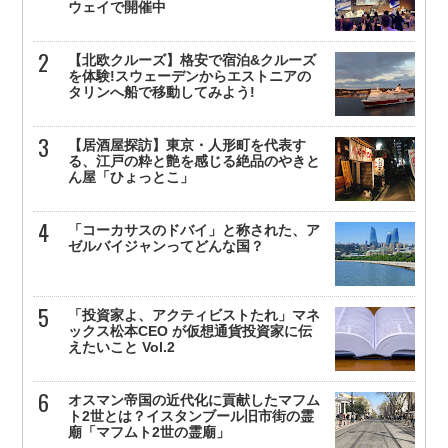
ウェイで開催中
【北欧クルーズ】格安で宿泊&クルーズ
を体験!スウェーデンからエストニアの
タリンへ船で移動してみよう!
【居酒屋探訪】東京・人形町を代表す
る、江戸の粋と艶を感じる絶品のやきと
ん屋「ひょっとこ」
「コーカサスのドバイ」と称された、ア
ゼルバイジャンってどんな国？
「投資家よ、アクティビストたれ」マネ
ックス松本CEO が仮想通貨投資家に伝
えたいこと Vol.2
オスマン帝国の近代化に貢献したマフム
ト2世とは？イスタンブール旧市街の霊
廟「マフムト2世の霊廟」