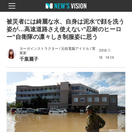
被災者には綺麗な水、自身は泥水で顔を洗う
姿が…高速道路さえ使えない”忍耐のヒーロ
ー”自衛隊の凛々しき制服姿に思う
ヨーガインストラクター / 元祖電脳アイドル / 実
2018
7
業家
18
14
14
千葉麗子