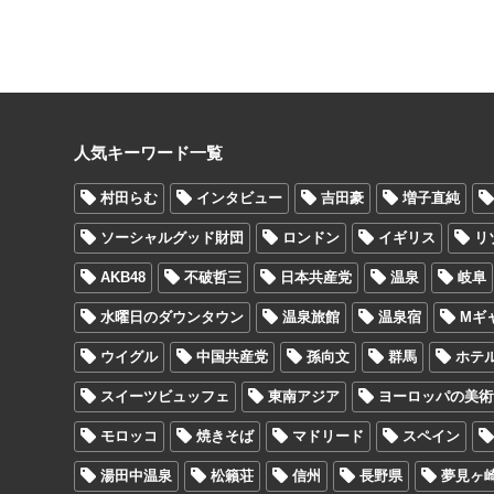
人気キーワード一覧
村田らむ
インタビュー
吉田豪
増子直純
ソーシャルグッド財団
ロンドン
イギリス
リ
AKB48
不破哲三
日本共産党
温泉
岐阜
水曜日のダウンタウン
温泉旅館
温泉宿
Mギ
ウイグル
中国共産党
孫向文
群馬
ホテ
スイーツビュッフェ
東南アジア
ヨーロッパの美術
モロッコ
焼きそば
マドリード
スペイン
湯田中温泉
松籟荘
信州
長野県
夢見ヶ