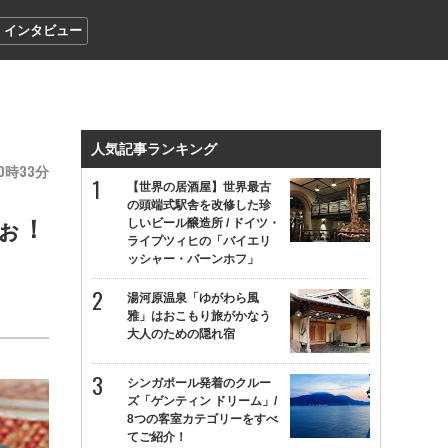
インタビュー
人気記事ランキング
0
33
【世界の居酒屋】世界最古
の頭端式駅舎を改修した珍
ぉ！
しいビール醸造所 / ドイツ・
ライプツィヒの「バイエリ
ッシャー・バーンホフ」
湯河原温泉「ゆがわら風
雅」はおこもり旅がかなう
大人のための隠れ宿
シンガポール発着のクルー
ズ「ゲンティン ドリーム」/
8つの客室カテゴリーをすべ
てご紹介！