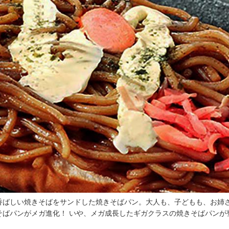
香ばしい焼きそばをサンドした焼きそばパン。大人も、子どもも、お姉
そばパンがメガ進化！ いや、メガ成長したギガクラスの焼きそばパンが