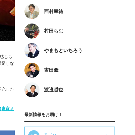
西村幸祐
村田らむ
やまもといちろう
が感じら
満足しな
吉田豪
補充した
渡邉哲也
(東京メ
最新情報をお届け！