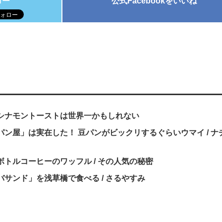
ロー
公式Facebookをいいね
シナモントーストは世界一かもしれない
ン屋」は実在した！ 豆パンがビックリするぐらいウマイ / ナ
トルコーヒーのワッフル / その人気の秘密
サンド」を浅草橋で食べる / さるやすみ