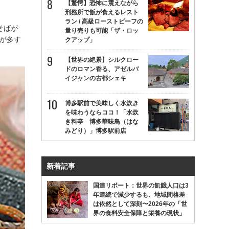
【驚愕】恐怖に震えながら
刑務所で飯が食えるレスト
ラン / 高級ローストビーフの
そばが
量り売りも可能「ザ・ロッ
ばが多す
クアップ」
【世界の絶景】シルクロー
ドのロマン香る、アゼルバ
イジャンの古都シェキ
博多駅前で美味しく水炊き
を味わうならココ！「水炊
き料亭 博多華味鳥（はな
みどり）」博多駅前店
新着記事
国連リポート：世界の飢餓人口は3
年連続で減少するも、地域間格差
は依然として深刻〜2026年の「世
界の食料安全保障と栄養の現状」