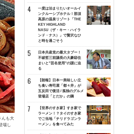
一度は泊まりたいオールイ
ンクルーシブホテル！那須
高原の温泉リゾート「THE
KEY HIGHLAND
NASU（ザ・キー・ハイラ
ンド・ナス）」で贅沢なひ
と時を過ごそう
日本共産党の最大タブー！
不破哲三前議長の大豪邸住
まいと”芸名使用”の謎に迫
る
【朗報】日本一美味しい立
ち食い寿司屋「都々井」が
五反田で復活 / 孤独のグルメ
登場店「とだか」の隣
【世界のすき家】すき家で
ラーメン！？タイのすき家
さんも大
でご当地「チリドラゴンラ
ーメン」を食べてみた
登場し