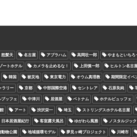
怒髪天
名古屋
アブラハム
高岡壮一郎
やまもといちろ
ゾートホテル
カメラを止めるな！
上田慎一郎
ヒルトン名古
韓国
被災地
東京電力
オウム真理教
期間限定イベ
ャラリー
京都
中部国際空港
セントレア
石原良純
ルブッフェ
中津川
居酒屋
ベトナム
ホテルビュッフェ
館
アート
渋沢栄一
埼玉
ストリングスホテル名古屋
日本居酒屋紀行
客室露天風呂
ゆがわら風雅
ノスタルジック
崎動物公園
地域循環モデル
夢見ヶ崎プロジェクト
川崎市