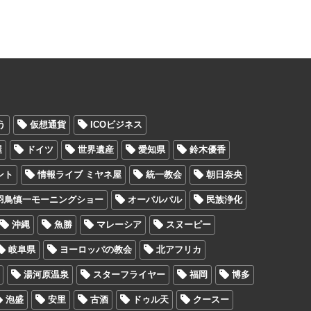
う
仮想通貨
ICOビジネス
屋
ドイツ
世界遺産
愛知県
鈴木優香
ント
情報ライブ ミヤネ屋
統一教会
朝日奈央
羽鳥慎一モーニングショー
オーパルパル
民族浄化
沖縄
魚勝
マレーシア
スヌーピー
岐阜県
ヨーロッパの教会
北アフリカ
湯河原温泉
スターフライヤー
福岡
博多
泡盛
安里
古酒
ドゥル天
クースー