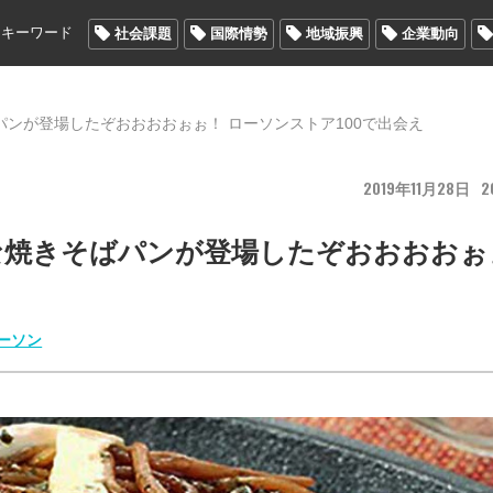
メキーワード
社会課題
国際情勢
地域振興
企業動向
ンが登場したぞおおおおぉぉ！ ローソンストア100で出会え
2019
11
28
2
な焼きそばパンが登場したぞおおおおぉ
ーソン