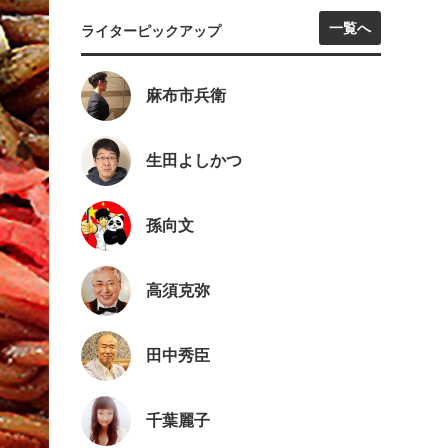
一覧へ
ライターピックアップ
麻布市兵衛
生田よしかつ
孫向文
高須克弥
田中秀臣
千葉麗子