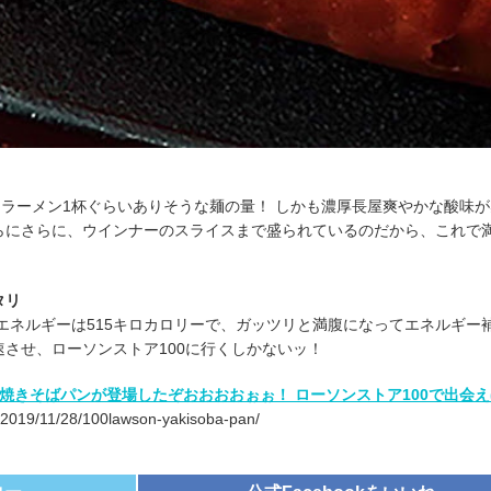
、ラーメン1杯ぐらいありそうな麺の量！ しかも濃厚長屋爽やかな酸味
らにさらに、ウインナーのスライスまで盛られているのだから、これで
タリ
エネルギーは515キロカロリーで、ガッツリと満腹になってエネルギー
させ、ローソンストア100に行くしかないッ！
焼きそばパンが登場したぞおおおおぉぉ！ ローソンストア100で出会え
/2019/11/28/100lawson-yakisoba-pan/