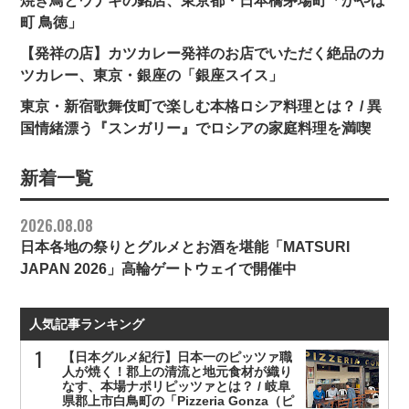
焼き鳥とウナギの銘店、東京都・日本橋茅場町「かやば
町 鳥徳」
【発祥の店】カツカレー発祥のお店でいただく絶品のカ
ツカレー、東京・銀座の「銀座スイス」
東京・新宿歌舞伎町で楽しむ本格ロシア料理とは？ / 異
国情緒漂う『スンガリー』でロシアの家庭料理を満喫
新着一覧
2026.08.08
日本各地の祭りとグルメとお酒を堪能「MATSURI
JAPAN 2026」高輪ゲートウェイで開催中
人気記事ランキング
【日本グルメ紀行】日本一のピッツァ職
人が焼く！郡上の清流と地元食材が織り
なす、本場ナポリピッツァとは？ / 岐阜
県郡上市白鳥町の「Pizzeria Gonza（ピ