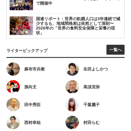
で開催中
国連リポート：世界の飢餓人口は3年連続で減
少するも、地域間格差は依然として深刻〜
2026年の「世界の食料安全保障と栄養の現
状」
一覧へ
ライターピックアップ
麻布市兵衛
生田よしかつ
孫向文
高須克弥
田中秀臣
千葉麗子
西村幸祐
村田らむ