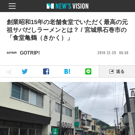
創業昭和15年の老舗食堂でいただく最高の元
祖サバだしラーメンとは？ / 宮城県石巻市の
「食堂亀鶴（きかく）」
2019
12
29
06
30
GOTRIP!
送る