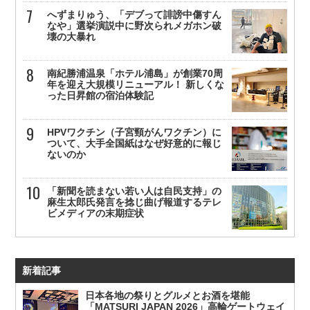
へずまりゅう、「デブって誹謗中傷すん
なや」選挙演説中に野次られメガホン破
壊の大暴れ
南紀勝浦温泉「ホテル浦島」が創業70周
年を迎え大規模リニューアル！ 新しくな
った日昇館の宿泊体験記
HPVワクチン（子宮頸がんワクチン）に
ついて、大手全国紙はなぜ好意的に報じ
ないのか
「新聞を読まない若い人は自民支持」の
麻生太郎氏発言を捻じ曲げ報道するテレ
ビメディアの末期症状
新着記事
日本各地の祭りとグルメとお酒を堪能
「MATSURI JAPAN 2026」高輪ゲートウェイ