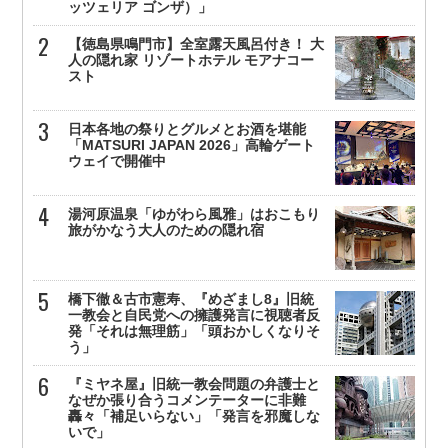
ッツェリア ゴンザ）」
【徳島県鳴門市】全室露天風呂付き！ 大
人の隠れ家 リゾートホテル モアナコー
スト
日本各地の祭りとグルメとお酒を堪能
「MATSURI JAPAN 2026」高輪ゲート
ウェイで開催中
湯河原温泉「ゆがわら風雅」はおこもり
旅がかなう大人のための隠れ宿
橋下徹＆古市憲寿、『めざまし8』旧統
一教会と自民党への擁護発言に視聴者反
発「それは無理筋」「頭おかしくなりそ
う」
『ミヤネ屋』旧統一教会問題の弁護士と
なぜか張り合うコメンテーターに非難
轟々「補足いらない」「発言を邪魔しな
いで」