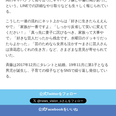
という。LINEでの詳細なやり取りなども生々しく報じられてい
る。
こうした一連の流れにネット上からは「好きに生きたらええん
やで」「家族が一番ですよ」「しっかり反省して笑いに変えて
ください！」「真っ先に妻子に詫びるべき。家族って大事や
で」「好きな芸人だったから残念です。水曜日のドッキリだっ
たらよかった」「芸のためなら女房も泣かす〜まさに芸人さん
は浪花恋しぐれの生き方」など、さまざまな意見が寄せられて
いた。
斉藤は2017年12月にタレントと結婚。19年11月に第1子となる
男児が誕生し、子育ての様子などをSNSで繰り返し発信してい
る。
公式Twitterをフォロー
公式Facebookをいいね