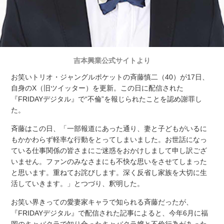
吉本興業公式サイトより
お笑いトリオ・ジャングルポケットの斉藤慎二（40）が17日、
自身のX（旧ツイッター）を更新。この日に配信された
『FRIDAYデジタル』で“不倫”を報じられたことを認め謝罪し
た。
斉藤はこの日、「一部報道にあった通り、妻と子どもがいるに
もかかわらず軽率な行動をとってしまいました。お世話になっ
ている仕事関係の皆さまにご迷惑をおかけしまして申し訳ござ
いません。ファンのみなさまにも不快な思いをさせてしまった
と思います。重ねてお詫びします。深く反省し家族を大切に生
活していきます。」とつづり、釈明した。
お笑い界きっての愛妻家キャラで知られる斉藤だったが、
『FRIDAYデジタル』で配信された記事によると、今年6月に福
岡のキャバクラで知り合ったキャバクラ嬢と不倫行為があった