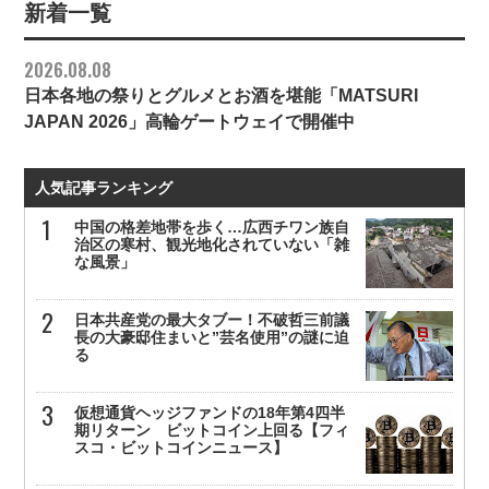
新着一覧
2026.08.08
日本各地の祭りとグルメとお酒を堪能「MATSURI
JAPAN 2026」高輪ゲートウェイで開催中
人気記事ランキング
中国の格差地帯を歩く…広西チワン族自
治区の寒村、観光地化されていない「雑
な風景」
日本共産党の最大タブー！不破哲三前議
長の大豪邸住まいと”芸名使用”の謎に迫
る
仮想通貨ヘッジファンドの18年第4四半
期リターン ビットコイン上回る【フィ
スコ・ビットコインニュース】