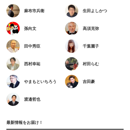
麻布市兵衛
生田よしかつ
孫向文
高須克弥
田中秀臣
千葉麗子
西村幸祐
村田らむ
やまもといちろう
吉田豪
渡邉哲也
最新情報をお届け！