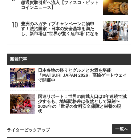
想通貨取引所へ流入【フィスコ・ビット
コインニュース】
豊洲のネガティブキャンペーンに物申
す！法治国家・日本の安全基準を満た
し、新市場は”世界が驚く魚市場”になる
新着記事
日本各地の祭りとグルメとお酒を堪能
「MATSURI JAPAN 2026」高輪ゲートウェイ
で開催中
国連リポート：世界の飢餓人口は3年連続で減
少するも、地域間格差は依然として深刻〜
2026年の「世界の食料安全保障と栄養の現
状」
一覧へ
ライターピックアップ