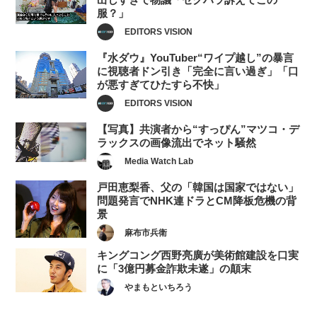
服？」
EDITORS VISION
『水ダウ』YouTuber“ワイプ越し”の暴言
に視聴者ドン引き「完全に言い過ぎ」「口
が悪すぎてひたすら不快」
EDITORS VISION
【写真】共演者から“すっぴん”マツコ・デ
ラックスの画像流出でネット騒然
Media Watch Lab
戸田恵梨香、父の「韓国は国家ではない」
問題発言でNHK連ドラとCM降板危機の背
景
麻布市兵衛
キングコング西野亮廣が美術館建設を口実
に「3億円募金詐欺未遂」の顛末
やまもといちろう