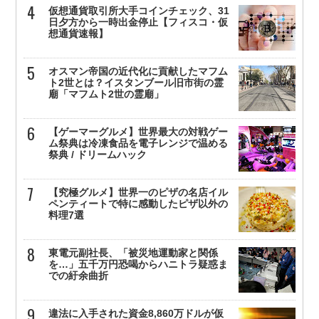
仮想通貨取引所大手コインチェック、31
日夕方から一時出金停止【フィスコ・仮
想通貨速報】
オスマン帝国の近代化に貢献したマフム
ト2世とは？イスタンブール旧市街の霊
廟「マフムト2世の霊廟」
【ゲーマーグルメ】世界最大の対戦ゲー
ム祭典は冷凍食品を電子レンジで温める
祭典 / ドリームハック
【究極グルメ】世界一のピザの名店イル
ペンティートで特に感動したピザ以外の
料理7選
東電元副社長、「被災地運動家と関係
を…」五千万円恐喝からハニトラ疑惑ま
での紆余曲折
違法に入手された資金8,860万ドルが仮