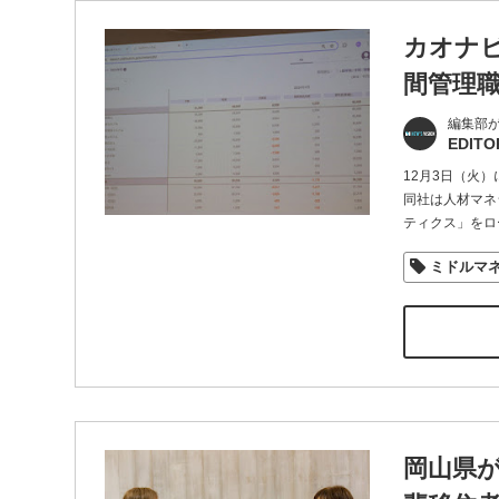
カオナ
間管理
編集部
EDITO
12月3日（火
同社は人材マネ
ティクス」をロ
ミドルマ
岡山県