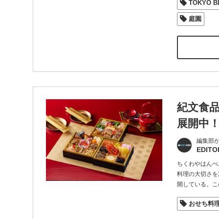
TOKYO BL
庭園
紀文食
展開中
編集部
EDITO
ちくわやはんぺ
料理の大切さを
開している。こ
おせち料