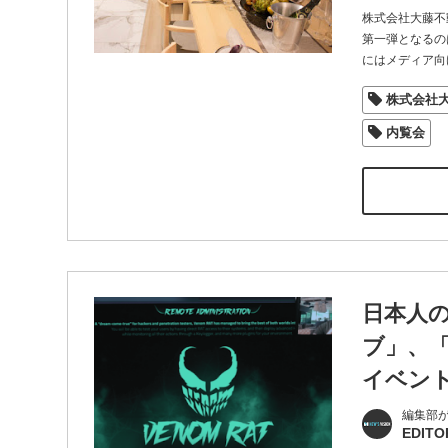
株式会社大藤不
第一弾となるのは、
にはメディア向
株式会社
内覧会
日本人
ブ」、
イベン
編集部
EDITO