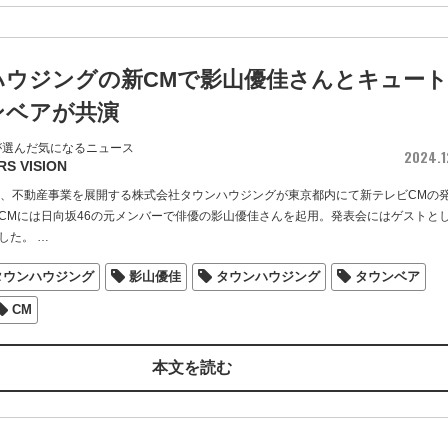
ハウジングの新CMで影山優佳さんとキュート
ンベアが共演
が選んだ気になるニュース
2024.1
RS VISION
）、不動産事業を展開する株式会社タウンハウジングが東京都内にて新テレビCMの
CMには日向坂46の元メンバーで俳優の影山優佳さんを起用。発表会にはゲストと
した。
…
タウンハウジング
影山優佳
タウンハウジング
タウンベア
CM
本文を読む