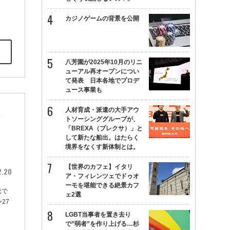
カジノゲームの背景を公開
八芳園が2025年10月のリニ
ューアル再オープンについ
て発表 日本各地でプロデ
ュース事業も
人材育成・派遣の大手アウ
さ
トソーシンググループが、
「BREXA（ブレクサ）」と
して新たな船出。はたらく
境界をなくす新体制とは。
【世界のカフェ】イタリ
2.20
ア・フィレンツェでドゥオ
ーモを堪能できる絶景カフ
光で
ェ2選
27
LGBT当事者を置き去り
で”弱者”を作り上げる…杉