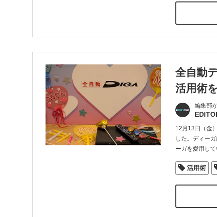
全自動
活用術
編集部
EDITO
12月13日（
した。ディーガ
ーガを愛用して
活用術