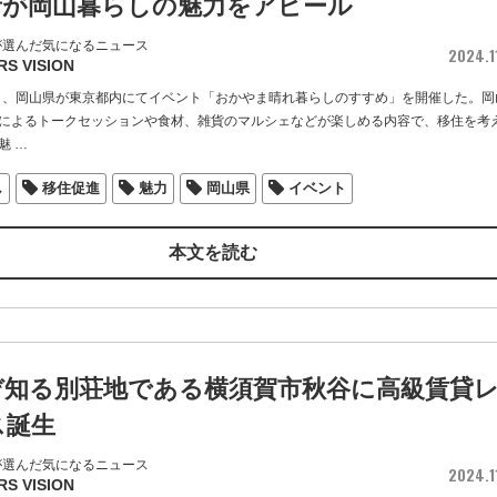
者が岡山暮らしの魅力をアピール
が選んだ気になるニュース
2024.1
RS VISION
土）、岡山県が東京都内にてイベント「おかやま晴れ暮らしのすすめ」を開催した。岡
によるトークセッションや食材、雑貨のマルシェなどが楽しめる内容で、移住を考
魅
…
し
移住促進
魅力
岡山県
イベント
本文を読む
ぞ知る別荘地である横須賀市秋谷に高級賃貸
ス誕生
が選んだ気になるニュース
2024.1
RS VISION