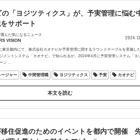
ビの「ヨジツティクス」が、予実管理に悩む
職をサポート
が選んだ気になるニュース
2024.1
RS VISION
）に東京都内にて、株式会社カオナビが予実管理に関するラウンドテーブルを実施し
ジメントシステム「カオナビ」で知られるが、2024年4月に予実管理システム「ヨ
ーン
…
ネージャー
中間管理職
ヨジツティクス
予実
カオナビ
本文を読む
が移住促進のためのイベントを都内で開催 