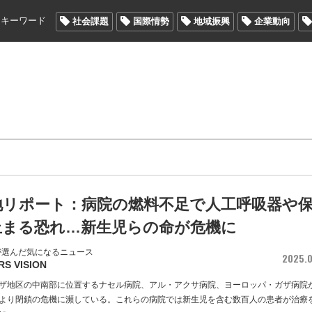
メキーワード
社会課題
国際情勢
地域振興
企業動向
地リポート：病院の燃料不足で人工呼吸器や
止まる恐れ…新生児らの命が危機に
が選んだ気になるニュース
2025.0
RS VISION
ザ地区の中南部に位置するナセル病院、アル・アクサ病院、ヨーロッパ・ガザ病院
より閉鎖の危機に瀕している。これらの病院では新生児を含む数百人の患者が治療