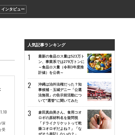
インタビュー
人気記事ランキング
最新の食品ロス量は523万ト
ン、事業系では279万トンに
～食品ロス量（令和3年度推
計値）を公表～
沖縄は治外法権だった？知
保
事候補・玉城デニー「公選
法無視」の告示前活動につ
いて”選管”に聞いてみた
1.10
倉田真由美さん、食用コオ
ロギの原材料名を疑問視
が深
「ドライクリケットって乾
燥コオロギだよね？」「な
を受
ぜそう表記しないの？」