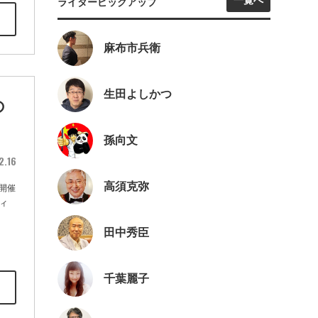
一覧へ
ライターピックアップ
麻布市兵衛
生田よしかつ
の
孫向文
2.16
高須克弥
開催
ィ
田中秀臣
千葉麗子