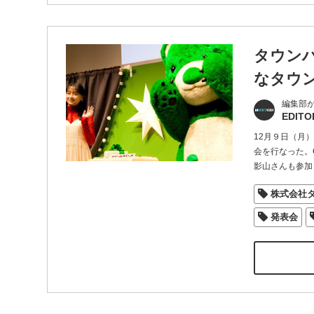
タウン
なタウ
編集部
EDITO
12月９日（月
会を行なった。
影山さんも参加
株式会社
発表会