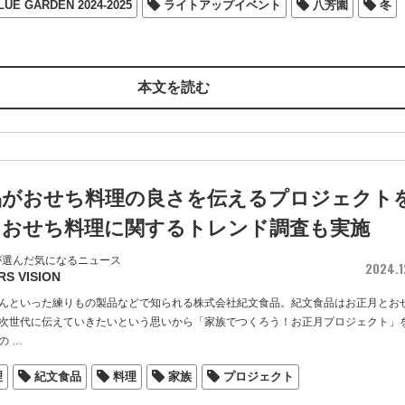
UE GARDEN 2024-2025
ライトアップイベント
八芳園
冬
本文を読む
品がおせち料理の良さを伝えるプロジェクト
！おせち料理に関するトレンド調査も実施
が選んだ気になるニュース
2024.1
RS VISION
んといった練りもの製品などで知られる株式会社紀文食品。紀文食品はお正月とお
次世代に伝えていきたいという思いから「家族でつくろう！お正月プロジェクト」
の
…
理
紀文食品
料理
家族
プロジェクト