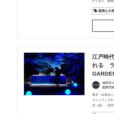
けており、救命
国境なき
江戸時
れる ラ
GARDEN
編集部
EDITO
東京・白金台に
ライトアップする冬
日（金）、202