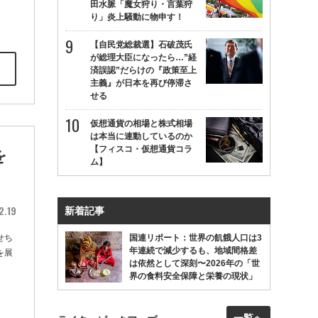
田水脈「魔女狩り・言葉狩
り」炎上騒動に物申す！
【自民党総裁選】石破茂氏
が総理大臣になったら…”経
済誤認”だらけの『政策至上
主義』が日本を再び停滞さ
せる
仮想通貨の相場と株式相場
は本当に連動しているのか
【フィスコ・仮想通貨コラ
を
ム】
2.19
新着記事
せち
国連リポート：世界の飢餓人口は3
年連続で減少するも、地域間格差
を展
は依然として深刻〜2026年の「世
界の食料安全保障と栄養の現状」