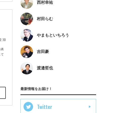
西村幸祐
村田らむ
やまもといちろう
2.10
発表
吉田豪
して
渡邉哲也
最新情報をお届け！
Twitter