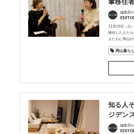
輩移住
編集部
EDITO
11月23日（
移住した人たち
人たちに岡山の
岡山暮ら
知る人
ジデン
編集部
EDITO