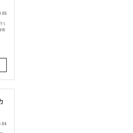
0.05
行く
存在
カ
0.04