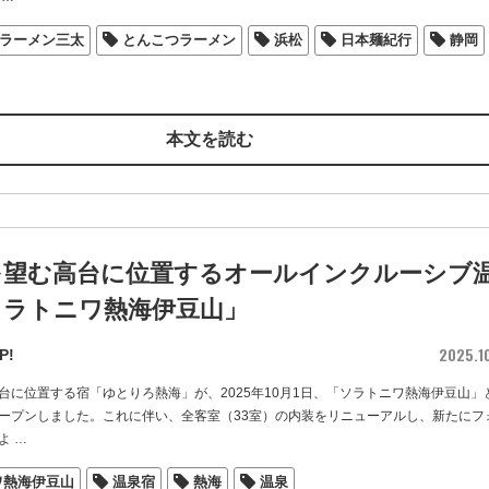
ラーメン三太
とんこつラーメン
浜松
日本麺紀行
静岡
本文を読む
を望む高台に位置するオールインクルーシブ
ソラトニワ熱海伊豆山」
2025.1
P!
台に位置する宿「ゆとりろ熱海」が、2025年10月1日、「ソラトニワ熱海伊豆山」
ープンしました。これに伴い、全客室（33室）の内装をリニューアルし、新たにフ
よ
…
ワ熱海伊豆山
温泉宿
熱海
温泉