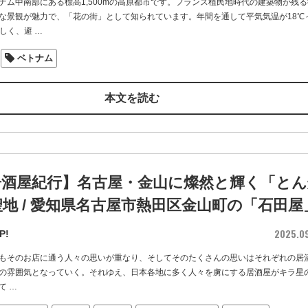
ナム中南部にある標高1,500mの高原都市です。フランス植民地時代の建築物が残る
な景観が魅力で、「花の街」として知られています。年間を通して平気気温が18℃
涼しく、避
…
ベトナム
本文を読む
居酒屋紀行】名古屋・金山に燦然と輝く「とん
地 / 愛知県名古屋市熱田区金山町の「石田屋
2025.0
P!
もそのお店に通う人々の思いが重なり、そしてそのたくさんの思いはそれぞれの居
の雰囲気となっていく。それゆえ、日本各地に多く人々を虜にする居酒屋がキラ星
て
…