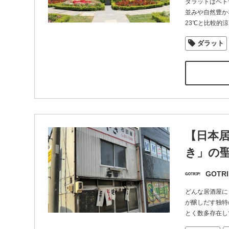
ダラットはベト
並みや自然豊か
23℃と比較的
ダラット
【日本
き」の聖
GOTRI
どんな居酒屋に
が醸しだす独特
とく数多存在し