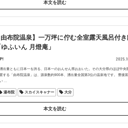
本文を読む
・由布院温泉】一万坪に佇む全室露天風呂付き
ゆふいん 月燈庵」
2025.1
P!
湧出量ともに日本一を誇る、日本一のおんせん県おおいた。その大分県のほぼ中央
置する「由布院温泉」は、源泉数約900本、湧出量全国第3位の温泉地です。 豊後
い
…
湯布院
スカイスキャナー
大分
本文を読む