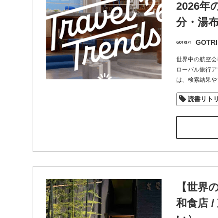
2026
分・湯
GOTRI
世界中の航空会
ローバル旅行ア
は、検索結果や
読書リト
【世界
和食店 