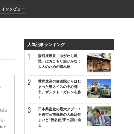
インタビュー
人気記事ランキング
湯河原温泉「ゆがわら風
雅」はおこもり旅がかなう
大人のための隠れ宿
世界遺産の修道院からはじ
ン
まった東スイスの中心都
市、ザンクト・ガレンを歩
く
0.26
日本共産党の最大タブー！
不破哲三前議長の大豪邸住
まいと”芸名使用”の謎に迫
ない
る
本で