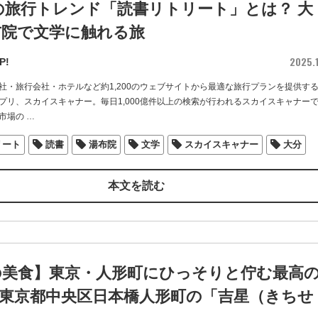
年の旅行トレンド「読書リトリート」とは？ 大
布院で文学に触れる旅
2025.1
P!
社・旅行会社・ホテルなど約1,200のウェブサイトから最適な旅行プランを提供す
プリ、スカイスキャナー。毎日1,000億件以上の検索が行われるスカイスキャナー
市場の
…
リート
読書
湯布院
文学
スカイスキャナー
大分
本文を読む
の美食】東京・人形町にひっそりと佇む最高
/ 東京都中央区日本橋人形町の「吉星（きちせ