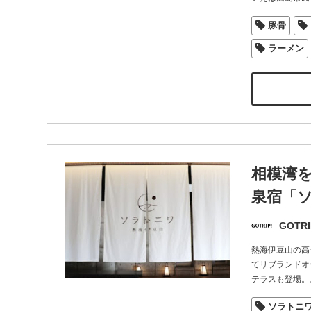
豚骨
ラーメン
相模湾
泉宿「
GOTRI
熱海伊豆山の高
てリブランドオ
テラスも登場。
ソラトニ