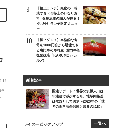
【極上ランチ】銀座の一等
地で食べる極上のいなり寿
司 / 銀座魚勝の職人が握る！
持ち帰りランチ限定メニュ
ー
【極上グルメ】本格的な寿
司を1000円台から堪能でき
る恵比寿の寿司屋 / 鮨竹半若
槻姉妹店「KARUME」(カ
カ
ルメ)
0.19
新着記事
量ラ
国連リポート：世界の飢餓人口は3
年連続で減少するも、地域間格差
、
は依然として深刻〜2026年の「世
界の食料安全保障と栄養の現状」
一覧へ
ライターピックアップ