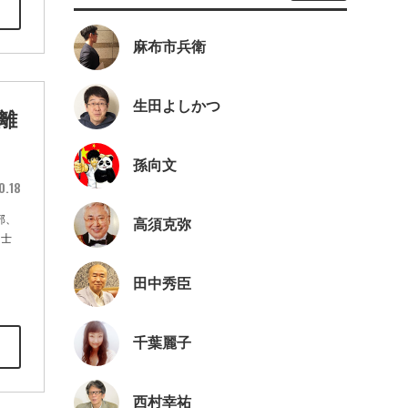
麻布市兵衛
生田よしかつ
離
孫向文
0.18
部、
高須克弥
富士
田中秀臣
千葉麗子
西村幸祐