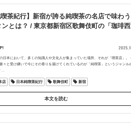
純喫茶紀行】新宿が誇る純喫茶の名店で味わう
ンとは？ / 東京都新宿区歌舞伎町の「珈琲西
2025.1
P!
の日本において、多くの知識人や文化人が集まっていた場所、それが「喫茶店」。 
脈々と受け継いで今にその香りを届けてくれているのが「純喫茶」というジャンル
喫
…
本店
日本純喫茶紀行
歌舞伎町
新宿
本文を読む