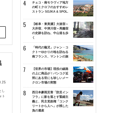
チェコ・南モラヴィア地方
の町ミクロフのおすすめレ
ストラン SOJKA & SPOL.
【岐阜・東美濃】大湫宿～
大井宿、中津川宿～馬籠宿
の史跡を訪ね、中山道を歩
く
「時代の寵児」ジャン・コ
クトーゆかりの地を訪ねる
南フランス、マントンの旅
温
【世界の市場】現役の線路
の上に商品が！バンコク近
郊にある世にも珍しいメー
0.25
クロン市場の実態
とし
西日本豪雨災害「防災イン
ォト
フラ」に影を落とす緊縮主
義と、民主党政権「コンク
リートから人へ」が残した
負の遺産