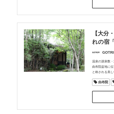
【大分
れの宿「
GOTRI
温泉の源泉数・
由布院盆地に位
と称される美し
由布院