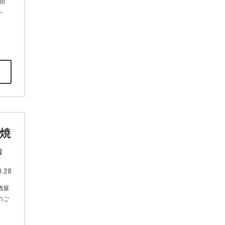
街
～
焼
」
9.28
酒屋
のご