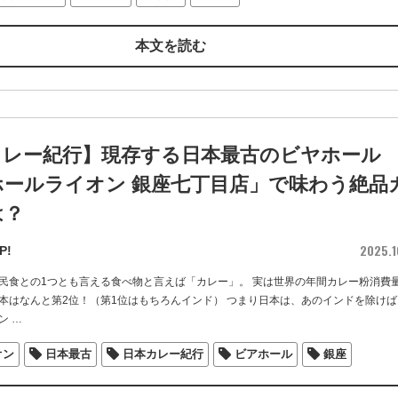
本文を読む
カレー紀行】現存する日本最古のビヤホール
ホールライオン 銀座七丁目店」で味わう絶品
は？
2025.1
P!
民食との1つとも言える食べ物と言えば「カレー」。 実は世界の年間カレー粉消費
本はなんと第2位！（第1位はもちろんインド） つまり日本は、あのインドを除けば
ン
…
オン
日本最古
日本カレー紀行
ビアホール
銀座