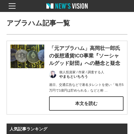
アブラハム記事一覧
「元アブラハム」高岡壮一郎氏
の仮想通貨ICO事業『ソーシャ
ルグッド財団』への懸念と疑念
個人投資家 / 作家 / 調査する人
やまもといちろう
過日、交通広告などで著名タレントを使い「毎月5
万円で1億円は貯められる」などと称
…
本文を読む
人気記事ランキング