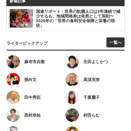
新着記事
国連リポート：世界の飢餓人口は3年連続で減
少するも、地域間格差は依然として深刻〜
2026年の「世界の食料安全保障と栄養の現
状」
一覧へ
ライターピックアップ
麻布市兵衛
生田よしかつ
孫向文
高須克弥
田中秀臣
千葉麗子
西村幸祐
村田らむ