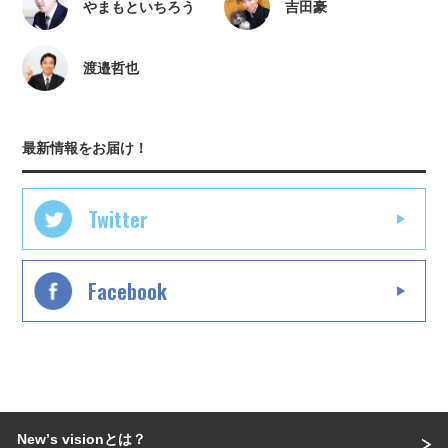
やまもといちろう
吉田豪
渡邉哲也
最新情報をお届け！
Twitter
Facebook
Newʼs visionとは？