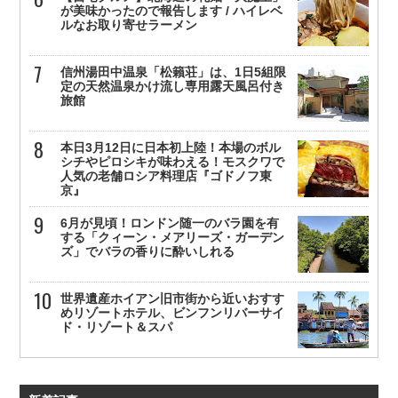
が美味かったので報告します / ハイレベ
ルなお取り寄せラーメン
信州湯田中温泉「松籟荘」は、1日5組限
定の天然温泉かけ流し専用露天風呂付き
旅館
本日3月12日に日本初上陸！本場のボル
シチやピロシキが味わえる！モスクワで
人気の老舗ロシア料理店『ゴドノフ東
京』
6月が見頃！ロンドン随一のバラ園を有
する「クィーン・メアリーズ・ガーデン
ズ」でバラの香りに酔いしれる
世界遺産ホイアン旧市街から近いおすす
めリゾートホテル、ビンフンリバーサイ
ド・リゾート＆スパ