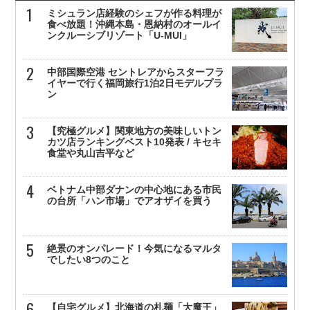
ミシュラン店経験のシェフが作る料理が
食べ放題！沖縄本島・恩納村のオールイ
ンクルーシブリゾート「U-MUI」
中部国際空港 セントレアからスターフラ
イヤーで行く福岡旅行1泊2日モデルプラ
ン
【究極グルメ】関東地方の美味しいトン
カツ店ランキングベスト10発表 / キセキ
食堂や丸山吉平など
ベトナム中部ダナンの中心地にある市民
の台所「ハン市場」でアオザイを買う
絶景のオンパレード！今気になるマルタ
でしたい8つのこと
【自宅グルメ】北海道の札麺「大魔王」