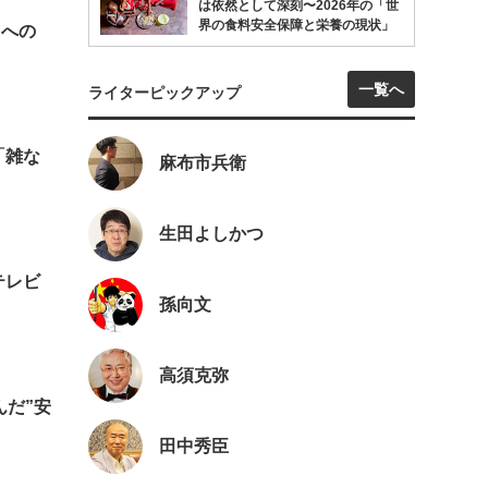
は依然として深刻〜2026年の「世
界の食料安全保障と栄養の現状」
』への
一覧へ
ライターピックアップ
「雑な
麻布市兵衛
生田よしかつ
テレビ
孫向文
高須克弥
んだ”安
田中秀臣