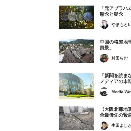
「元アブラハ
懸念と疑念
やまもと
中国の格差地
風景」
村田らむ
「新聞を読ま
メディアの末
Media Wa
【大阪北部地
全最優先の緊急
生田よし