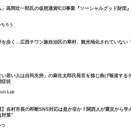
ム」高岡壮一郎氏の仮想通貨ICO事業『ソーシャルグッド財団
いちろう
帯を歩く…広西チワン族自治区の寒村、観光地化されていない
ない若い人は自民支持」の麻生太郎氏発言を捻じ曲げ報道する
期症状
tch Lab
震】吉村市長の即断SNS対応は是か非か？関西人が震災から学
対策”
かつ