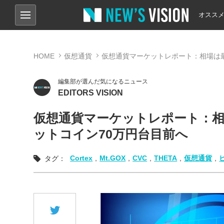
オスス
HOME
仮想通貨
仮想通貨マーケットレポート：相場は
編集部が選んだ気になるニュース
EDITORS VISION
仮想通貨マーケットレポート：
ットコイン70万円台目前へ
Cortex
,
Mt.GOX
,
CVC
,
THETA
,
仮想通貨
,
タグ：