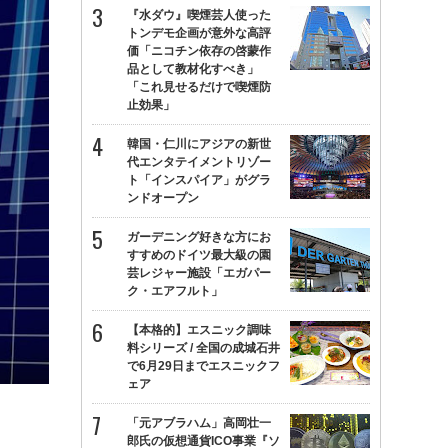
『水ダウ』喫煙芸人使った
トンデモ企画が意外な高評
価「ニコチン依存の啓蒙作
品として教材化すべき」
「これ見せるだけで喫煙防
止効果」
韓国・仁川にアジアの新世
代エンタテイメントリゾー
ト「インスパイア」がグラ
ンドオープン
ガーデニング好きな方にお
すすめのドイツ最大級の園
芸レジャー施設「エガパー
ク・エアフルト」
【本格的】エスニック調味
料シリーズ / 全国の成城石井
で6月29日までエスニックフ
ェア
「元アブラハム」高岡壮一
郎氏の仮想通貨ICO事業『ソ