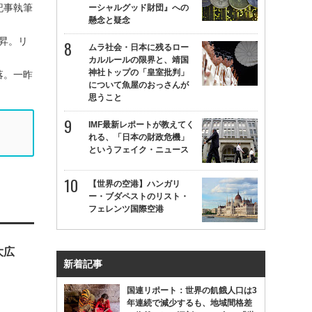
記事執筆
ーシャルグッド財団』への
懸念と疑念
上昇。リ
ムラ社会・日本に残るロー
カルルールの限界と、靖国
神社トップの「皇室批判」
落。一昨
について魚屋のおっさんが
思うこと
IMF最新レポートが教えてく
れる、「日本の財政危機」
というフェイク・ニュース
【世界の空港】ハンガリ
ー・ブダペストのリスト・
フェレンツ国際空港
大広
新着記事
国連リポート：世界の飢餓人口は3
年連続で減少するも、地域間格差