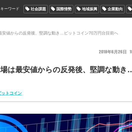
メキーワード
社会課題
国際情勢
地域振興
企業動向
最安値からの反発後、堅調な動き…ビットコイン70万円台目前へ
2018
6
26
1
相場は最安値からの反発後、堅調な動き
ビットコイン