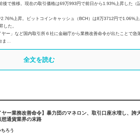
円前後で推移。現在の取引価格は69万993円で前日から1.93%上昇した（
2.76%上昇。ビットコインキャッシュ（BCH）は8万3712円で1.06%
上昇した。
イヤー」など国内取引所６社に金融庁から業務改善命令が出たことで急
台ま…
全文を読む
イヤー業務改善命令】暴力団のマネロン、取引口座水増し、誇
仮想通貨業界の末路
いちろう