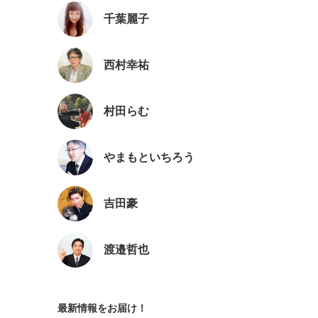
千葉麗子
西村幸祐
村田らむ
やまもといちろう
吉田豪
渡邉哲也
最新情報をお届け！