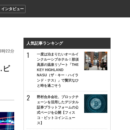
インタビュー
人気記事ランキング
8
22
一度は泊まりたいオールイ
ンクルーシブホテル！那須
高原の温泉リゾート「THE
…ビ
KEY HIGHLAND
NASU（ザ・キー・ハイラ
ンド・ナス）」で贅沢なひ
と時を過ごそう
野村合弁会社、ブロックチ
ェーンを活用したデジタル
証券プラットフォームの公
式ページを公開【フィス
コ・ビットコインニュー
ス】