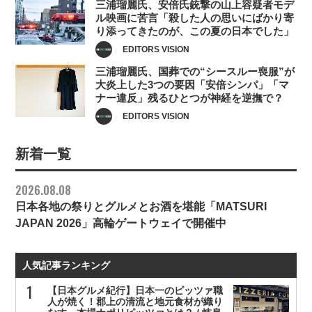
三浦瑠麗氏、安倍氏銃撃の山上容疑者モデ
ル映画に苦言「殺した人の思いにばかり寄
り添ってきたのが、この夏の日本でした」
EDITORS VISION
三浦瑠麗氏、国葬での“シースルー喪服”が
大炎上した3つの要因「安倍シンパ」「マ
ナー違反」残るひとつが神経を逆撫で？
EDITORS VISION
新着一覧
2026.08.08
日本各地の祭りとグルメとお酒を堪能「MATSURI
JAPAN 2026」高輪ゲートウェイで開催中
人気記事ランキング
【日本グルメ紀行】日本一のピッツァ職
人が焼く！郡上の清流と地元食材が織り