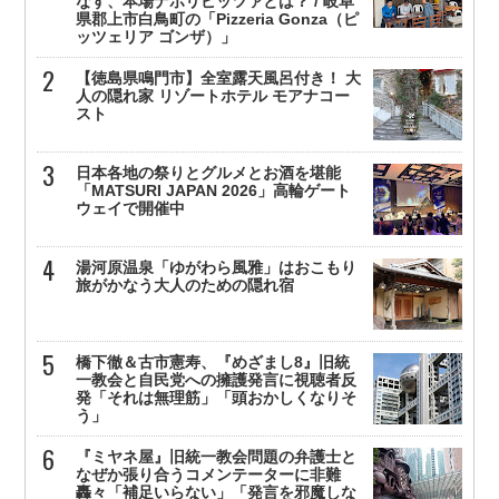
なす、本場ナポリピッツァとは？ / 岐阜
県郡上市白鳥町の「Pizzeria Gonza（ピ
ッツェリア ゴンザ）」
【徳島県鳴門市】全室露天風呂付き！ 大
人の隠れ家 リゾートホテル モアナコー
スト
日本各地の祭りとグルメとお酒を堪能
「MATSURI JAPAN 2026」高輪ゲート
ウェイで開催中
湯河原温泉「ゆがわら風雅」はおこもり
旅がかなう大人のための隠れ宿
橋下徹＆古市憲寿、『めざまし8』旧統
一教会と自民党への擁護発言に視聴者反
発「それは無理筋」「頭おかしくなりそ
う」
『ミヤネ屋』旧統一教会問題の弁護士と
なぜか張り合うコメンテーターに非難
轟々「補足いらない」「発言を邪魔しな