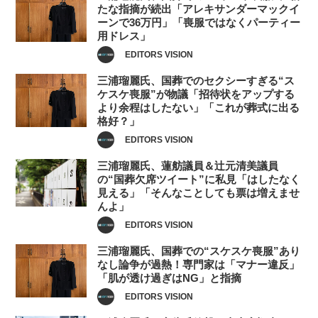
たな指摘が続出「アレキサンダーマックイ
ーンで36万円」「喪服ではなくパーティー
用ドレス」
EDITORS VISION
三浦瑠麗氏、国葬でのセクシーすぎる“ス
ケスケ喪服”が物議「招待状をアップする
より余程はしたない」「これが葬式に出る
格好？」
EDITORS VISION
三浦瑠麗氏、蓮舫議員＆辻元清美議員
の“国葬欠席ツイート”に私見「はしたなく
見える」「そんなことしても票は増えませ
んよ」
EDITORS VISION
三浦瑠麗氏、国葬での“スケスケ喪服”あり
なし論争が過熱！専門家は「マナー違反」
「肌が透け過ぎはNG」と指摘
EDITORS VISION