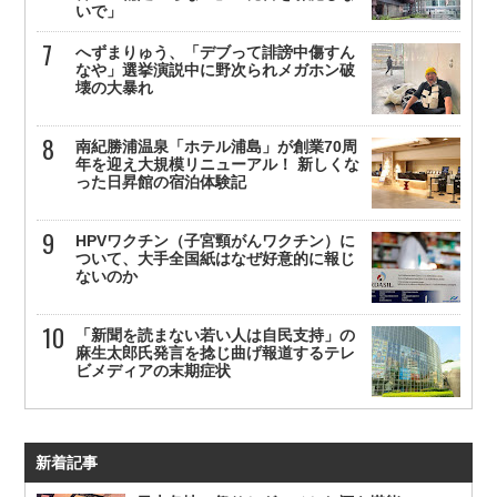
いで」
へずまりゅう、「デブって誹謗中傷すん
なや」選挙演説中に野次られメガホン破
壊の大暴れ
南紀勝浦温泉「ホテル浦島」が創業70周
年を迎え大規模リニューアル！ 新しくな
った日昇館の宿泊体験記
HPVワクチン（子宮頸がんワクチン）に
ついて、大手全国紙はなぜ好意的に報じ
ないのか
「新聞を読まない若い人は自民支持」の
麻生太郎氏発言を捻じ曲げ報道するテレ
ビメディアの末期症状
新着記事