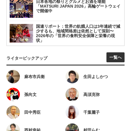
日本各地の祭りとグルメとお酒を堪能
「MATSURI JAPAN 2026」高輪ゲートウェイ
で開催中
国連リポート：世界の飢餓人口は3年連続で減
少するも、地域間格差は依然として深刻〜
2026年の「世界の食料安全保障と栄養の現
状」
一覧へ
ライターピックアップ
麻布市兵衛
生田よしかつ
孫向文
高須克弥
田中秀臣
千葉麗子
西村幸祐
村田らむ