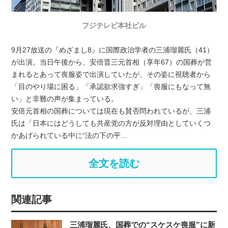
フジテレビ本社ビル
9月27放送の『めざまし8』に国際政治学者の三浦瑠麗氏（41）
が出演。当日午後から、安倍晋三元首相（享年67）の国葬が営
まれるとあって喪服姿で出演していたが、その姿に視聴者から
「目のやり場に困る」「承認欲求強すぎ」「喪服にもなって無
い」と非難の声が集まっている。
安倍元首相の国葬については現在も賛否問われているが、三浦
氏は「日本にはどうしても共産党の方が反対理由としていくつ
かあげられている中に“法の下の平…
全文を読む
関連記事
三浦瑠麗氏、国葬での“スケスケ喪服”に新