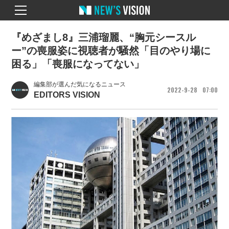
『めざまし8』三浦瑠麗、“胸元シースル
ー”の喪服姿に視聴者が騒然「目のやり場に
困る」「喪服になってない」
編集部が選んだ気になるニュース
2022
9
28
07
00
EDITORS VISION